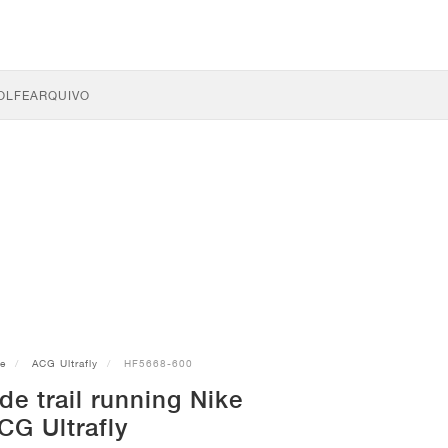
OLFE
ARQUIVO
ke
ACG Ultrafly
HF5668-600
de trail running Nike
CG Ultrafly