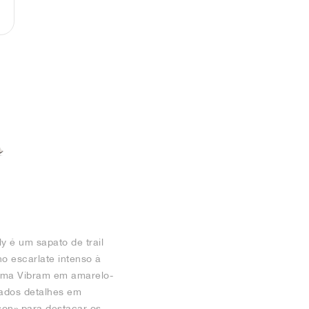
 é um sapato de trail
o escarlate intenso à
lema Vibram em amarelo-
icados detalhes em
son» para destacar os