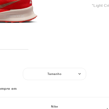
"Light C
Tamanho
ompre em
Nike