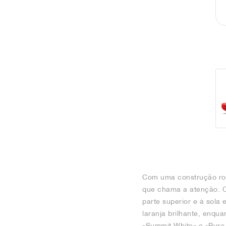
Com uma construção rob
que chama a atenção. O 
parte superior e à sola
laranja brilhante, enqua
«Summit White» e «Pure