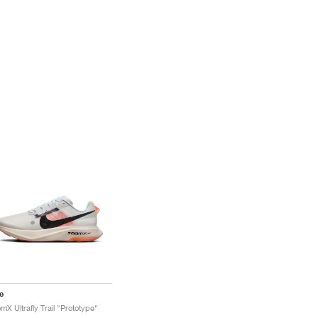
e
mX Ultrafly Trail "Prototype"