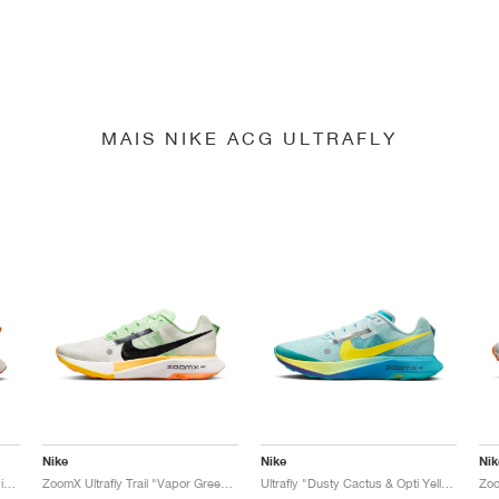
MAIS NIKE ACG ULTRAFLY
Nike
Nike
Nik
ZoomX Ultrafly Trail "White & Vivid Grape"
ZoomX Ultrafly Trail "Vapor Green & Laser Orange"
Ultrafly "Dusty Cactus & Opti Yellow"
Zoo