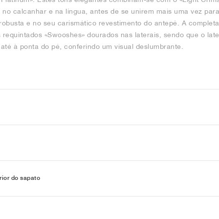
 no calcanhar e na língua, antes de se unirem mais uma vez para
 robusta e no seu carismático revestimento do antepé. A complet
s requintados «Swooshes» dourados nas laterais, sendo que o lat
até à ponta do pé, conferindo um visual deslumbrante.
rior do sapato