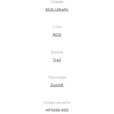
Coleção
ACG Ultrafly
Linha
ACG
Esporte
Trail
Tecnologia
ZoomX
Código de estilo
HF5668-600