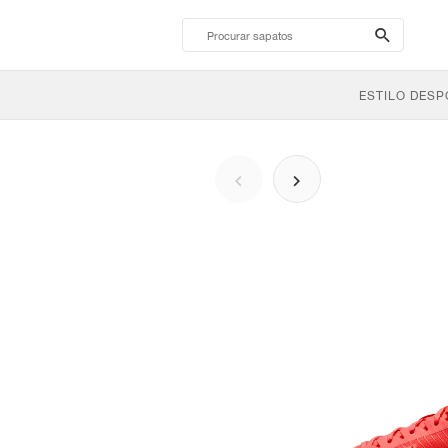
search-
btn
ESTILO DESP