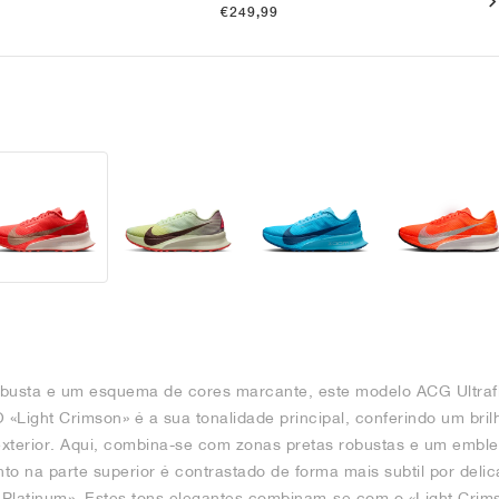
€249,99
usta e um esquema de cores marcante, este modelo ACG Ultrafly
«Light Crimson» é a sua tonalidade principal, conferindo um brilh
 exterior. Aqui, combina-se com zonas pretas robustas e um emb
nto na parte superior é contrastado de forma mais subtil por del
 Platinum». Estes tons elegantes combinam-se com o «Light Crim