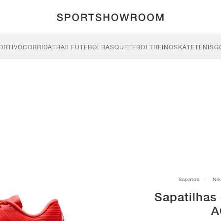
ORTIVO
CORRIDA
TRAIL
FUTEBOL
BASQUETEBOL
TREINO
SKATE
TÉNIS
G
Sapatos
Ni
Sapatilhas 
A