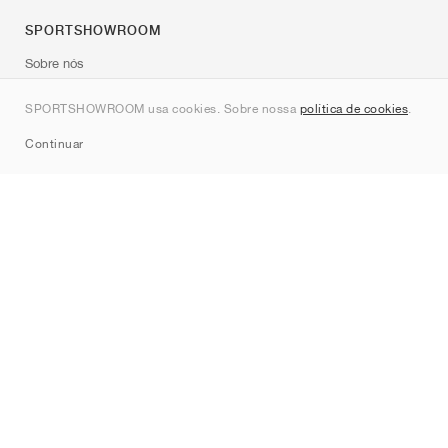
SPORTSHOWROOM
Sobre nós
Contato
SPORTSHOWROOM usa cookies. Sobre nossa
política de cookies
.
Sitemap
Continuar
Marcas
Nike
Jordan
adidas
New Balance
ASICS
PUMA
Converse
Vans
Hoka