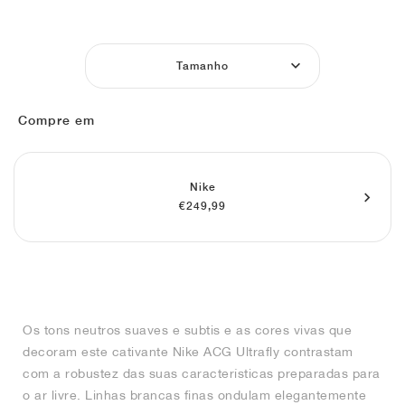
FIELD GENERAL
CRAZE
ADIRACER
MULE
471
GEL-CUMULUS 16
G.T. CUT
FORCE 58
TEKKIRA CUP
508
JORDAN
KILLSHOT 2
MOTO 2K
ITALIA
LEGACY 312
ALLERDALE
G.T. FUTURE
PS8
ALOHA SUPER
600
Tamanho
TOTAL 90
PHENOMENA
FORUM
JUMPMAN JACK
2000
VERTEBRAE
808
Compre em
AVA ROVER
1000
HAMBURG
204L
AIR MAX 95
933
Nike
MIND
860V2
€249,99
AIR RIFT
Os tons neutros suaves e subtis e as cores vivas que
decoram este cativante Nike ACG Ultrafly contrastam
com a robustez das suas características preparadas para
o ar livre. Linhas brancas finas ondulam elegantemente