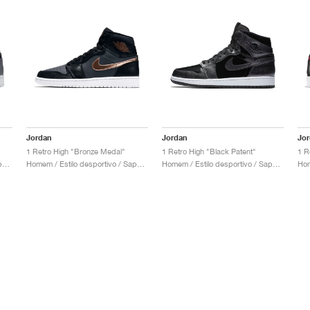
Jordan
Jordan
Jo
1 Retro High "Bronze Medal"
1 Retro High "Black Patent"
1 R
Homem / Estilo desportivo / Sapatos
Homem / Estilo desportivo / Sapatos
Homem / Estilo desportivo / Sapatos