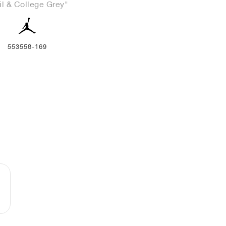
il & College Grey"
553558-169