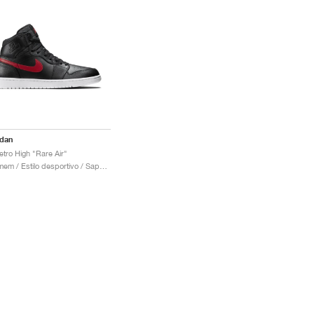
rdan
etro High "Rare Air"
Homem / Estilo desportivo / Sapatos