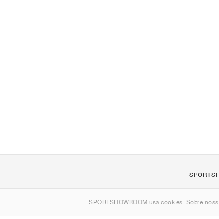
SPORTS
Sobre nós
SPORTSHOWROOM usa cookies. Sobre nos
Contato
Sitemap