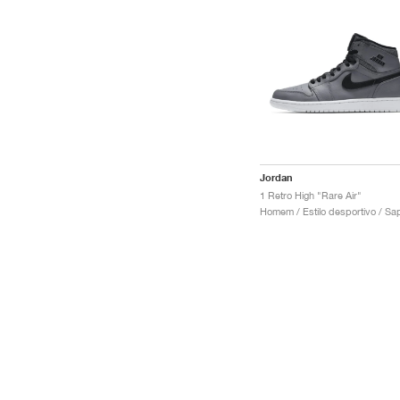
Jordan
1 Retro High "Rare Air"