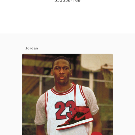
553558-169
Jordan