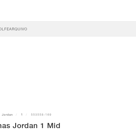
OLFE
ARQUIVO
Jordan
1
553558-169
has Jordan 1 Mid