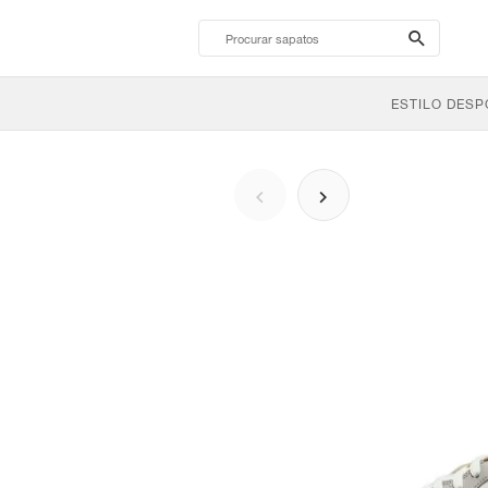
search-
btn
ESTILO DESP