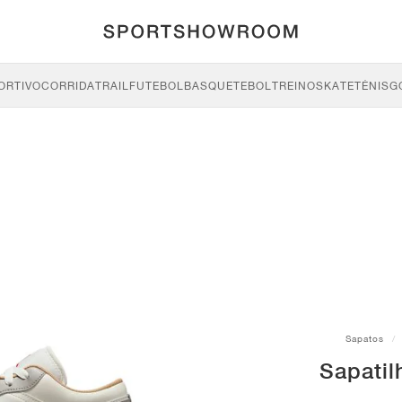
ORTIVO
CORRIDA
TRAIL
FUTEBOL
BASQUETEBOL
TREINO
SKATE
TÉNIS
G
Sapatos
Sapatil