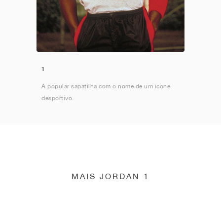
1
A popular sapatilha com o nome de um ícone
desportivo.
MAIS JORDAN 1