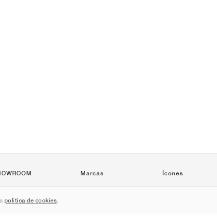
HOWROOM
Marcas
Ícones
Nike
Air Force 1
sa
política de cookies
.
Jordan
Jordan 1
adidas
Dunk