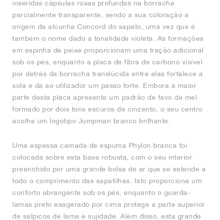
inseridas cápsulas roxas profundas na borracha
parcialmente transparente, sendo a sua coloração a
origem da alcunha Concord do sapato, uma vez que é
também o nome dado à tonalidade violeta. As formações
em espinha de peixe proporcionam uma tração adicional
sob os pés, enquanto a placa de fibra de carbono visível
por detrás da borracha translúcida entre elas fortalece a
sola e dá ao utilizador um passo forte. Embora a maior
parte desta placa apresente um padrão de favo de mel
formado por dois tons escuros de cinzento, o seu centro
acolhe um logótipo Jumpman branco brilhante.
Uma espessa camada de espuma Phylon branca foi
colocada sobre esta base robusta, com o seu interior
preenchido por uma grande bolsa de ar que se estende a
todo o comprimento das sapatilhas. Isto proporciona um
conforto abrangente sob os pés, enquanto o guarda-
lamas preto exagerado por cima protege a parte superior
de salpicos de lama e sujidade. Além disso, esta grande