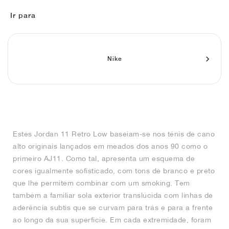
FIELD GENERAL
CRAZE
ADIRACER
MULE
471
GEL-CUMULUS 16
G.T. CUT
FORCE 58
TEKKIRA CUP
508
JORDAN
Ir para
KILLSHOT 2
MOTO 2K
ITALIA
LEGACY 312
ALLERDALE
G.T. FUTURE
PS8
ALOHA SUPER
600
TOTAL 90
PHENOMENA
FORUM
JUMPMAN JACK
2000
VERTEBRAE
808
Nike
AVA ROVER
1000
HAMBURG
204L
AIR MAX 95
933
MIND
860V2
Estes Jordan 11 Retro Low baseiam-se nos ténis de cano
AIR RIFT
alto originais lançados em meados dos anos 90 como o
primeiro AJ11. Como tal, apresenta um esquema de
cores igualmente sofisticado, com tons de branco e preto
que lhe permitem combinar com um smoking. Tem
também a familiar sola exterior translúcida com linhas de
aderência subtis que se curvam para trás e para a frente
ao longo da sua superfície. Em cada extremidade, foram