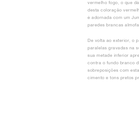
vermelho fogo, o que d
desta coloração vermel
é adornada com um Jump
paredes brancas almof
De volta ao exterior, o
paralelas gravadas na s
sua metade inferior apr
contra o fundo branco d
sobreposições com esta
cimento e tons pretos p