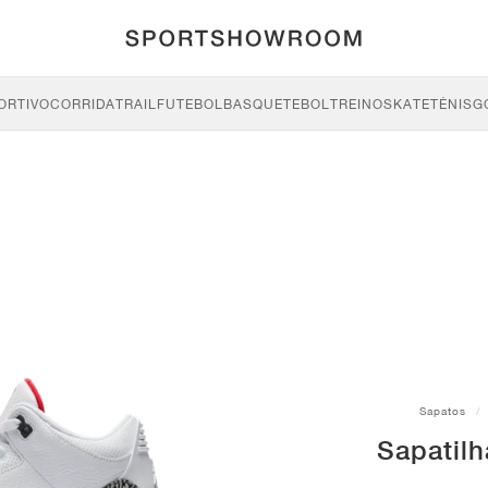
ORTIVO
CORRIDA
TRAIL
FUTEBOL
BASQUETEBOL
TREINO
SKATE
TÉNIS
G
Sapatos
Sapatilh