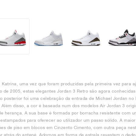
 Katrina, uma vez que foram produzidas pela primeira vez para aj
o de 2005, estas elegantes Jordan 3 Retro são agora conhecidas
o posterior foi uma celebração da entrada de Michael Jordan no
. Além disso, a cor é baseada num dos modelos Air Jordan 3 origi
de herança. A sua base é formada por borracha resistente com u
 estampados para oferecer ao utilizador um passo sólido. A maior
rões de piso em blocos em Cinzento Cimento, com outra peça nes
ior atrás do antepé. Adornos em forma de estrela revestem o ded