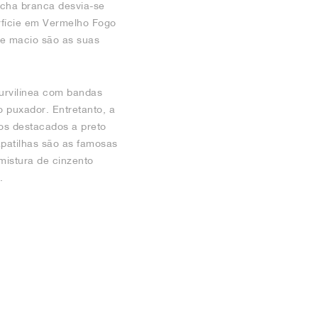
ncha branca desvia-se
rfície em Vermelho Fogo
e macio são as suas
curvilínea com bandas
 puxador. Entretanto, a
os destacados a preto
apatilhas são as famosas
mistura de cinzento
.