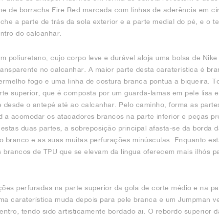
e de borracha Fire Red marcada com linhas de aderência em cír
e a parte de trás da sola exterior e a parte medial do pé, e o te
ntro do calcanhar.
m poliuretano, cujo corpo leve e durável aloja uma bolsa de Nike 
ransparente no calcanhar. A maior parte desta caraterística é br
vermelho fogo e uma linha de costura branca pontua a biqueira. 
rte superior, que é composta por um guarda-lamas em pele lisa e
desde o antepé até ao calcanhar. Pelo caminho, forma as partes 
d a acomodar os atacadores brancos na parte inferior e peças pre
 estas duas partes, a sobreposição principal afasta-se da borda d
ro branco e as suas muitas perfurações minúsculas. Enquanto es
os brancos de TPU que se elevam da língua oferecem mais ilhós p
es perfuradas na parte superior da gola de corte médio e na part
tima caraterística muda depois para pele branca e um Jumpman v
ntro, tendo sido artisticamente bordado aí. O rebordo superior 