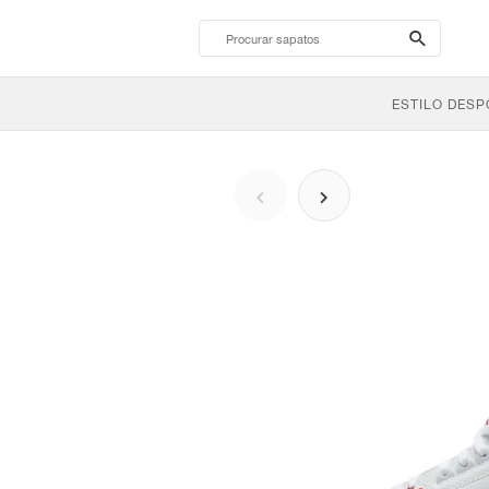
search-
btn
ESTILO DESP