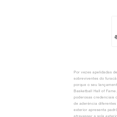
Por vezes apelidadas de
sobreviventes do furacã
porque o seu lançament
Basketball Hall of Fame
poderosas credenciais 
de aderência diferentes
exterior apresenta pad
atravessar a sola exter