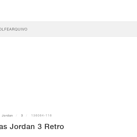
OLFE
ARQUIVO
Jordan
3
136064-116
as Jordan 3 Retro