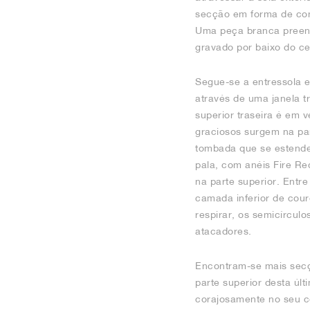
secção em forma de con
Uma peça branca preench
gravado por baixo do ce
Segue-se a entressola e
através de uma janela t
superior traseira é em 
graciosos surgem na pa
tombada que se estende 
pala, com anéis Fire Re
na parte superior. Entre
camada inferior de cou
respirar, os semicírcul
atacadores.
Encontram-se mais secçõ
parte superior desta úl
corajosamente no seu ce