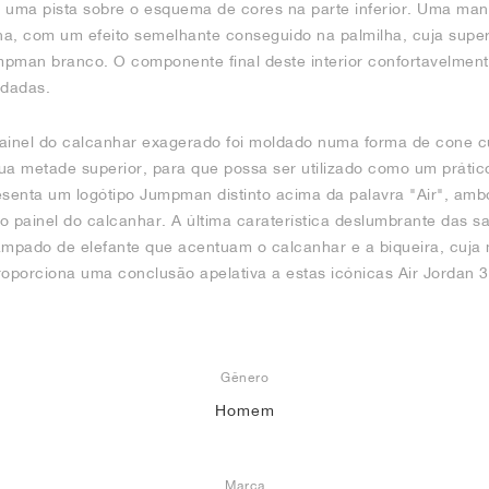
á uma pista sobre o esquema de cores na parte inferior. Uma ma
ha, com um efeito semelhante conseguido na palmilha, cuja supe
man branco. O componente final deste interior confortavelment
adadas.
 painel do calcanhar exagerado foi moldado numa forma de cone 
ua metade superior, para que possa ser utilizado como um prático
esenta um logótipo Jumpman distinto acima da palavra "Air", amb
o painel do calcanhar. A última caraterística deslumbrante das s
mpado de elefante que acentuam o calcanhar e a biqueira, cuja 
roporciona uma conclusão apelativa a estas icónicas Air Jordan 3
Gênero
Homem
Marca