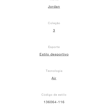
Jordan
Coleção
3
Esporte
Estilo desportivo
Tecnologia
Air
Código de estilo
136064-116