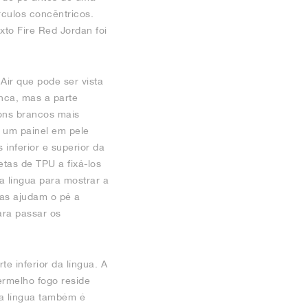
culos concêntricos.
xto Fire Red Jordan foi
Air que pode ser vista
anca, mas a parte
Tons brancos mais
 um painel em pele
inferior e superior da
tas de TPU a fixá-los
a língua para mostrar a
tas ajudam o pé a
ara passar os
e inferior da língua. A
ermelho fogo reside
da língua também é