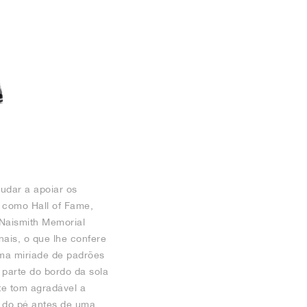
udar a apoiar os
 como Hall of Fame,
 Naismith Memorial
nais, o que lhe confere
ma miríade de padrões
 parte do bordo da sola
te tom agradável a
o do pé antes de uma