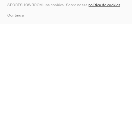
SPORTSHOWROOM usa cookies. Sobre nossa
política de cookies
.
Sitemap
Continuar
Marcas
Nike
Jordan
adidas
New Balance
ASICS
PUMA
Converse
Vans
Hoka
Salomon
On
Saucony