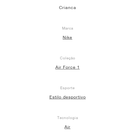
Crianca
Marca
Nike
Coleção
Air Force 1
Esporte
Estilo desportivo
Tecnologia
Air