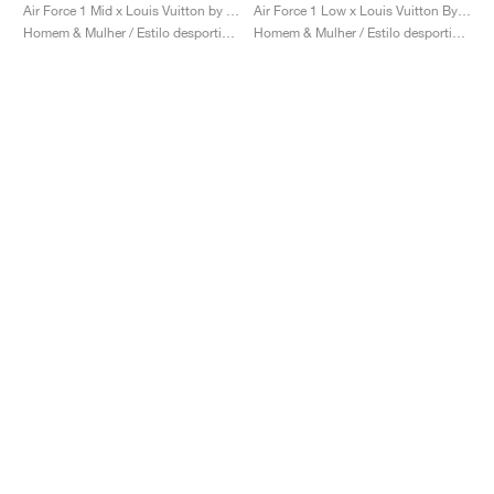
Air Force 1 Mid x Louis Vuitton by Virgil Abloh "Graffiti"
Air Force 1 Low x Louis Vuitton By Virgil Abloh "Triple White"
Homem & Mulher / Estilo desportivo / Sapatos
Homem & Mulher / Estilo desportivo / Sapatos