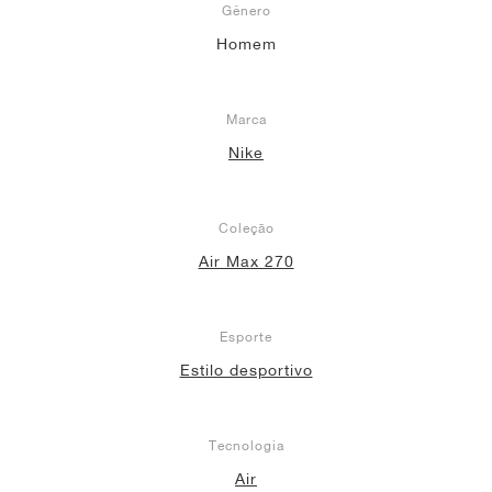
Gênero
Homem
Marca
Nike
Coleção
Air Max 270
Esporte
Estilo desportivo
Tecnologia
Air