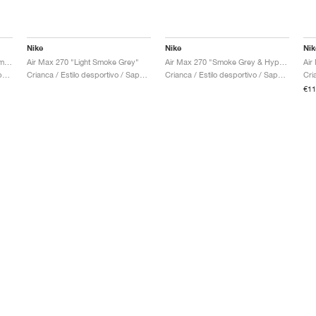
Nike
Nike
Nik
Air Max 270 "Black & Bright Crimson"
Air Max 270 "Light Smoke Grey"
Air Max 270 "Smoke Grey & Hyper Pink"
Air
Crianca / Estilo desportivo / Sapatos
Crianca / Estilo desportivo / Sapatos
Crianca / Estilo desportivo / Sapatos
€11