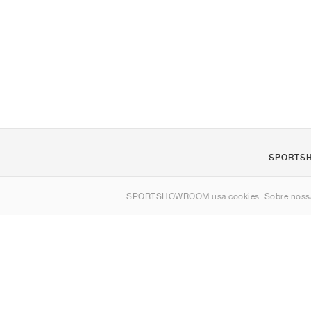
SPORTS
Sobre nós
SPORTSHOWROOM usa cookies. Sobre nos
Contato
Sitemap