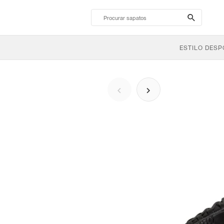
search-
btn
ESTILO DESP