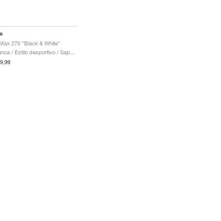
e
 Max 270 "Black & White"
Crianca / Estilo desportivo / Sapatos
9,99