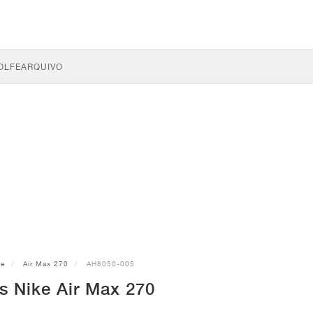
OLFE
ARQUIVO
ke
Air Max 270
AH8050-005
s Nike Air Max 270