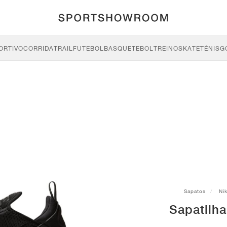
ORTIVO
CORRIDA
TRAIL
FUTEBOL
BASQUETEBOL
TREINO
SKATE
TÉNIS
G
Sapatos
Ni
Sapatilha