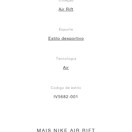
Coleção
Air Rift
Esporte
Estilo desportivo
Tecnologia
Air
Código de estilo
IV5682-001
MAIS NIKE AIR RIFT