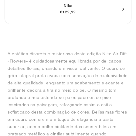
FIELD GENERAL
CRAZE
ADIRACER
MULE
471
GEL-CUMULUS 16
G.T. CUT
FORCE 58
TEKKIRA CUP
508
JORDAN
Nike
€129,99
KILLSHOT 2
MOTO 2K
ITALIA
LEGACY 312
ALLERDALE
G.T. FUTURE
PS8
ALOHA SUPER
600
TOTAL 90
PHENOMENA
FORUM
JUMPMAN JACK
2000
VERTEBRAE
808
AVA ROVER
1000
HAMBURG
204L
AIR MAX 95
933
A estética discreta e misteriosa desta edição Nike Air Rift
«Flowers» é cuidadosamente equilibrada por delicados
MIND
860V2
detalhes florais, criando um visual cativante. O couro de
grão integral preto evoca uma sensação de exclusividade
de alta qualidade, enquanto um acabamento elegante e
AIR RIFT
brilhante decora a tira no meio do pé. O mesmo tom
profundo e rico estende-se pelos padrões do piso
inspirados na paisagem, reforçando assim o estilo
sofisticado desta combinação de cores. Belíssimas flores
em couro conferem um toque de elegância à parte
superior, com o brilho cintilante dos seus rebites em
prateado metálico a cintilar subtilmente quando