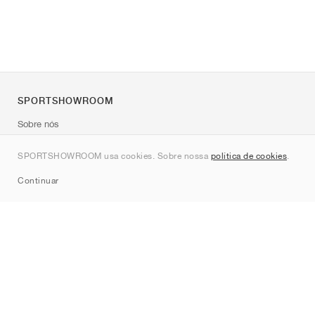
SPORTSHOWROOM
Sobre nós
Contato
SPORTSHOWROOM usa cookies. Sobre nossa
política de cookies
.
Sitemap
Continuar
Marcas
Nike
Jordan
adidas
New Balance
ASICS