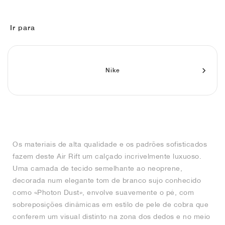
FIELD GENERAL
CRAZE
ADIRACER
MULE
471
GEL-CUMULUS 16
G.T. CUT
FORCE 58
TEKKIRA CUP
508
JORDAN
Ir para
KILLSHOT 2
MOTO 2K
ITALIA
LEGACY 312
ALLERDALE
G.T. FUTURE
PS8
ALOHA SUPER
600
TOTAL 90
PHENOMENA
FORUM
JUMPMAN JACK
2000
VERTEBRAE
808
Nike
AVA ROVER
1000
HAMBURG
204L
AIR MAX 95
933
MIND
860V2
AIR RIFT
Os materiais de alta qualidade e os padrões sofisticados
fazem deste Air Rift um calçado incrivelmente luxuoso.
Uma camada de tecido semelhante ao neoprene,
decorada num elegante tom de branco sujo conhecido
como «Photon Dust», envolve suavemente o pé, com
sobreposições dinâmicas em estilo de pele de cobra que
conferem um visual distinto na zona dos dedos e no meio