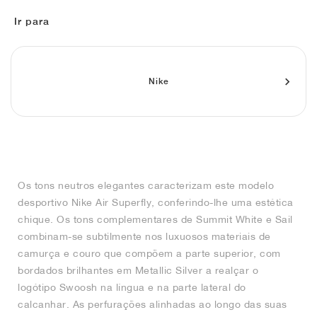
FIELD GENERAL
CRAZE
ADIRACER
MULE
471
GEL-CUMULUS 16
G.T. CUT
FORCE 58
TEKKIRA CUP
508
JORDAN
Ir para
KILLSHOT 2
MOTO 2K
ITALIA
LEGACY 312
ALLERDALE
G.T. FUTURE
PS8
ALOHA SUPER
600
TOTAL 90
PHENOMENA
FORUM
JUMPMAN JACK
2000
VERTEBRAE
808
Nike
AVA ROVER
1000
HAMBURG
204L
AIR MAX 95
933
MIND
860V2
Os tons neutros elegantes caracterizam este modelo
AIR RIFT
desportivo Nike Air Superfly, conferindo-lhe uma estética
chique. Os tons complementares de Summit White e Sail
combinam-se subtilmente nos luxuosos materiais de
camurça e couro que compõem a parte superior, com
bordados brilhantes em Metallic Silver a realçar o
logótipo Swoosh na língua e na parte lateral do
calcanhar. As perfurações alinhadas ao longo das suas