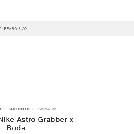
OLFE
ARQUIVO
e
Astrograbber
FQ6892-001
Nike Astro Grabber x
Bode