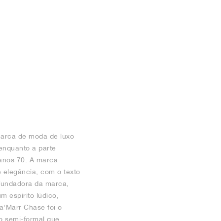
marca de moda de luxo
 enquanto a parte
 anos 70. A marca
 elegância, com o texto
 fundadora da marca,
 espírito lúdico,
a'Marr Chase foi o
o semi-formal que