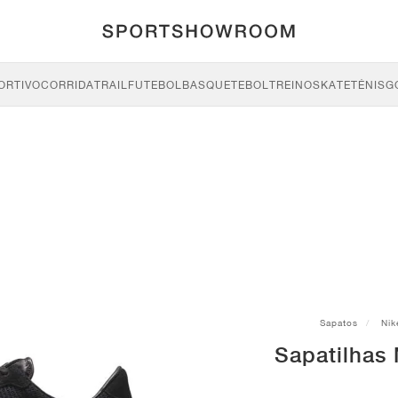
ORTIVO
CORRIDA
TRAIL
FUTEBOL
BASQUETEBOL
TREINO
SKATE
TÉNIS
G
Sapatos
Nik
Sapatilhas 