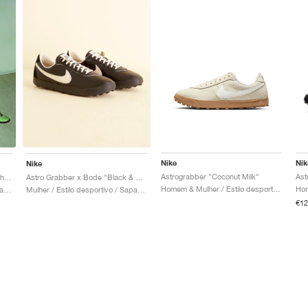
Nike
Nik
Nike
Astrograbber "Coconut Milk"
Ast
Astro Grabber x Bode "Chlorophyll"
Astro Grabber x Bode "Black & Coconut Milk"
Homem & Mulher / Estilo desportivo / Sapatos
Mulher / Estilo desportivo / Sapatos
Mulher / Estilo desportivo / Sapatos
€12