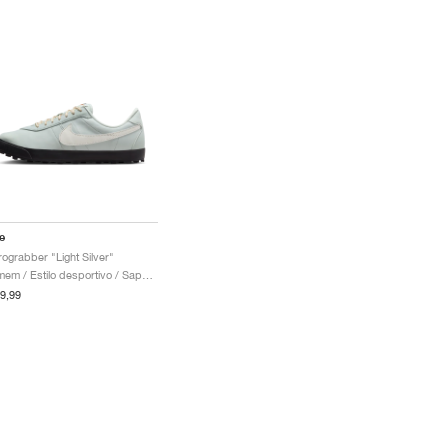
e
rograbber "Light Silver"
Homem / Estilo desportivo / Sapatos
9,99