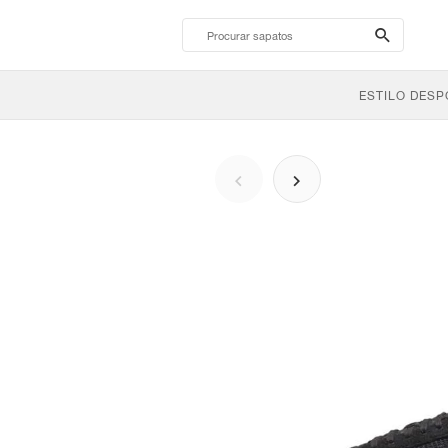
search-
btn
ESTILO DESP