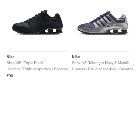
Nike
Nike
Shox NZ "Triple Black"
Shox NZ "Midnight Navy & Metallic Silver"
Homem / Estilo desportivo / Sapatos
Homem / Estilo desportivo / Sapatos
€90