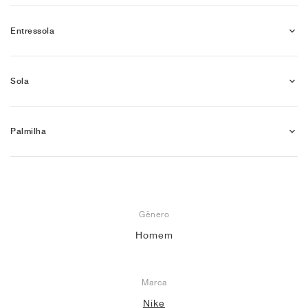
Entressola
Sola
Palmilha
Gênero
Homem
Marca
Nike