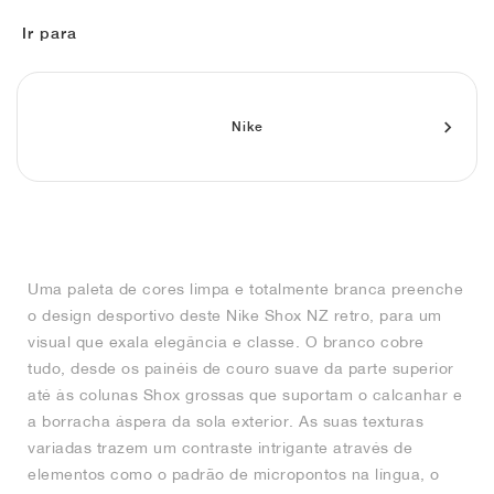
FIELD GENERAL
CRAZE
ADIRACER
MULE
471
GEL-CUMULUS 16
G.T. CUT
FORCE 58
TEKKIRA CUP
508
JORDAN
Ir para
KILLSHOT 2
MOTO 2K
ITALIA
LEGACY 312
ALLERDALE
G.T. FUTURE
PS8
ALOHA SUPER
600
TOTAL 90
PHENOMENA
FORUM
JUMPMAN JACK
2000
VERTEBRAE
808
Nike
AVA ROVER
1000
HAMBURG
204L
AIR MAX 95
933
MIND
860V2
Uma paleta de cores limpa e totalmente branca preenche
AIR RIFT
o design desportivo deste Nike Shox NZ retro, para um
visual que exala elegância e classe. O branco cobre
tudo, desde os painéis de couro suave da parte superior
até às colunas Shox grossas que suportam o calcanhar e
a borracha áspera da sola exterior. As suas texturas
variadas trazem um contraste intrigante através de
elementos como o padrão de micropontos na língua, o