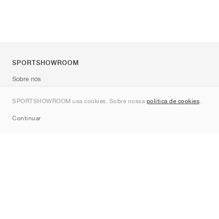
SPORTSHOWROOM
Sobre nós
Contato
SPORTSHOWROOM usa cookies. Sobre nossa
política de cookies
.
Sitemap
Continuar
Marcas
Nike
Jordan
adidas
New Balance
ASICS