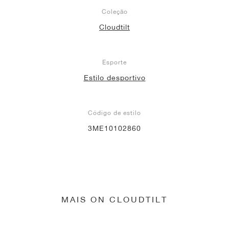
Coleção
Cloudtilt
Esporte
Estilo desportivo
Código de estilo
3ME10102860
MAIS ON CLOUDTILT