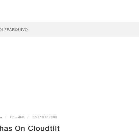
OLFE
ARQUIVO
n
Cloudtilt
3ME10102860
has On Cloudtilt