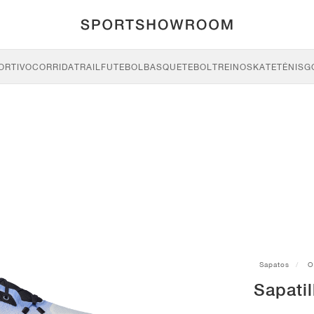
ORTIVO
CORRIDA
TRAIL
FUTEBOL
BASQUETEBOL
TREINO
SKATE
TÉNIS
G
Sapatos
O
Sapatil