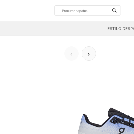
search-
btn
ESTILO DESP