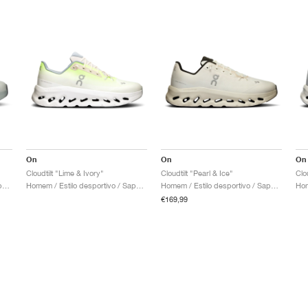
On
On
On
Cloudtilt "Lime & Ivory"
Cloudtilt "Pearl & Ice"
Clo
Homem / Estilo desportivo / Sapatos
Homem / Estilo desportivo / Sapatos
Homem / Estilo desportivo / Sapatos
€169,99