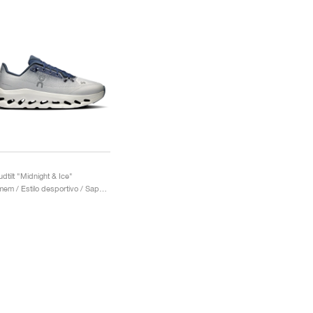
udtilt "Midnight & Ice"
Homem / Estilo desportivo / Sapatos