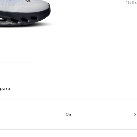
"Ult
 para
On