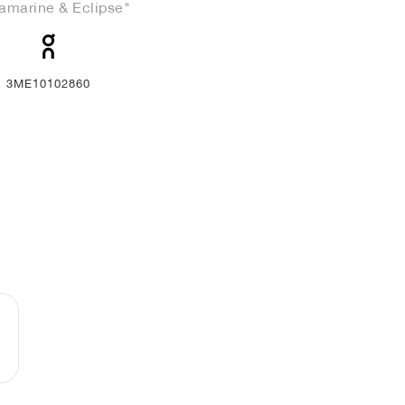
ramarine & Eclipse"
3ME10102860