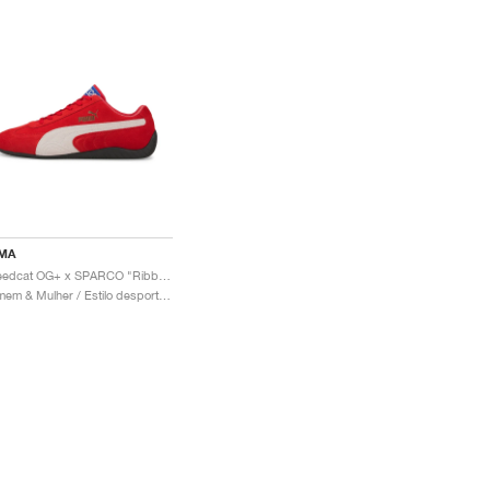
MA
Speedcat OG+ x SPARCO "Ribbon Red"
Homem & Mulher / Estilo desportivo / Sapatos