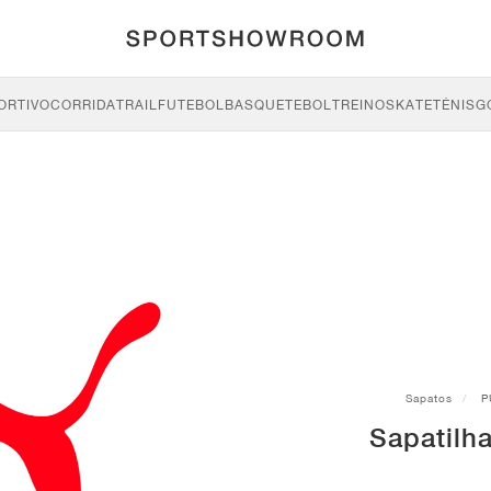
ORTIVO
CORRIDA
TRAIL
FUTEBOL
BASQUETEBOL
TREINO
SKATE
TÉNIS
G
Sapatos
P
Sapatilh