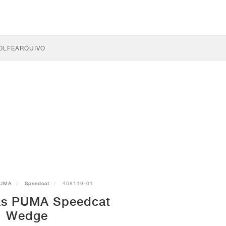
OLFE
ARQUIVO
UMA
Speedcat
408119-01
as PUMA Speedcat
Wedge