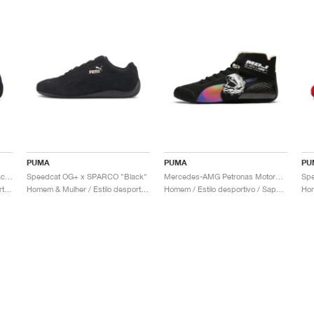
PUMA
PUMA
PU
Speedcat OG+ x SPARCO "Peacoat"
Speedcat OG+ x SPARCO "Black"
Mercedes-AMG Petronas Motorsport Speedcat Pro x Mad Dog Jones "Miami"
Homem & Mulher / Estilo desportivo / Sapatos
Homem & Mulher / Estilo desportivo / Sapatos
Homem / Estilo desportivo / Sapatos