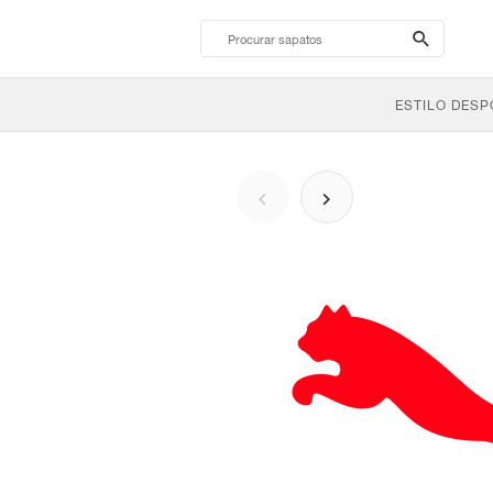
search-
btn
ESTILO DESP