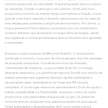
controlo excecional em velocidade. O acolchoamento leve no interior
do calcanhar, forrado a camurça e com costura «stitch-and-turn»,
proporciona conforto ao mesmo tempo que melhora a fixação, e uma
gola de corte baixo regressa à Superfly pela primeira vez em mais de
uma década para aumentar a amplitude de movimento. Por último, a
língua apresenta Flyknit elástico juntamente com um revestimento
sintético Nikeskin que acrescenta um toque extra de fixação, dando
aos jogadores a confiança necessária para se moverem com agilidade
e velocidade.
Enquanto a parte superior da Mercurial Superfly 11 proporciona
contenção e controlo, a sua sola de última geração cria uma sensação
de propulsão excecional. Concebida em torno da chamada
«mentalidade de maratona», a sua unidade Zoom Air no antepé,
altamente responsiva, e a palmilha em espuma ZoomX com retorno de
energia permitem aos jogadores alcançar rápidas acelerações e
recuperações ágeis repetidamente ao longo dos 90 minutos
completos. A construção externa do amortecimento Zoom Air ajuda a
manter a estabilidade e a flexibilidade, enquanto o meio-pé rígido
proporciona uma elasticidade enérgica sob os pés. Os pitões em
forma de chevron produzem uma aderência excecional para apoiar
fortes acelerações e desacelerações, bem como cortes e pivôs