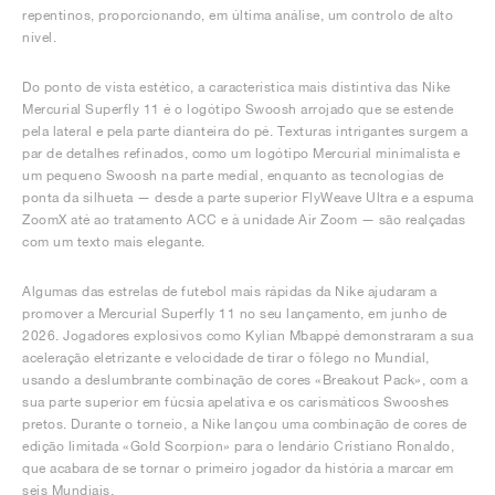
repentinos, proporcionando, em última análise, um controlo de alto
nível.
Do ponto de vista estético, a característica mais distintiva das Nike
Mercurial Superfly 11 é o logótipo Swoosh arrojado que se estende
pela lateral e pela parte dianteira do pé. Texturas intrigantes surgem a
par de detalhes refinados, como um logótipo Mercurial minimalista e
um pequeno Swoosh na parte medial, enquanto as tecnologias de
ponta da silhueta — desde a parte superior FlyWeave Ultra e a espuma
ZoomX até ao tratamento ACC e à unidade Air Zoom — são realçadas
com um texto mais elegante.
Algumas das estrelas de futebol mais rápidas da Nike ajudaram a
promover a Mercurial Superfly 11 no seu lançamento, em junho de
2026. Jogadores explosivos como Kylian Mbappé demonstraram a sua
aceleração eletrizante e velocidade de tirar o fôlego no Mundial,
usando a deslumbrante combinação de cores «Breakout Pack», com a
sua parte superior em fúcsia apelativa e os carismáticos Swooshes
pretos. Durante o torneio, a Nike lançou uma combinação de cores de
edição limitada «Gold Scorpion» para o lendário Cristiano Ronaldo,
que acabara de se tornar o primeiro jogador da história a marcar em
seis Mundiais.