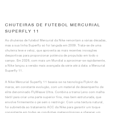
CHUTEIRAS DE FUTEBOL MERCURIAL
SUPERFLY 11
As chuteiras de futebol Mercurial da Nike remontam a várias décadas,
mas a sua linha Superfly só foi lançada em 2009. Trata-se de uma
chuteira leve e veloz, que aproveita as mais recentes inovações
desportivas para proporcionar potência de propulsão em todo o
campo. Em 2026, com mais um Mundial a aproximar-se rapidamente,
a Nike lançou a versão mais avançada da série até à data: a Mercurial
Superfly 11.
A Nike Mercurial Superfly 11 baseia-se na tecnologia Flyknit da
marca, em constante evolução, com um material de desempenho de
elite denominado FlyWeave Ultra. Combina a trama Leno com malha
têxtil para criar uma parte superior fina, mas bem estruturada, que
envolve firmemente o pé sem o restringir. Com uma textura natural,
foi submetida ao tratamento ACC da Nike para garantir um toque
consistente em todas as condições meteorológicas e oferecer um