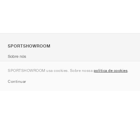
SPORTSHOWROOM
Sobre nós
Contato
SPORTSHOWROOM usa cookies. Sobre nossa
política de cookies
.
Sitemap
Continuar
Marcas
Nike
Jordan
adidas
New Balance