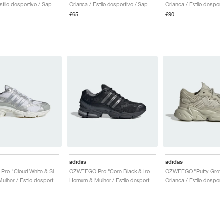
Crianca / Estilo desportivo / Sapatos
Crianca / Estilo desportivo / Sapatos
€65
€90
adidas
adidas
OZWEEGO Pro "Cloud White & Silver Metallic"
OZWEEGO Pro "Core Black & Iron Metallic"
OZWEEGO "Putty Gre
Homem & Mulher / Estilo desportivo / Sapatos
Homem & Mulher / Estilo desportivo / Sapatos