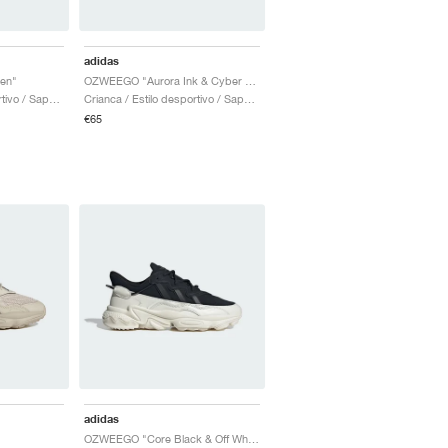
adidas
en"
OZWEEGO "Aurora Ink & Cyber Metallic"
Crianca / Estilo desportivo / Sapatos
Crianca / Estilo desportivo / Sapatos
€65
adidas
OZWEEGO "Core Black & Off White"