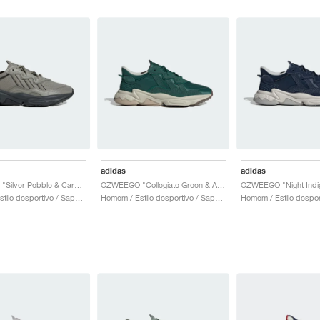
adidas
adidas
OZWEEGO "Silver Pebble & Carbon"
OZWEEGO "Collegiate Green & Alumina"
Homem / Estilo desportivo / Sapatos
Homem / Estilo desportivo / Sapatos