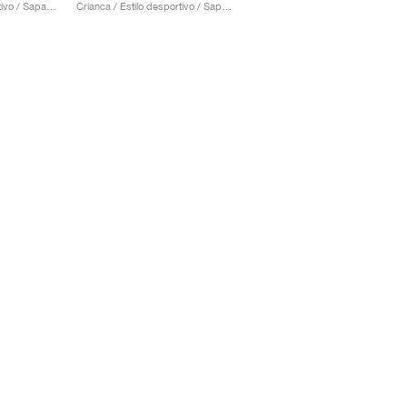
Mulher / Estilo desportivo / Sapatos
Crianca / Estilo desportivo / Sapatos