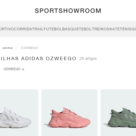
ORTIVO
CORRIDA
TRAIL
FUTEBOL
BASQUETEBOL
TREINO
SKATE
TÉNIS
G
adidas
OZWEEGO
TILHAS ADIDAS OZWEEGO
29 artigos
OZWEEGO