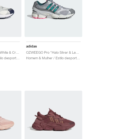
adidas
OZWEEGO Pro "Core White & Crew Orange"
OZWEEGO Pro "Halo Silver & Legacy Teal"
Homem & Mulher / Estilo desportivo / Sapatos
Homem & Mulher / Estilo desportivo / Sapatos