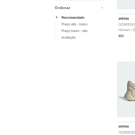
Ordenar
Recomendado
adidas
Preço alto - baixo
Preço baixo - alto
€65
Avaliação
adidas
OZWEEGO 