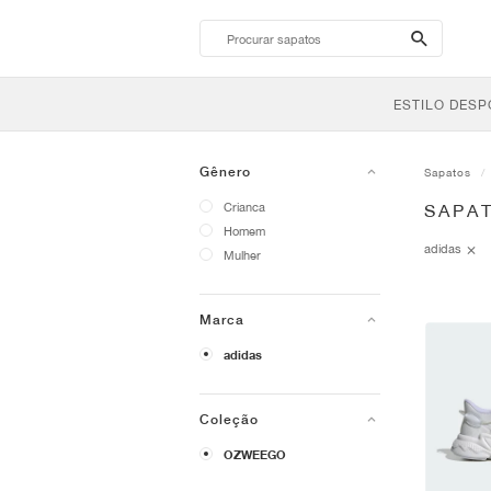
search-
btn
ESTILO DESP
Gênero
Sapatos
Crianca
SAPA
Homem
adidas
Mulher
Marca
adidas
Coleção
OZWEEGO