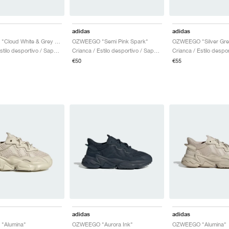
adidas
adidas
OZWEEGO "Cloud White & Grey One"
OZWEEGO "Semi Pink Spark"
OZWEEGO "Silver Gre
Homem / Estilo desportivo / Sapatos
Crianca / Estilo desportivo / Sapatos
€50
€55
adidas
adidas
"Alumina"
OZWEEGO "Aurora Ink"
OZWEEGO "Alumina"