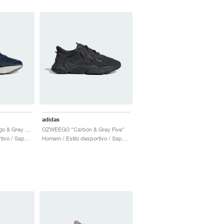
adidas
OZWEEGO "Night Indigo & Grey One"
OZWEEGO "Carbon & Grey Five"
Homem / Estilo desportivo / Sapatos
Homem / Estilo desportivo / Sapatos