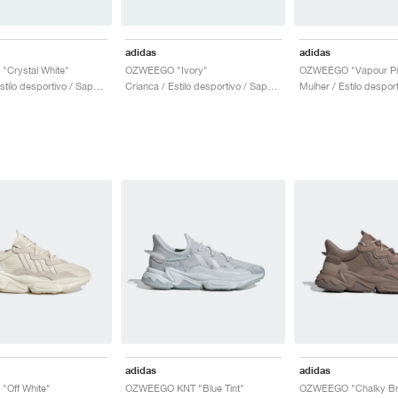
adidas
adidas
Crystal White"
OZWEEGO "Ivory"
OZWEEGO "Vapour Pi
Homem / Estilo desportivo / Sapatos
Crianca / Estilo desportivo / Sapatos
adidas
adidas
Off White"
OZWEEGO KNT "Blue Tint"
OZWEEGO "Chalky B