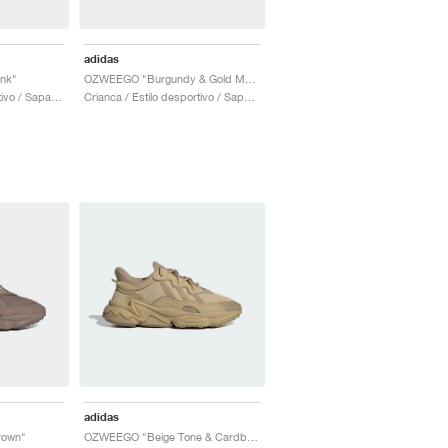
adidas
nk"
OZWEEGO "Burgundy & Gold Metallic"
Mulher / Estilo desportivo / Sapatos
Crianca / Estilo desportivo / Sapatos
adidas
rown"
OZWEEGO "Beige Tone & Cardboard"