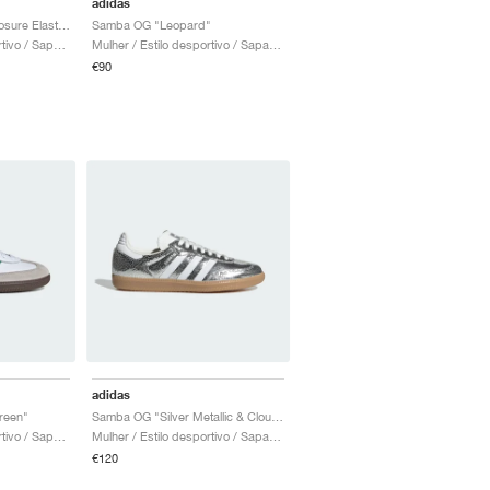
adidas
Samba OG Comfort Closure Elastic Lace "White Gum"
Samba OG "Leopard"
Crianca / Estilo desportivo / Sapatos
Mulher / Estilo desportivo / Sapatos
€90
adidas
reen"
Samba OG "Silver Metallic & Cloud White"
Homem / Estilo desportivo / Sapatos
Mulher / Estilo desportivo / Sapatos
€120