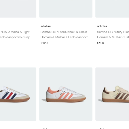
adidas
adidas
Samba OG "Cloud White & Light Pink"
Samba OG "Stone Khaki & Chalk White"
Crianca / Estilo desportivo / Sapatos
Homem & Mulher / Estilo desportivo / Sapatos
€120
€120