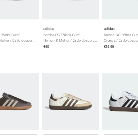
adidas
adidas
"White Gum"
Samba OG "Black Gum"
Samba OG "White Gu
Homem & Mulher / Estilo desportivo / Sapatos
Homem & Mulher / Estilo desportivo / Sapatos
€80
€89,99