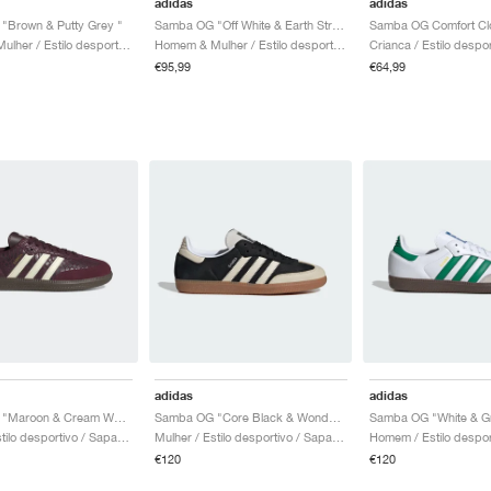
adidas
adidas
"Brown & Putty Grey "
Samba OG "Off White & Earth Strata"
Homem & Mulher / Estilo desportivo / Sapatos
Homem & Mulher / Estilo desportivo / Sapatos
€95,99
€64,99
adidas
adidas
Samba OG "Maroon & Cream White"
Samba OG "Core Black & Wonder White"
Samba OG "White & G
Mulher / Estilo desportivo / Sapatos
Mulher / Estilo desportivo / Sapatos
€120
€120