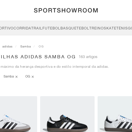
ORTIVO
CORRIDA
TRAIL
FUTEBOL
BASQUETEBOL
TREINO
SKATE
TÉNIS
G
adidas
Samba
OG
TILHAS ADIDAS SAMBA OG
163 artigos
máximo da herança desportiva e do estilo intemporal da adidas.
Samba
OG