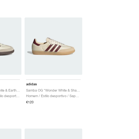
adidas
Samba OG "Cream White & Earth Strata"
Samba OG "Wonder White & Shadow Red"
Homem & Mulher / Estilo desportivo / Sapatos
Homem / Estilo desportivo / Sapatos
€120