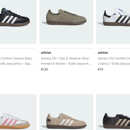
adidas
adidas
Samba OG Comfort Closure Elastic Lace "Black Gum"
Samba OG "Clay & Shadow Olive"
Crianca / Estilo desportivo / Sapatos
Homem & Mulher / Estilo desportivo / Sapatos
€120
€70