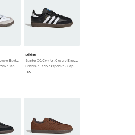
adidas
Samba OG Comfort Closure Elastic Lace "White Gum"
Samba OG Comfort Closure Elastic Lace "Black Gum"
Crianca / Estilo desportivo / Sapatos
Crianca / Estilo desportivo / Sapatos
€65