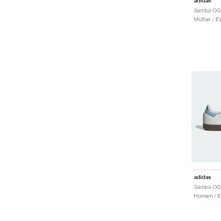
adidas
Samba OG 
adidas