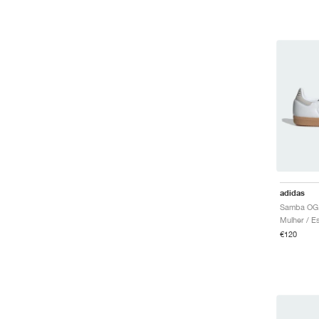
adidas
Samba OG "
€120