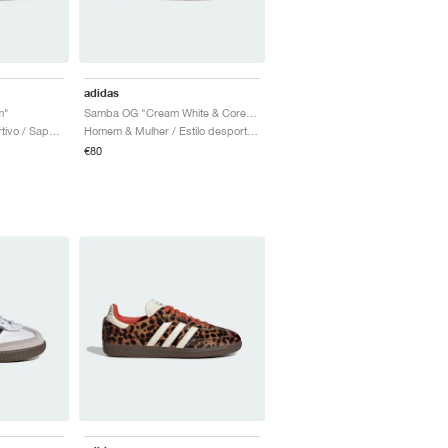
adidas
m"
Samba OG "Cream White & Core Black"
Crianca / Estilo desportivo / Sapatos
Homem & Mulher / Estilo desportivo / Sapatos
€80