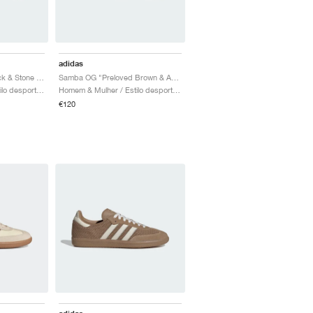
adidas
Samba OG "Utility Black & Stone Khaki"
Samba OG "Preloved Brown & Aurora Coffee"
Homem & Mulher / Estilo desportivo / Sapatos
Homem & Mulher / Estilo desportivo / Sapatos
€120