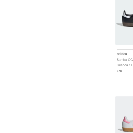
adidas
€70