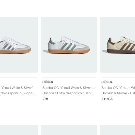
adidas
adidas
Cloud White & Silver"
Samba OG "Cloud White & Silver Green"
Mulher / Estilo desportivo / Sapatos
Crianca / Estilo desportivo / Sapatos
€70
€119,99