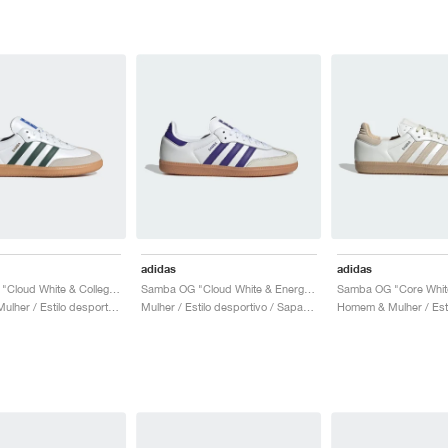
adidas
adidas
Samba OG "Cloud White & Collegiate Green"
Samba OG "Cloud White & Energy Ink"
Homem & Mulher / Estilo desportivo / Sapatos
Mulher / Estilo desportivo / Sapatos