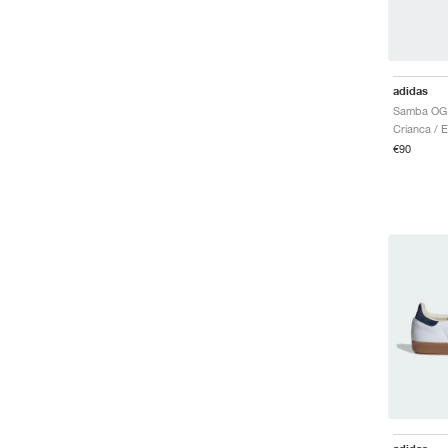
adidas
€90