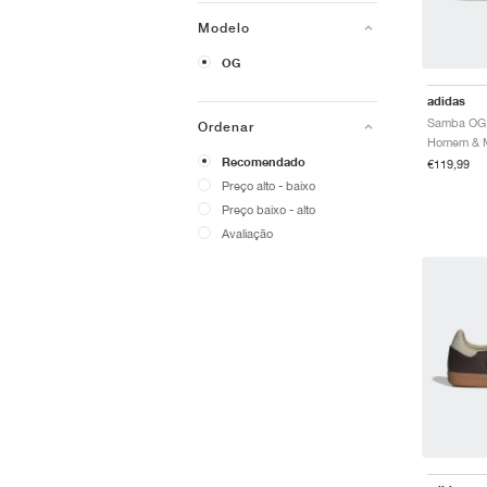
Modelo
OG
adidas
Samba OG 
Ordenar
Recomendado
€119,99
Preço alto - baixo
Preço baixo - alto
Avaliação