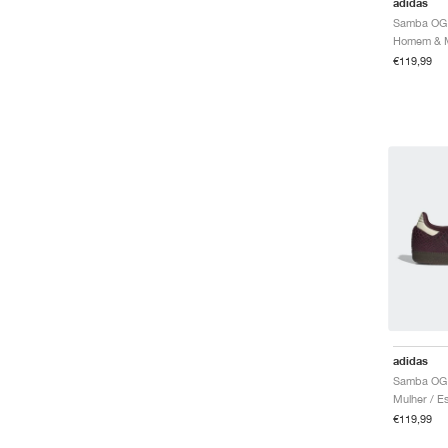
adidas
Samba OG 
€119,99
adidas
€119,99