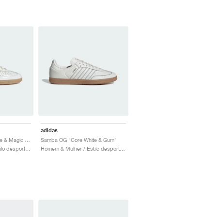
adidas
Samba OG "Core White & Magic Beige"
Samba OG "Core White & Gum"
Homem & Mulher / Estilo desportivo / Sapatos
Homem & Mulher / Estilo desportivo / Sapatos