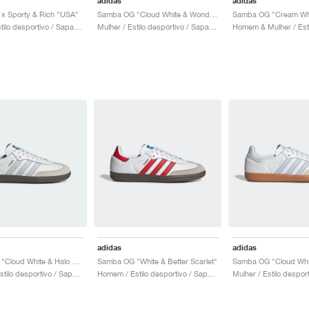
adidas
adidas
x Sporty & Rich "USA"
Samba OG "Cloud White & Wonder Clay"
Mulher / Estilo desportivo / Sapatos
Mulher / Estilo desportivo / Sapatos
adidas
adidas
Samba OG "Cloud White & Halo Blue"
Samba OG "White & Better Scarlet"
Homem / Estilo desportivo / Sapatos
Homem / Estilo desportivo / Sapatos