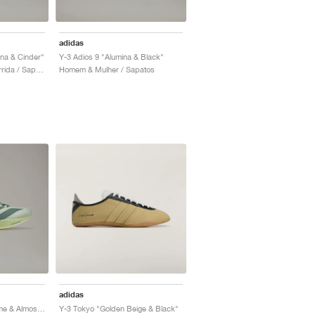
adidas
ina & Cinder"
Y-3 Adios 9 "Alumina & Black"
Homem & Mulher / Corrida / Sapatos
Homem & Mulher / Sapatos
adidas
Y-3 Adios 9 "Magic Lime & Almost Lime"
Y-3 Tokyo "Golden Beige & Black"