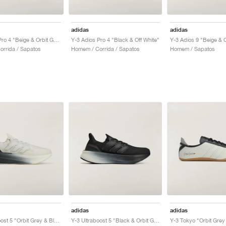
adidas
adidas
Y-3 Adios Pro 4 "Beige & Orbit Grey"
Y-3 Adios Pro 4 "Black & Off White"
Y-3 Adios 9 "Beige & O
rrida / Sapatos
Homem / Corrida / Sapatos
Homem / Sapatos
adidas
adidas
Y-3 Ultraboost 5 "Orbit Grey & Black"
Y-3 Ultraboost 5 "Black & Orbit Grey"
Y-3 Tokyo "Orbit Grey