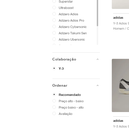
Superstar
Ultraboost
Adizero Adios
adidas
Adizero Adios Pro
Y-3 Adios 
Adizero Cybersonic
Homem / Co
Adizero Takumi Sen
Adizero Ubersonic
Avacourt
Barricade
Japan
Colaboração
Stan Smith
Y-3
Tokyo
Ordenar
Recomendado
Preço alto - baixo
Preço baixo - alto
Avaliação
adidas
Y-3 Adios 