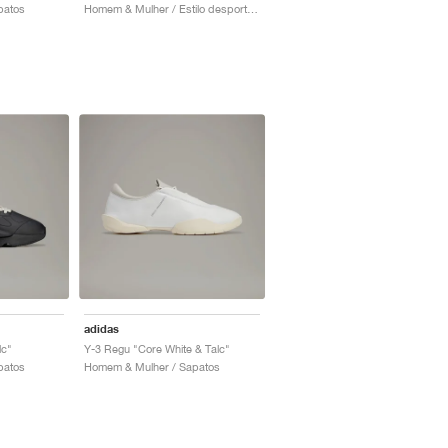
patos
Homem & Mulher / Estilo desportivo / Sapatos
adidas
lc"
Y-3 Regu "Core White & Talc"
patos
Homem & Mulher / Sapatos