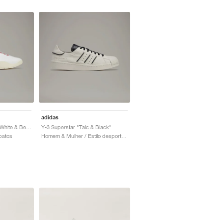
adidas
Y-3 Regu Mary Jane "White & Better Scarlet"
Y-3 Superstar "Talc & Black"
patos
Homem & Mulher / Estilo desportivo / Sapatos