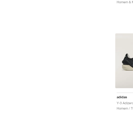
adidas
Homem / Té