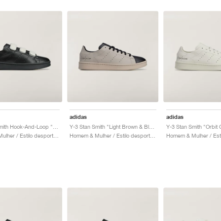
adidas
adidas
Y-3 Stan Smith Hook-And-Loop "Black & Orbit Grey"
Y-3 Stan Smith "Light Brown & Black"
Y-3 Stan Smith "Orbit 
Homem & Mulher / Estilo desportivo / Sapatos
Homem & Mulher / Estilo desportivo / Sapatos