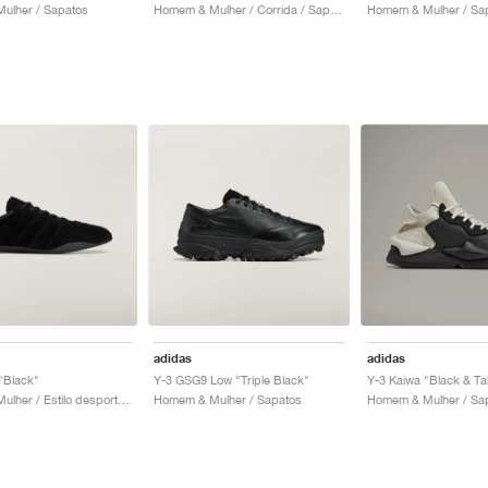
ulher / Sapatos
Homem & Mulher / Corrida / Sapatos
Homem & Mulher / Sa
adidas
adidas
"Black"
Y-3 GSG9 Low "Triple Black"
Y-3 Kaiwa "Black & Ta
Homem & Mulher / Estilo desportivo / Sapatos
Homem & Mulher / Sapatos
Homem & Mulher / Sa