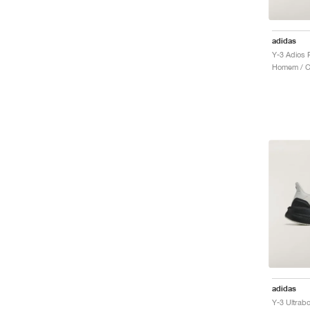
adidas
Homem / Co
adidas