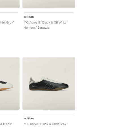
adidas
rbit Grey"
Y-3 Adios 9 "Black & Off White"
Homem / Sapatos
adidas
 & Black"
Y-3 Tokyo "Black & Orbit Grey"