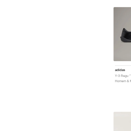
adidas
Y-3 Regu "
Homem & M