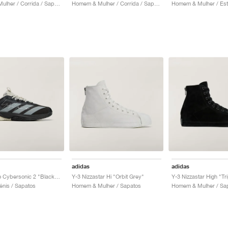
Homem & Mulher / Corrida / Sapatos
Homem & Mulher / Corrida / Sapatos
adidas
adidas
Y-3 Adizero Cybersonic 2 "Black & Orbit Grey"
Y-3 Nizzastar Hi "Orbit Grey"
Y-3 Nizzastar High "Tr
nis / Sapatos
Homem & Mulher / Sapatos
Homem & Mulher / Sa