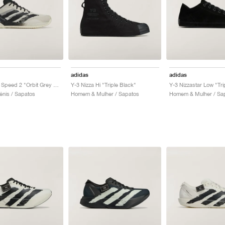
adidas
adidas
Y-3 Defiant Speed 2 "Orbit Grey & Black"
Y-3 Nizza Hi "Triple Black"
Y-3 Nizzastar Low "Tri
nis / Sapatos
Homem & Mulher / Sapatos
Homem & Mulher / Sa