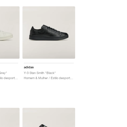
adidas
Grey"
Y-3 Stan Smith "Black"
Homem & Mulher / Estilo desportivo / Sapatos
Homem & Mulher / Estilo desportivo / Sapatos