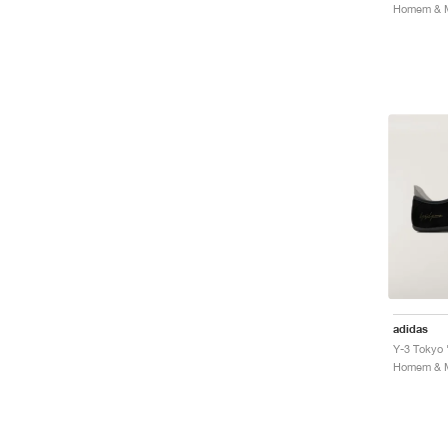
Homem & M
adidas
Y-3 Tokyo 