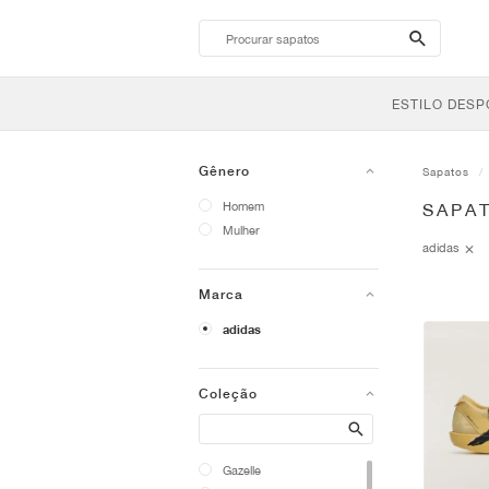
search-
btn
ESTILO DESP
Gênero
Sapatos
Homem
SAPAT
Mulher
adidas
Marca
adidas
Coleção
Search
Gazelle