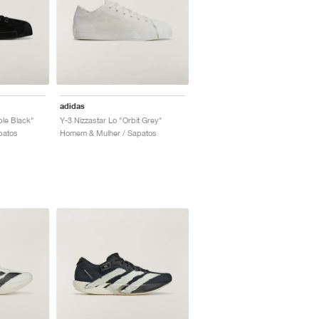
adidas
ple Black"
Y-3 Nizzastar Lo "Orbit Grey"
patos
Homem & Mulher / Sapatos