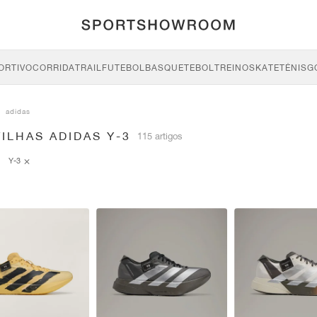
ORTIVO
CORRIDA
TRAIL
FUTEBOL
BASQUETEBOL
TREINO
SKATE
TÉNIS
G
adidas
ILHAS ADIDAS Y-3
115 artigos
Y-3