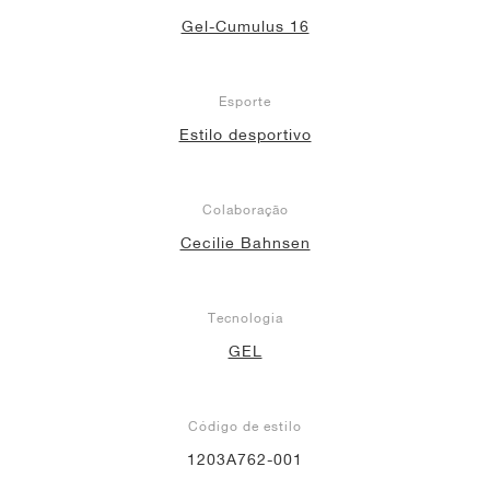
Gel-Cumulus 16
Esporte
Estilo desportivo
Colaboração
Cecilie Bahnsen
Tecnologia
GEL
Código de estilo
1203A762-001