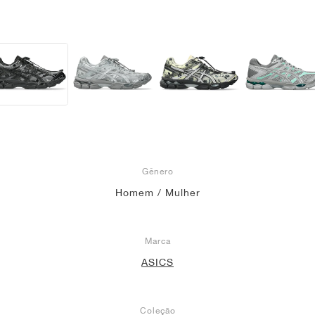
Gênero
Homem / Mulher
Marca
ASICS
Coleção