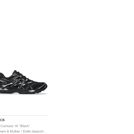
ICS
-Cumulus 16 "Black"
Homem & Mulher / Estilo desportivo / Sapatos