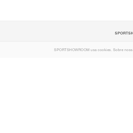
SPORTS
Sobre nós
SPORTSHOWROOM usa cookies. Sobre nos
Contato
Sitemap