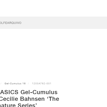
OLFE
ARQUIVO
Gel-Cumulus 16
1203A762-001
s ASICS Gel-Cumulus
Cecilie Bahnsen ‘The
ature Series’