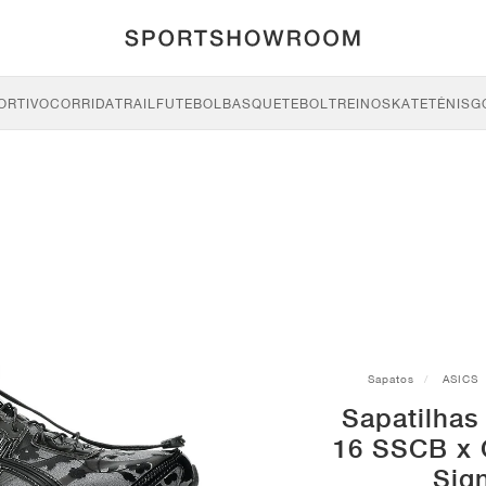
ORTIVO
CORRIDA
TRAIL
FUTEBOL
BASQUETEBOL
TREINO
SKATE
TÉNIS
G
Sapatos
ASICS
Sapatilha
16 SSCB x 
Sign