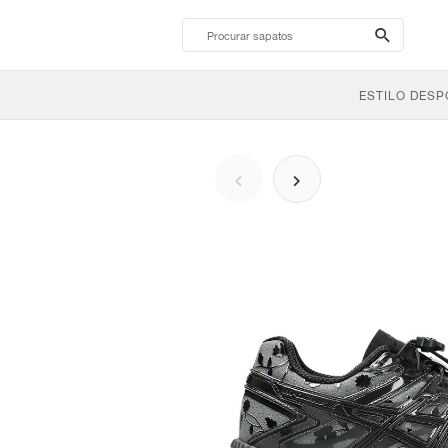
search-
btn
ESTILO DESP