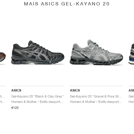
MAIS ASICS GEL-KAYANO 20
ASICS
ASICS
AS
Gel-Kayano 20 "Black & Reddish Brown"
Gel-Kayano 20 "Black & Clay Grey"
Gel-Kayano 20 "Gravel & Pure Silver"
Homem & Mulher / Estilo desportivo / Sapatos
Homem & Mulher / Estilo desportivo / Sapatos
Homem & Mulher / Estilo desportivo / Sapatos
€120