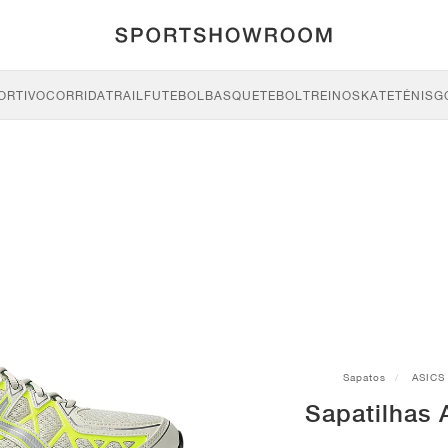
ORTIVO
CORRIDA
TRAIL
FUTEBOL
BASQUETEBOL
TREINO
SKATE
TÉNIS
G
Sapatos
ASICS
Sapatilhas