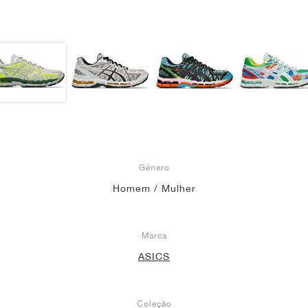
Gênero
Homem / Mulher
Marca
ASICS
Coleção