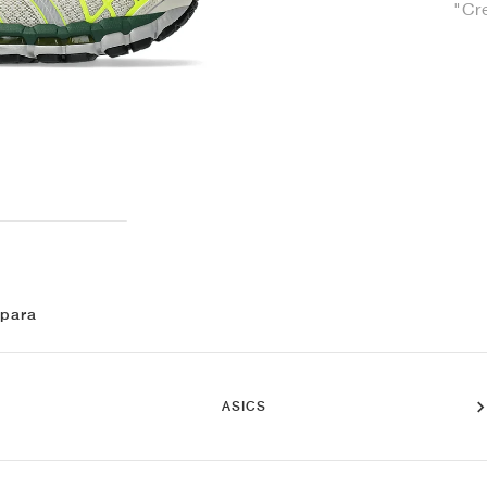
"Cr
 para
ASICS