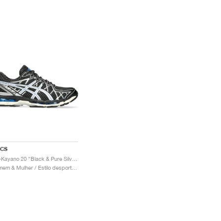
ICS
Gel-Kayano 20 "Black & Pure Silver"
Homem & Mulher / Estilo desportivo / Sapatos