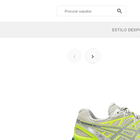
search-
btn
ESTILO DESP