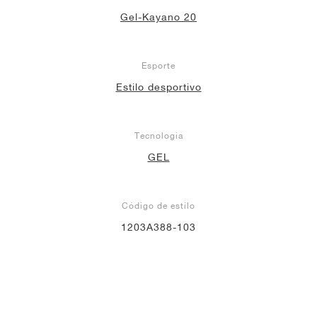
Gel-Kayano 20
Esporte
Estilo desportivo
Tecnologia
GEL
Código de estilo
1203A388-103