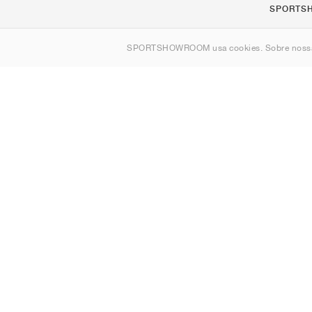
SPORTS
Sobre nós
SPORTSHOWROOM usa cookies. Sobre nos
Contato
Sitemap