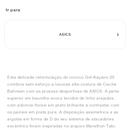
FIELD GENERAL
CRAZE
ADIRACER
MULE
471
GEL-CUMULUS 16
G.T. CUT
FORCE 58
TEKKIRA CUP
508
JORDAN
Ir para
KILLSHOT 2
MOTO 2K
ITALIA
LEGACY 312
ALLERDALE
G.T. FUTURE
PS8
ALOHA SUPER
600
TOTAL 90
PHENOMENA
FORUM
JUMPMAN JACK
2000
VERTEBRAE
808
ASICS
AVA ROVER
1000
HAMBURG
204L
AIR MAX 95
933
MIND
860V2
Esta delicada reformulação do icónico Gel-Kayano 20
AIR RIFT
combina sem esforço a luxuosa alta-costura de Cecilie
Bahnsen com as proezas desportivas da ASICS. A parte
superior em baunilha evoca tecidos de linho arejados,
com adornos florais em preto brilhante a contrastar com
os painéis em prata pura. A disposição assimétrica e as
argolas em forma de D do seu sistema de atacadores
excêntrico foram inspiradas no arquivo Marathon Tabi,