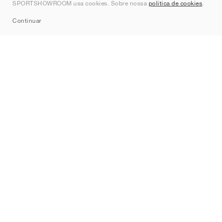
SPORTSHOWROOM usa cookies. Sobre nossa
política de cookies
.
Sitemap
Continuar
Marcas
Nike
Jordan
adidas
New Balance
ASICS
PUMA
Converse
Vans
Hoka
Salomon
On
Saucony