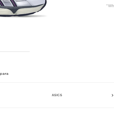
"Whi
 para
ASICS