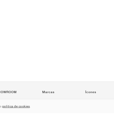
HOWROOM
Marcas
Ícones
Nike
Air Force 1
sa
política de cookies
.
Jordan
Jordan 1