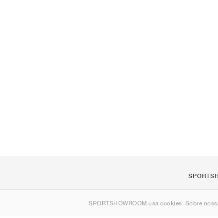
SPORTS
Sobre nós
SPORTSHOWROOM usa cookies. Sobre nos
Contato