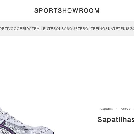
ORTIVO
CORRIDA
TRAIL
FUTEBOL
BASQUETEBOL
TREINO
SKATE
TÉNIS
G
Sapatos
ASICS
Sapatilha