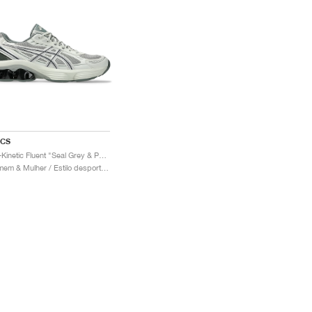
ICS
Gel-Kinetic Fluent "Seal Grey & Pure Silver"
Homem & Mulher / Estilo desportivo / Sapatos