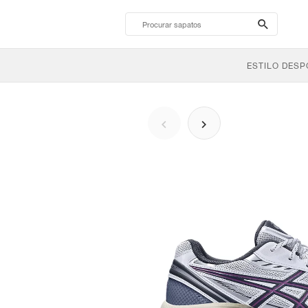
search-
btn
ESTILO DESP