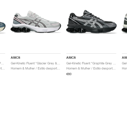
ASICS
ASICS
AS
Gel-Kinetic Fluent "Seal Grey & Pure Silver"
Gel-Kinetic Fluent "Glacier Grey & Graphite Grey"
Gel-Kinetic Fluent "Graphite Grey & Pure Silver"
Homem & Mulher / Estilo desportivo / Sapatos
Homem & Mulher / Estilo desportivo / Sapatos
Homem & Mulher / Estilo desportivo / Sapatos
€80