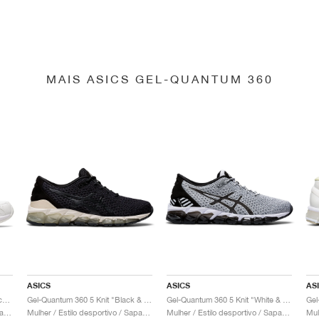
MAIS ASICS GEL-QUANTUM 360
ASICS
ASICS
AS
Gel-Quantum 360 6 "White & Techno Cyan"
Gel-Quantum 360 5 Knit "Black & Cozy Pink"
Gel-Quantum 360 5 Knit "White & Black"
Mulher / Estilo desportivo / Sapatos
Mulher / Estilo desportivo / Sapatos
Mulher / Estilo desportivo / Sapatos