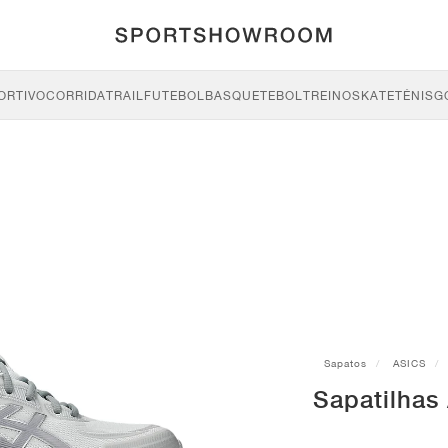
ORTIVO
CORRIDA
TRAIL
FUTEBOL
BASQUETEBOL
TREINO
SKATE
TÉNIS
G
Sapatos
ASICS
Sapatilhas