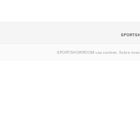
SPORTS
Sobre nós
SPORTSHOWROOM usa cookies. Sobre nos
Contato
Sitemap