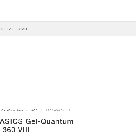
OLFE
ARQUIVO
Gel-Quantum
360
1203A305-111
 ASICS Gel-Quantum
360 VIII