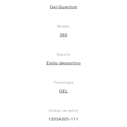
Gel-Quantum
Modelo
360
Esporte
Estilo desportivo
Tecnologia
GEL
Código de estilo
1203A305-111