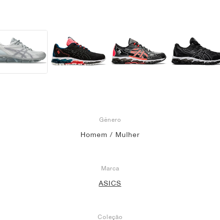
Gênero
Homem / Mulher
Marca
ASICS
Coleção