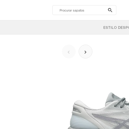
search-
btn
ESTILO DESP