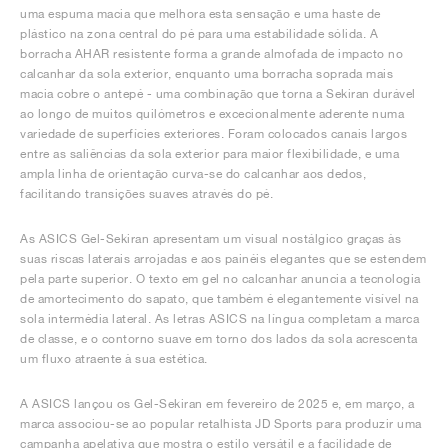
uma espuma macia que melhora esta sensação e uma haste de
plástico na zona central do pé para uma estabilidade sólida. A
borracha AHAR resistente forma a grande almofada de impacto no
calcanhar da sola exterior, enquanto uma borracha soprada mais
macia cobre o antepé - uma combinação que torna a Sekiran durável
ao longo de muitos quilómetros e excecionalmente aderente numa
variedade de superfícies exteriores. Foram colocados canais largos
entre as saliências da sola exterior para maior flexibilidade, e uma
ampla linha de orientação curva-se do calcanhar aos dedos,
facilitando transições suaves através do pé.
As ASICS Gel-Sekiran apresentam um visual nostálgico graças às
suas riscas laterais arrojadas e aos painéis elegantes que se estendem
pela parte superior. O texto em gel no calcanhar anuncia a tecnologia
de amortecimento do sapato, que também é elegantemente visível na
sola intermédia lateral. As letras ASICS na língua completam a marca
de classe, e o contorno suave em torno dos lados da sola acrescenta
um fluxo atraente à sua estética.
A ASICS lançou os Gel-Sekiran em fevereiro de 2025 e, em março, a
marca associou-se ao popular retalhista JD Sports para produzir uma
campanha apelativa que mostra o estilo versátil e a facilidade de