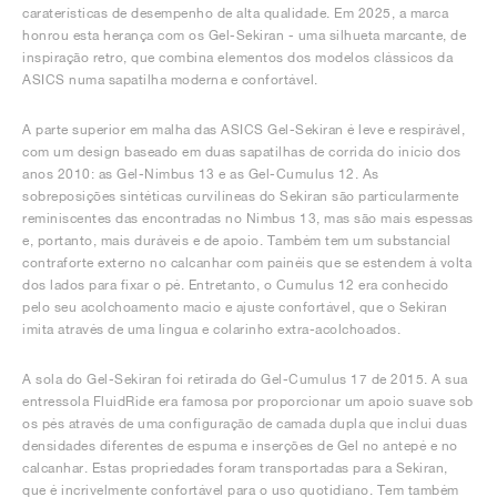
caraterísticas de desempenho de alta qualidade. Em 2025, a marca
honrou esta herança com os Gel-Sekiran - uma silhueta marcante, de
inspiração retro, que combina elementos dos modelos clássicos da
ASICS numa sapatilha moderna e confortável.
A parte superior em malha das ASICS Gel-Sekiran é leve e respirável,
com um design baseado em duas sapatilhas de corrida do início dos
anos 2010: as Gel-Nimbus 13 e as Gel-Cumulus 12. As
sobreposições sintéticas curvilíneas do Sekiran são particularmente
reminiscentes das encontradas no Nimbus 13, mas são mais espessas
e, portanto, mais duráveis e de apoio. Também tem um substancial
contraforte externo no calcanhar com painéis que se estendem à volta
dos lados para fixar o pé. Entretanto, o Cumulus 12 era conhecido
pelo seu acolchoamento macio e ajuste confortável, que o Sekiran
imita através de uma língua e colarinho extra-acolchoados.
A sola do Gel-Sekiran foi retirada do Gel-Cumulus 17 de 2015. A sua
entressola FluidRide era famosa por proporcionar um apoio suave sob
os pés através de uma configuração de camada dupla que inclui duas
densidades diferentes de espuma e inserções de Gel no antepé e no
calcanhar. Estas propriedades foram transportadas para a Sekiran,
que é incrivelmente confortável para o uso quotidiano. Tem também