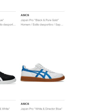
ASICS
ue"
Japan Pro "Black & Pure Gold"
Homem & Mulher / Estilo desportivo / Sapatos
Homem / Estilo desportivo / Sapatos
ASICS
& White"
Japan Pro "White & Director Blue"