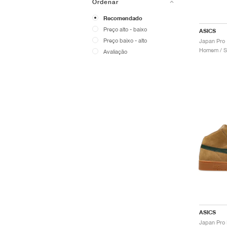
Ordenar
Recomendado
Preço alto - baixo
ASICS
Preço baixo - alto
Homem / S
Avaliação
ASICS