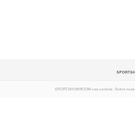
SPORTS
Sobre nós
SPORTSHOWROOM usa cookies. Sobre nos
Contato
Sitemap