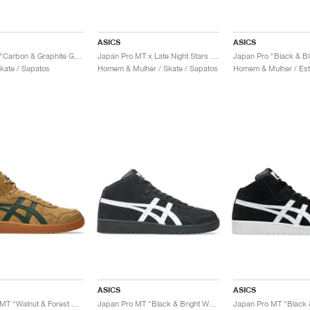
ASICS
ASICS
Japan Pro "Carbon & Graphite Grey"
Japan Pro MT x Late Night Stars "Graphite Grey & Clay Grey"
Japan Pro "Black & Bl
kate / Sapatos
Homem & Mulher / Skate / Sapatos
ASICS
ASICS
Japan Pro MT "Walnut & Forest Night"
Japan Pro MT "Black & Bright White"
Japan Pro MT "Black 