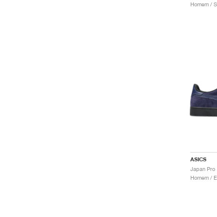
Homem / S
ASICS
Japan Pro 