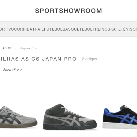
ORTIVO
CORRIDA
TRAIL
FUTEBOL
BASQUETEBOL
TREINO
SKATE
TÉNIS
G
ASICS
Japan Pro
ILHAS ASICS JAPAN PRO
12 artigos
Japan Pro