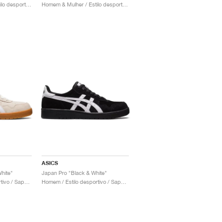
Homem & Mulher / Estilo desportivo / Sapatos
Homem & Mulher / Estilo desportivo / Sapatos
ASICS
hite"
Japan Pro "Black & White"
Homem / Estilo desportivo / Sapatos
Homem / Estilo desportivo / Sapatos