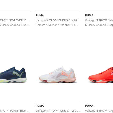
PUMA
PUMA
Vantage NITRO™ "FOREVER. BETTER."
Vantage NITRO™ ENERGY "White & Speed Green"
Homem & Mulher / Andebol / Sapatos
Homem & Mulher / Andebol / Sapatos
Mulher / Andebol / Sa
PUMA
PUMA
Vantage NITRO™ "Persian Blue & Fizzy Light"
Vantage NITRO™ "White & Rose Quartz"