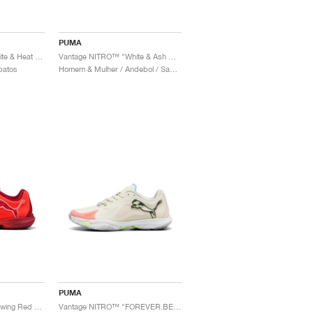
PUMA
Vantage NITRO™ "White & Heat Fire"
Vantage NITRO™ "White & Ash Grey"
patos
Homem & Mulher / Andebol / Sapatos
PUMA
Vantage NITRO™ "Glowing Red & Dark Crimson"
Vantage NITRO™ "FOREVER.BETTER"