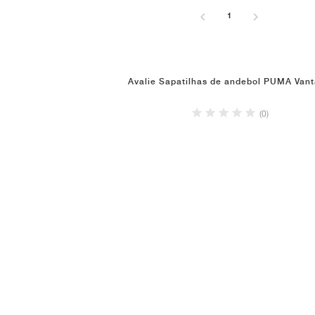
1
Avalie Sapatilhas de andebol PUMA Van
(0)