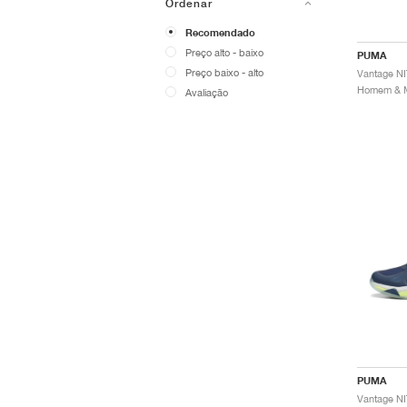
Ordenar
Recomendado
Preço alto - baixo
PUMA
Preço baixo - alto
Avaliação
PUMA