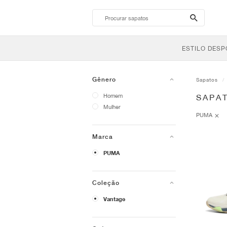
search-
btn
ESTILO DESP
Gênero
Sapatos
Homem
SAPA
Mulher
PUMA
Marca
PUMA
Coleção
Vantage