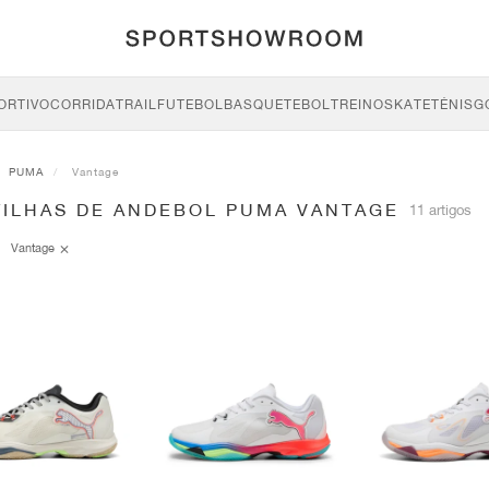
ORTIVO
CORRIDA
TRAIL
FUTEBOL
BASQUETEBOL
TREINO
SKATE
TÉNIS
G
PUMA
Vantage
TILHAS DE ANDEBOL PUMA VANTAGE
11 artigos
Vantage