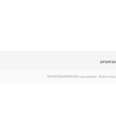
SPORTS
Sobre nós
SPORTSHOWROOM usa cookies. Sobre nos
Contato
Sitemap