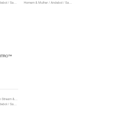
Homem & Mulher / Andebol / Sapatos
Homem & Mulher / Andebol / Sapatos
Vantage NITRO™ "Sun Stream & Sunset Glow"
Homem & Mulher / Andebol / Sapatos