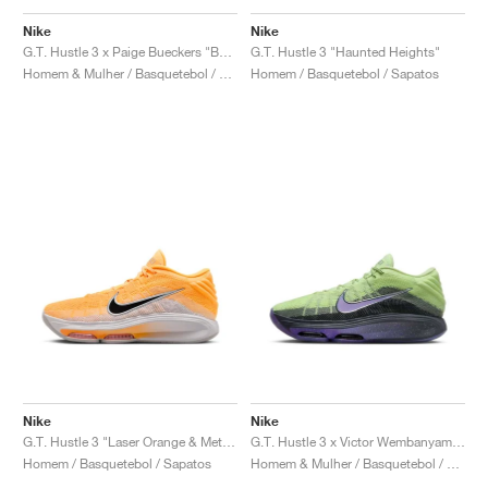
FIELD GENERAL
CRAZE
ADIRACER
MULE
471
GEL-CUMULUS 16
G.T. CUT
FORCE 58
TEKKIRA CUP
508
JORDAN
Nike
Nike
G.T. Hustle 3 x Paige Bueckers "Be You, Be Great!"
G.T. Hustle 3 "Haunted Heights"
KILLSHOT 2
MOTO 2K
ITALIA
LEGACY 312
ALLERDALE
G.T. FUTURE
PS8
ALOHA SUPER
600
Homem & Mulher / Basquetebol / Sapatos
Homem / Basquetebol / Sapatos
TOTAL 90
PHENOMENA
FORUM
JUMPMAN JACK
2000
VERTEBRAE
808
AVA ROVER
1000
HAMBURG
204L
AIR MAX 95
933
MIND
860V2
AIR RIFT
Nike
Nike
G.T. Hustle 3 "Laser Orange & Metallic Silver"
G.T. Hustle 3 x Victor Wembanyama "Alien"
Homem / Basquetebol / Sapatos
Homem & Mulher / Basquetebol / Sapatos