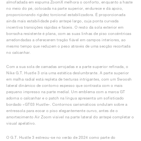
almofadada em espuma ZoomX melhora o conforto, enquanto a haste
no meio do pé, colocada na parte superior, endurece e dá apoio,
proporcionando rigidez torcional estabilizadora. É proporcionada
ainda mais estabilidade pelo antepé largo, cuja ponta curvada
incentiva transições rápidas e fáceis. O resto da sola exterior em
borracha resistente é plana, com as suas linhas de piso concêntricas
arredondadas a oferecerem tração fiável em campos interiores, ao
mesmo tempo que reduzem o peso através de uma secção recortada
no calcanhar.
Com a sua sola de camadas arrojadas e a parte superior refinada, o
Nike G.T. Hustle 3 cria uma estética deslumbrante. A parte superior
em malha radial está repleta de texturas intrigantes, com um Swoosh
lateral dinâmico de contorno espesso que contrasta com o mais
pequeno impresso na parte medial. Um emblema com a marca GT
adorna o calcanhar e o patch na língua apresenta um sofisticado
bordado «GT03 Hustle». Contornos carismáticos ondulam sobre a
entressola para ecoar o piso elegantemente curvo, antes de o
amortecimento Air Zoom visível na parte lateral do antepé completar o
visual apelativo.
O G.T. Hustle 3 estreou-se no verão de 2024 como parte do