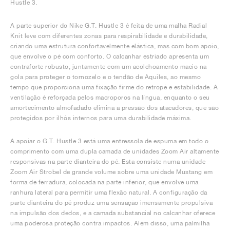
Hustle 3.
A parte superior do Nike G.T. Hustle 3 é feita de uma malha Radial
Knit leve com diferentes zonas para respirabilidade e durabilidade,
criando uma estrutura confortavelmente elástica, mas com bom apoio,
que envolve o pé com conforto. O calcanhar estriado apresenta um
contraforte robusto, juntamente com um acolchoamento macio na
gola para proteger o tornozelo e o tendão de Aquiles, ao mesmo
tempo que proporciona uma fixação firme do retropé e estabilidade. A
ventilação é reforçada pelos macroporos na língua, enquanto o seu
amortecimento almofadado elimina a pressão dos atacadores, que são
protegidos por ilhós internos para uma durabilidade máxima.
A apoiar o G.T. Hustle 3 está uma entressola de espuma em todo o
comprimento com uma dupla camada de unidades Zoom Air altamente
responsivas na parte dianteira do pé. Esta consiste numa unidade
Zoom Air Strobel de grande volume sobre uma unidade Mustang em
forma de ferradura, colocada na parte inferior, que envolve uma
ranhura lateral para permitir uma flexão natural. A configuração da
parte dianteira do pé produz uma sensação imensamente propulsiva
na impulsão dos dedos, e a camada substancial no calcanhar oferece
uma poderosa proteção contra impactos. Além disso, uma palmilha