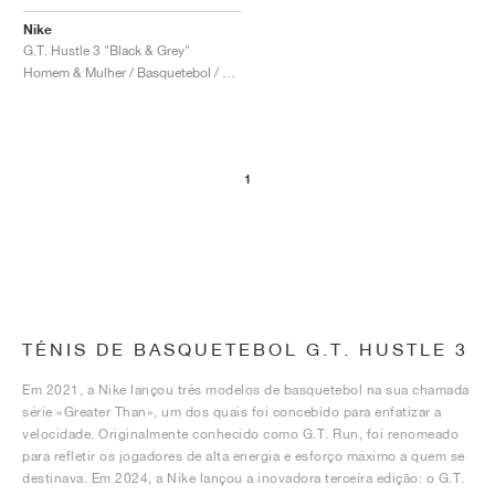
Nike
G.T. Hustle 3 "Black & Grey"
Homem & Mulher / Basquetebol / Sapatos
1
TÉNIS DE BASQUETEBOL G.T. HUSTLE 3
Em 2021, a Nike lançou três modelos de basquetebol na sua chamada
série «Greater Than», um dos quais foi concebido para enfatizar a
velocidade. Originalmente conhecido como G.T. Run, foi renomeado
para refletir os jogadores de alta energia e esforço máximo a quem se
destinava. Em 2024, a Nike lançou a inovadora terceira edição: o G.T.