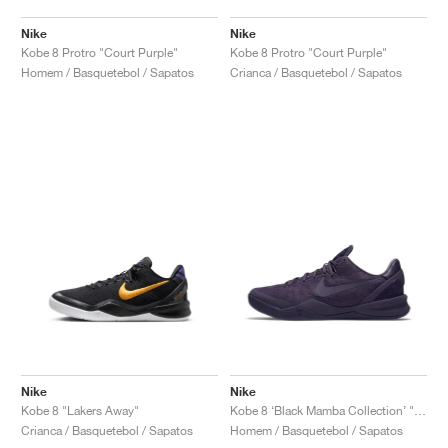
Nike
Nike
Kobe 8 Protro "Court Purple"
Kobe 8 Protro "Court Purple"
Homem / Basquetebol / Sapatos
Crianca / Basquetebol / Sapatos
Nike
Nike
Kobe 8 "Lakers Away"
Kobe 8 ‘Black Mamba Collection’ "Fade to Black"
Crianca / Basquetebol / Sapatos
Homem / Basquetebol / Sapatos