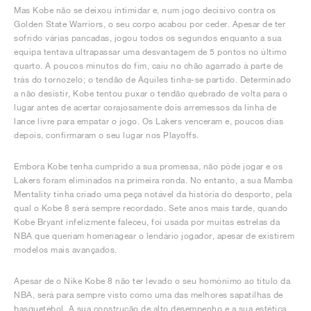
Mas Kobe não se deixou intimidar e, num jogo decisivo contra os
Golden State Warriors, o seu corpo acabou por ceder. Apesar de ter
sofrido várias pancadas, jogou todos os segundos enquanto a sua
equipa tentava ultrapassar uma desvantagem de 5 pontos no último
quarto. A poucos minutos do fim, caiu no chão agarrado à parte de
trás do tornozelo; o tendão de Aquiles tinha-se partido. Determinado
a não desistir, Kobe tentou puxar o tendão quebrado de volta para o
lugar antes de acertar corajosamente dois arremessos da linha de
lance livre para empatar o jogo. Os Lakers venceram e, poucos dias
depois, confirmaram o seu lugar nos Playoffs.
Embora Kobe tenha cumprido a sua promessa, não pôde jogar e os
Lakers foram eliminados na primeira ronda. No entanto, a sua Mamba
Mentality tinha criado uma peça notável da história do desporto, pela
qual o Kobe 8 será sempre recordado. Sete anos mais tarde, quando
Kobe Bryant infelizmente faleceu, foi usada por muitas estrelas da
NBA que queriam homenagear o lendário jogador, apesar de existirem
modelos mais avançados.
Apesar de o Nike Kobe 8 não ter levado o seu homónimo ao título da
NBA, será para sempre visto como uma das melhores sapatilhas de
basquetebol. A sua construção de alto desempenho e a sua estética