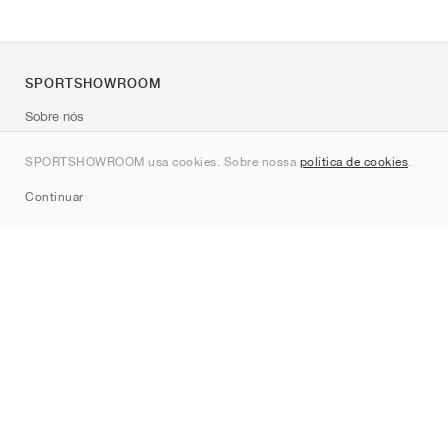
SPORTSHOWROOM
Sobre nós
Contato
SPORTSHOWROOM usa cookies. Sobre nossa
política de cookies
.
Sitemap
Continuar
Marcas
Nike
Jordan
adidas
New Balance
ASICS
PUMA
Converse