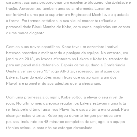
caraterísticas para proporcionar um excelente bloqueio, durabilidade e
tração. Acrescentou também uma sola intermédia Lunarlon
confortável e uma parte superior em Engineered Mesh leve e ajustada
à forma. Em termos estéticos, o seu visual marcante reflectia a
personalidade Black Mamba de Kobe, com cores inspiradas em cobras
e uma marca elegante.
Com as suas novas sapatilhas, Kobe teve um dezembro incrível,
batendo recordes e melhorando a posição da equipa. No entanto, em
janeiro de 2013, as lesões afectaram os Lakers e Kobe foi transferido
para um papel mais defensivo. Depois de ter ajudado a Conferência
Oeste a vencer o seu 15º jogo All-Star, regressou ao ataque dos
Lakers, fazendo exibições magníficas que os aproximaram dos
Playoffs e prometendo aos adeptos que lá chegariam.
Com uma promessa a cumprir, Kobe voltou a elevar o seu nível de
jogo. No último mês da época regular, os Lakers estavam numa luta
renhida pelo último lugar nos Playoffs, e cada vitória era crucial. Para
alcançar estas vitórias, Kobe jogou durante longos períodos sem
pausas, incluindo os 48 minutos completos de um jogo, e a equipa
técnica avisou-o para não se esforçar demasiado.