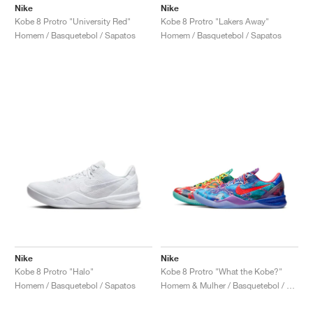
FIELD GENERAL
CRAZE
ADIRACER
MULE
471
GEL-CUMULUS 16
G.T. CUT
FORCE 58
TEKKIRA CUP
508
JORDAN
Nike
Nike
Kobe 8 Protro "University Red"
Kobe 8 Protro "Lakers Away"
Homem / Basquetebol / Sapatos
Homem / Basquetebol / Sapatos
KILLSHOT 2
MOTO 2K
ITALIA
LEGACY 312
ALLERDALE
G.T. FUTURE
PS8
ALOHA SUPER
600
TOTAL 90
PHENOMENA
FORUM
JUMPMAN JACK
2000
VERTEBRAE
808
AVA ROVER
1000
HAMBURG
204L
AIR MAX 95
933
MIND
860V2
AIR RIFT
Nike
Nike
Kobe 8 Protro "Halo"
Kobe 8 Protro "What the Kobe?"
Homem / Basquetebol / Sapatos
Homem & Mulher / Basquetebol / Sapatos