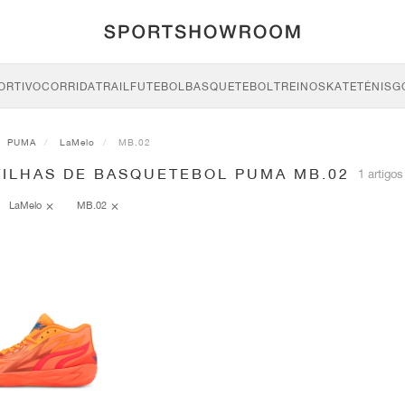
ORTIVO
CORRIDA
TRAIL
FUTEBOL
BASQUETEBOL
TREINO
SKATE
TÉNIS
G
PUMA
LaMelo
MB.02
TILHAS DE BASQUETEBOL PUMA MB.02
1 artigos
LaMelo
MB.02