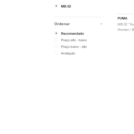
MB.02
PUMA
Ordenar
MB.02 "Su
Homem / B
Recomendado
Preço alto - baixo
Preço baixo - alto
Avaliação