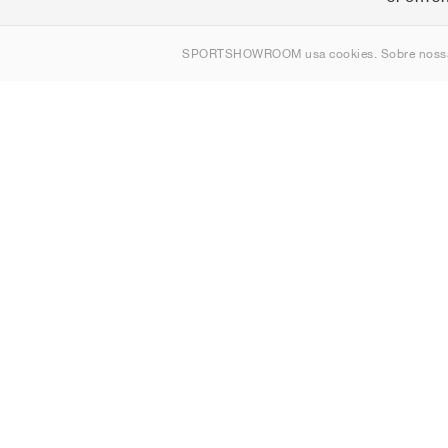
Sobre nós
SPORTSHOWROOM usa cookies. Sobre nos
Contato
Sitemap
Portugal