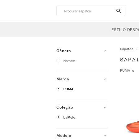
search-
btn
ESTILO DESP
Sapatos
Gênero
SAPA
Homem
PUMA
Marca
PUMA
Coleção
LaMelo
Modelo