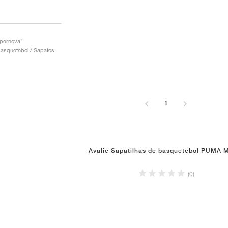
pernova"
asquetebol / Sapatos
1
Avalie Sapatilhas de basquetebol PUMA 
(0)