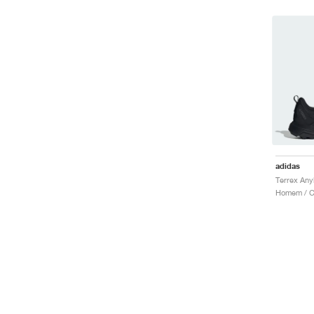
adidas
Homem / C