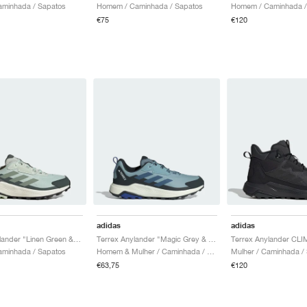
aminhada / Sapatos
Homem / Caminhada / Sapatos
Homem / Caminhada /
€75
€120
adidas
adidas
Terrex Anylander "Linen Green & Legend Ivy"
Terrex Anylander "Magic Grey & Wonder Stee"
aminhada / Sapatos
Homem & Mulher / Caminhada / Sapatos
Mulher / Caminhada /
€63,75
€120