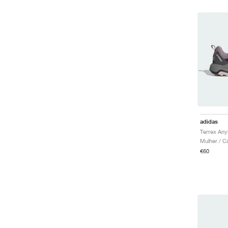
adidas
Mulher / C
€60