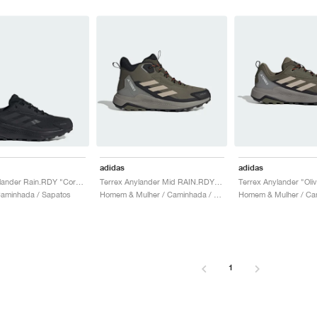
adidas
adidas
Terrex Anylander Rain.RDY "Core Black"
Terrex Anylander Mid RAIN.RDY "Olive Strata & Wonder Beige"
aminhada / Sapatos
Homem & Mulher / Caminhada / Sapatos
1