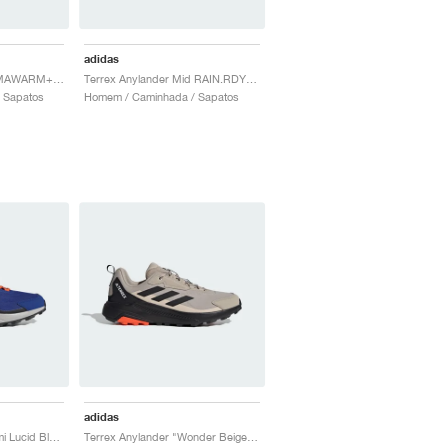
adidas
Terrex Anylander CLIMAWARM+ "Core Black & Carbon"
Terrex Anylander Mid RAIN.RDY "Wonder Beige & Core Black"
 Sapatos
Homem / Caminhada / Sapatos
adidas
Terrex Anylander "Semi Lucid Blue & Grey Two"
Terrex Anylander "Wonder Beige & Core Black"