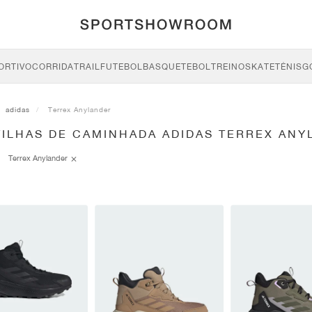
ORTIVO
CORRIDA
TRAIL
FUTEBOL
BASQUETEBOL
TREINO
SKATE
TÉNIS
G
adidas
Terrex Anylander
TILHAS DE CAMINHADA ADIDAS TERREX ANY
Terrex Anylander