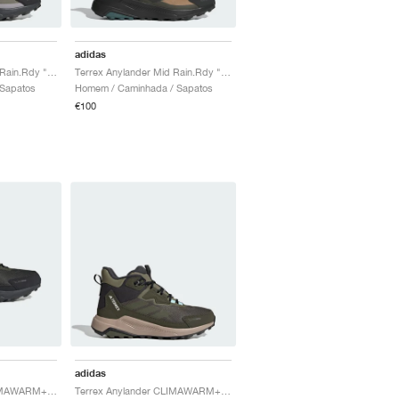
adidas
Terrex Anylander Mid Rain.Rdy "Olive Strata & Night Cargo"
Terrex Anylander Mid Rain.Rdy "Cardboard & Core Black"
 Sapatos
Homem / Caminhada / Sapatos
€100
adidas
Terrex Anylander CLIMAWARM+ "Night Cargo & Olive Strata"
Terrex Anylander CLIMAWARM+ "Olive Strata & Night Cargo"