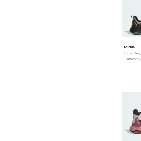
adidas
Homem / C