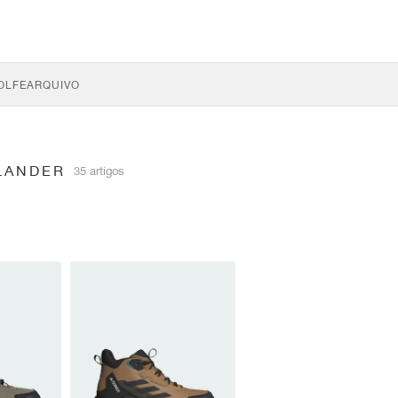
OLFE
ARQUIVO
LANDER
35 artigos