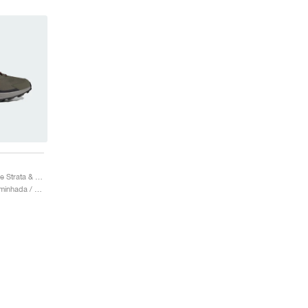
Terrex Anylander "Olive Strata & Wonder Beige"
Homem & Mulher / Caminhada / Sapatos