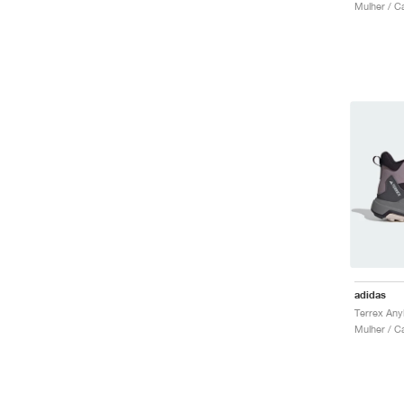
Mulher / C
adidas
Mulher / C