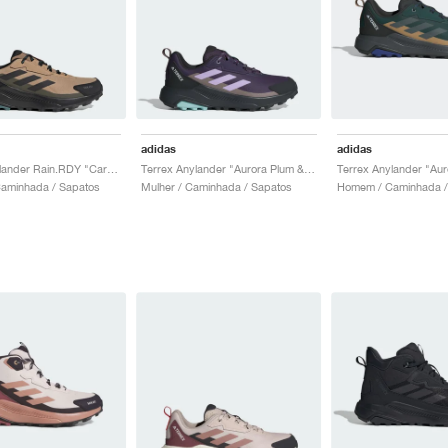
adidas
adidas
Terrex Anylander Rain.RDY "Cardboard & Core Black"
Terrex Anylander "Aurora Plum & Trace Brown"
aminhada / Sapatos
Mulher / Caminhada / Sapatos
Homem / Caminhada /