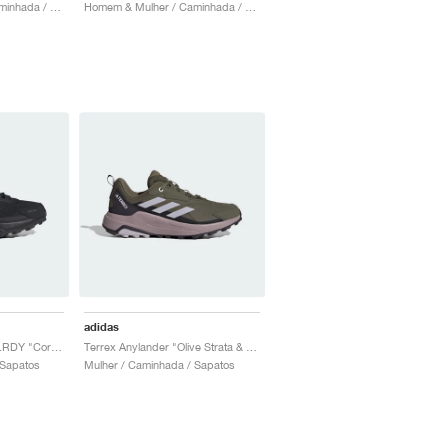
Homem & Mulher / Caminhada / Sapatos
Homem & Mulher / Caminhada / Sapatos
adidas
Terrex Anylander Rain.RDY "Core Black"
Terrex Anylander "Olive Strata & Amber Tint"
 Sapatos
Mulher / Caminhada / Sapatos