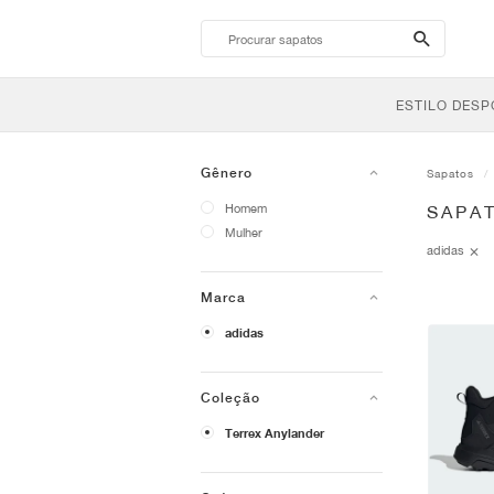
search-
btn
ESTILO DESP
Gênero
Sapatos
Homem
SAPA
Mulher
adidas
Marca
adidas
Coleção
Terrex Anylander