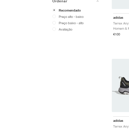
Ordenar
Recomendado
Preço alto - baixo
adidas
Preço baixo - alto
Avaliação
€100
adidas