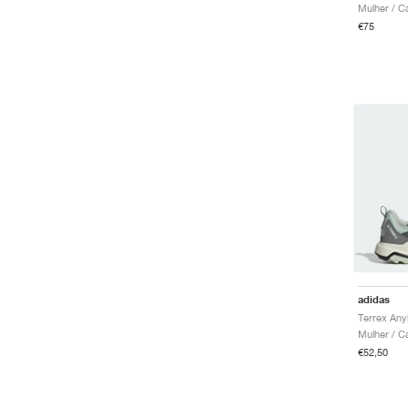
Mulher / C
€75
adidas
Mulher / C
€52,50