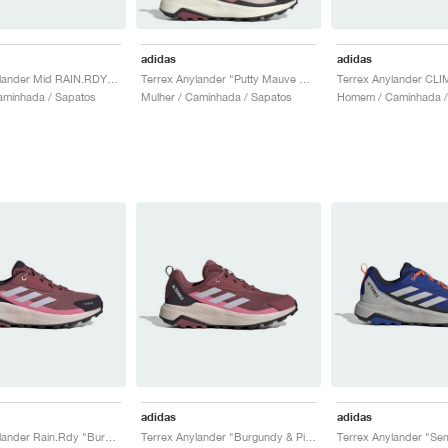
adidas
adidas
Terrex Anylander Mid RAIN.RDY "Putty Mauve & Warm Clay"
Terrex Anylander "Putty Mauve & Warm Clay"
aminhada / Sapatos
Mulher / Caminhada / Sapatos
Homem / Caminhada /
adidas
adidas
Terrex Anylander Rain.Rdy "Burgundy & Silver Dawn"
Terrex Anylander "Burgundy & Pink Fusion"