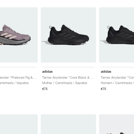
adidas
adidas
Terrex Anylander "Preloved Fig & Putty Mauve"
Terrex Anylander "Core Black & Grey Four"
aminhada / Sapatos
Mulher / Caminhada / Sapatos
Homem / Caminhada /
€75
€75