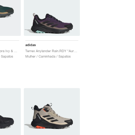
adidas
Terrex Anylander "Aurora Ivy & Grey Six"
Terrex Anylander Rain.RDY "Aurora Plum & Core Black"
 Sapatos
Mulher / Caminhada / Sapatos