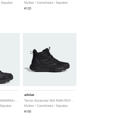
 Sapatos
Mulher / Caminhada / Sapatos
€120
adidas
Terrex Anylander CLIMAWARM+ "Carbon & Core Black"
Terrex Anylander Mid RAIN.RDY "Core Black & Grey Four"
 Sapatos
Mulher / Caminhada / Sapatos
€100