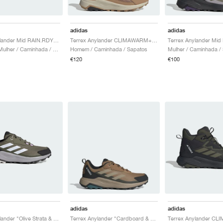
adidas
adidas
Terrex Anylander Mid RAIN.RDY "Core Black & Grey Four"
Terrex Anylander CLIMAWARM+ "Cardboard"
Homem & Mulher / Caminhada / Sapatos
Homem / Caminhada / Sapatos
Mulher / Caminhada /
€120
€100
adidas
adidas
Terrex Anylander "Olive Strata & Dash Grey"
Terrex Anylander "Cardboard & Blanch Cargo"