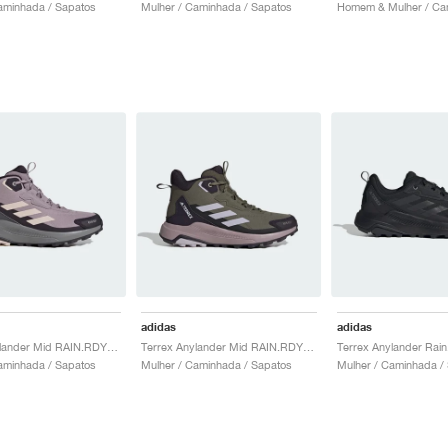
aminhada / Sapatos
Mulher / Caminhada / Sapatos
adidas
adidas
Terrex Anylander Mid RAIN.RDY "Preloved Fig & Putty Mauve"
Terrex Anylander Mid RAIN.RDY "Olive Strata & Amber Tint"
aminhada / Sapatos
Mulher / Caminhada / Sapatos
Mulher / Caminhada /