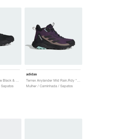
adidas
Terrex Anylander "Core Black & Grey Four"
Terrex Anylander Mid Rain.Rdy "Aurora Plum & Core Black"
 Sapatos
Mulher / Caminhada / Sapatos