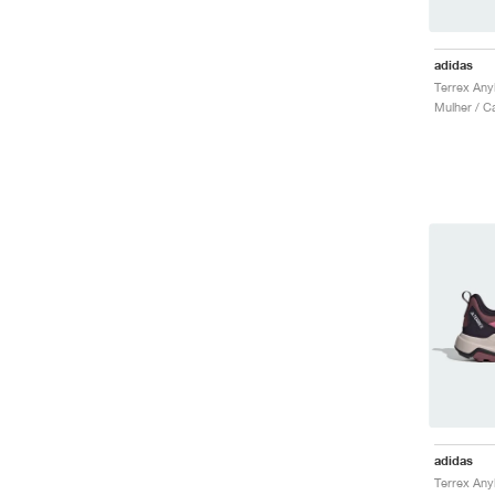
adidas
Mulher / C
adidas