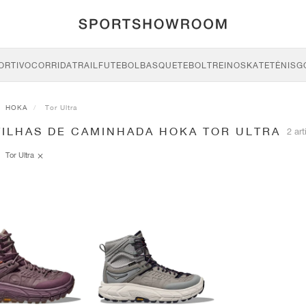
ORTIVO
CORRIDA
TRAIL
FUTEBOL
BASQUETEBOL
TREINO
SKATE
TÉNIS
G
HOKA
Tor Ultra
TILHAS DE CAMINHADA HOKA TOR ULTRA
2 art
Tor Ultra