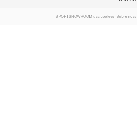
Sobre nós
SPORTSHOWROOM usa cookies. Sobre nos
Contato
Sitemap
Portugal