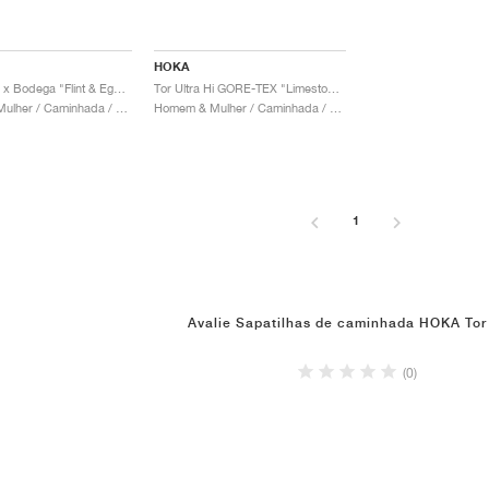
HOKA
Tor Ultra Hi x Bodega "Flint & Eggplant"
Tor Ultra Hi GORE-TEX "Limestone & Shifting Sand"
Homem & Mulher / Caminhada / Sapatos
Homem & Mulher / Caminhada / Sapatos
1
Avalie Sapatilhas de caminhada HOKA Tor 
(0)