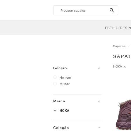
search-
btn
ESTILO DESP
Sapatos
SAPA
HOKA
Gênero
Homem
Mulher
Marca
HOKA
Coleção