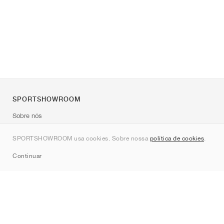
SPORTSHOWROOM
Sobre nós
Contato
SPORTSHOWROOM usa cookies. Sobre nossa
política de cookies
.
Sitemap
Continuar
Marcas
Nike
Jordan
adidas