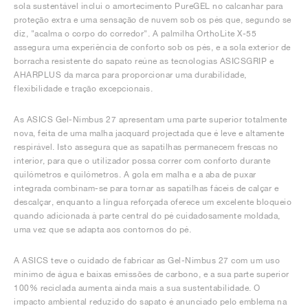
sola sustentável inclui o amortecimento PureGEL no calcanhar para
proteção extra e uma sensação de nuvem sob os pés que, segundo se
diz, "acalma o corpo do corredor". A palmilha OrthoLite X-55
assegura uma experiência de conforto sob os pés, e a sola exterior de
borracha resistente do sapato reúne as tecnologias ASICSGRIP e
AHARPLUS da marca para proporcionar uma durabilidade,
flexibilidade e tração excepcionais.
As ASICS Gel-Nimbus 27 apresentam uma parte superior totalmente
nova, feita de uma malha jacquard projectada que é leve e altamente
respirável. Isto assegura que as sapatilhas permanecem frescas no
interior, para que o utilizador possa correr com conforto durante
quilómetros e quilómetros. A gola em malha e a aba de puxar
integrada combinam-se para tornar as sapatilhas fáceis de calçar e
descalçar, enquanto a língua reforçada oferece um excelente bloqueio
quando adicionada à parte central do pé cuidadosamente moldada,
uma vez que se adapta aos contornos do pé.
A ASICS teve o cuidado de fabricar as Gel-Nimbus 27 com um uso
mínimo de água e baixas emissões de carbono, e a sua parte superior
100% reciclada aumenta ainda mais a sua sustentabilidade. O
impacto ambiental reduzido do sapato é anunciado pelo emblema na