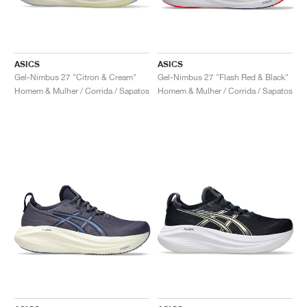
ASICS
ASICS
Gel-Nimbus 27 "Citron & Cream"
Gel-Nimbus 27 "Flash Red & Black"
Homem & Mulher / Corrida / Sapatos
Homem & Mulher / Corrida / Sapatos