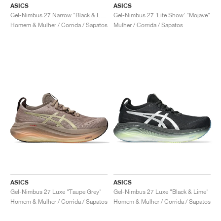
FIELD GENERAL
CRAZE
ADIRACER
MULE
471
GEL-CUMULUS 16
G.T. CUT
FORCE 58
TEKKIRA CUP
508
JORDAN
ASICS
ASICS
Gel-Nimbus 27 Narrow "Black & Lake Grey"
Gel-Nimbus 27 ‘Lite Show’ "Mojave"
Homem & Mulher / Corrida / Sapatos
Mulher / Corrida / Sapatos
KILLSHOT 2
MOTO 2K
ITALIA
LEGACY 312
ALLERDALE
G.T. FUTURE
PS8
ALOHA SUPER
600
TOTAL 90
PHENOMENA
FORUM
JUMPMAN JACK
2000
VERTEBRAE
808
AVA ROVER
1000
HAMBURG
204L
AIR MAX 95
933
MIND
860V2
AIR RIFT
ASICS
ASICS
Gel-Nimbus 27 Luxe "Taupe Grey"
Gel-Nimbus 27 Luxe "Black & Lime"
Homem & Mulher / Corrida / Sapatos
Homem & Mulher / Corrida / Sapatos