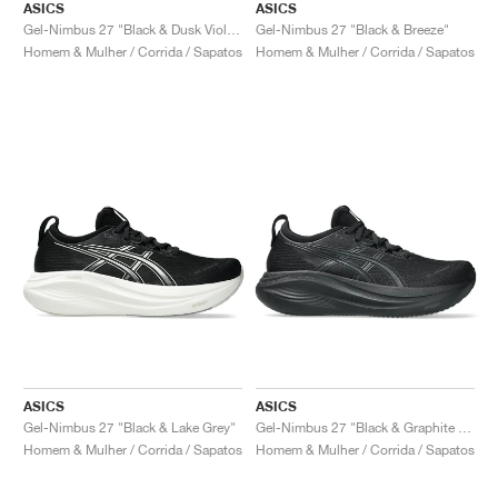
ASICS
ASICS
Gel-Nimbus 27 "Black & Dusk Violet"
Gel-Nimbus 27 "Black & Breeze"
Homem & Mulher / Corrida / Sapatos
Homem & Mulher / Corrida / Sapatos
ASICS
ASICS
Gel-Nimbus 27 "Black & Lake Grey"
Gel-Nimbus 27 "Black & Graphite Grey"
Homem & Mulher / Corrida / Sapatos
Homem & Mulher / Corrida / Sapatos