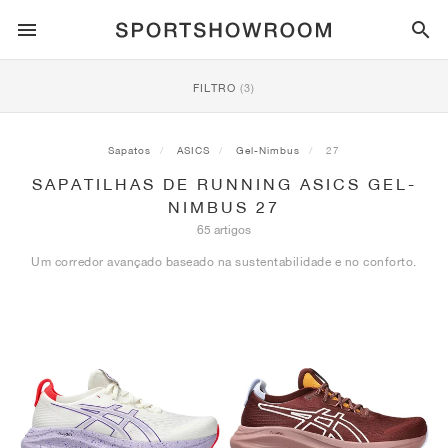
ESTILO DESPORTIVO
FILTRO
(3)
CORRIDA
ALL
NIKE
AIR MAX
ADIDAS
JORDAN
NEW BALANCE
ASICS
PUMA
Sapatos
ASICS
Gel-Nimbus
27
SAPATILHAS DE RUNNING ASICS GEL-
TRAIL
MARCAS
ALL
NIKE
ADIDAS
NEW BALANCE
ASICS
PUMA
MARCAS
ALL
DUNK
ALL
1
ALL
SAMBA
ALL
1
ALL
327
ALL
GEL-KAYANO 14
ALL
SUEDE
NIMBUS 27
65 artigos
FUTEBOL
ALL
NIKE
ADIDAS
NEW BALANCE
ASICS
PUMA
MARCAS
AIR FORCE 1
90
GAZELLE
2
550
GEL-KAYANO 20
SUEDE XL
ALL
ON
ALL
ALPHAFLY
ALL
4DFWD
ALL
FRESH FOAM X 1080
ALL
GEL-NIMBUS
ALL
DEVIATE NITRO™
ALL
ON
Um corredor avançado baseado na sustentabilidade e no conforto.
BASQUETEBOL
ALL
NIKE
ADIDAS
PUMA
NEW BALANCE
BLAZER
95
SUPERSTAR
3
530
GEL-NIMBUS 10.1
PALERMO
CONVERSE
VAPORFLY
SUPERNOVA
FRESH FOAM X 860
GEL-KAYANO
DEVIATE NITRO™ ELITE
HOKA
ALL
ULTRAFLY
ALL
TERREX AGRAVIC
ALL
FRESH FOAM X HIERRO
ALL
GEL-VENTURE
ALL
VOYAGE NITRO
ON
TREINO
ALL
NIKE
JORDAN
ADIDAS
PUMA
NEW BALANCE
CORTEZ
97
HANDBALL SPEZIAL
4
2002R
GEL-NIMBUS 9
SPEEDCAT
VANS
ZOOM FLY
ADISTAR
FRESH FOAM X 880
GEL-CUMULUS
FAST-R NITRO™ ELITE
SAUCONY
ZEGAMA
TERREX SOULSTRIDE
FRESH FOAM X GAROÉ
GEL-TRABUCO
FAST TRAC NITRO
HOKA
ALL
MERCURIAL
ALL
PREDATOR
ALL
FUTURE
ALL
TEKELA
SKATE
ALL
NIKE
ADIDAS
MARCAS
VOMERO 5
PLUS
CAMPUS 00S
5
1906
GEL-NYC
MOSTRO
HOKA
PEGASUS
ULTRABOOST
FRESH FOAM X MORE
GT-2000
MAGMAX NITRO™
MIZUNO
WILDHORSE
TERREX TRACEROCKER
NITREL
GEL-SONOMA
SALOMON
TIEMPO
F50
ULTRA
FURON
ALL
KOBE
ALL
LUKA
ALL
ANTHONY EDWARDS
ALL
LAMELO
ALL
KAWHI