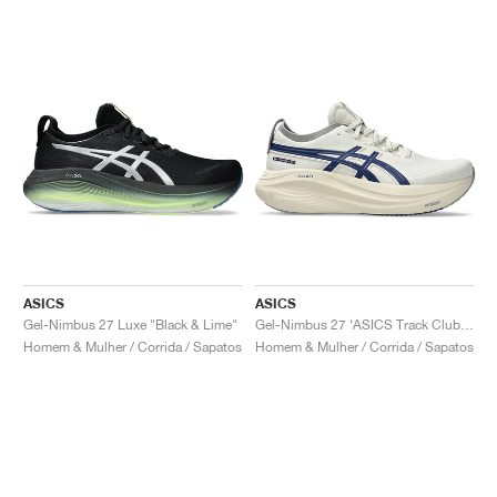
ASICS
ASICS
Gel-Nimbus 27 Luxe "Black & Lime"
Gel-Nimbus 27 ‘ASICS Track Club’ "Birch & Indigo Blue"
Homem & Mulher / Corrida / Sapatos
Homem & Mulher / Corrida / Sapatos