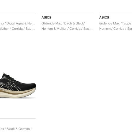
ASICS
ASICS
Glideride Max "Digital Aqua & New Leaf"
Glideride Max "Birch & Black"
Homem & Mulher / Corrida / Sapatos
Homem & Mulher / Corrida / Sapatos
Homem / Corrida / Sa
Max "Black & Oatmeal"