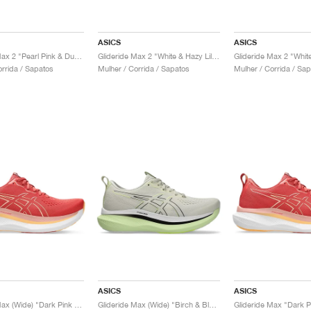
ASICS
ASICS
Glideride Max 2 "Pearl Pink & Dusty Red"
Glideride Max 2 "White & Hazy Lilac"
orrida / Sapatos
Mulher / Corrida / Sapatos
Mulher / Corrida / Sa
ASICS
ASICS
Glideride Max (Wide) "Dark Pink Clay & Orange Glow"
Glideride Max (Wide) "Birch & Black"