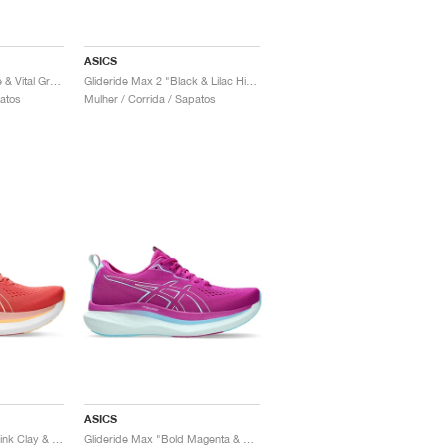
ASICS
Glideride Max 2 "White & Vital Green"
Glideride Max 2 "Black & Lilac Hint"
patos
Mulher / Corrida / Sapatos
ASICS
Glideride Max "Dark Pink Clay & Orange Glow"
Glideride Max "Bold Magenta & Soothing Sea"