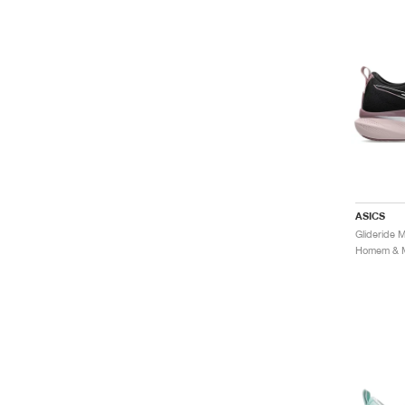
ASICS
Glideride 