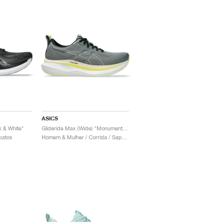
ASICS
k & White"
Glideride Max (Wide) "Monument Blue & Vanilla"
patos
Homem & Mulher / Corrida / Sapatos