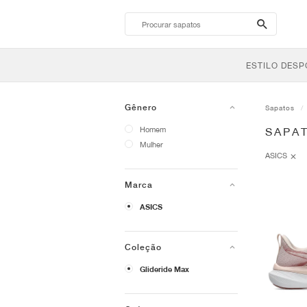
search-
btn
ESTILO DESP
Gênero
Sapatos
Homem
SAPAT
Mulher
ASICS
Marca
ASICS
Coleção
Glideride Max