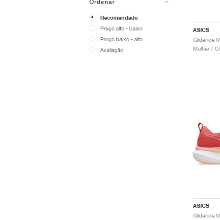
Ordenar
Recomendado
Preço alto - baixo
ASICS
Preço baixo - alto
Mulher / C
Avaliação
ASICS