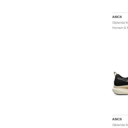
ASICS
ASICS
Glideride 