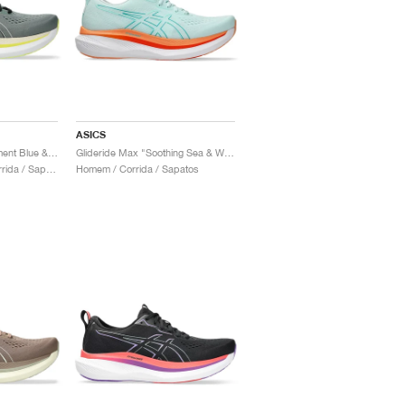
ASICS
Glideride Max "Monument Blue & Vanilla"
Glideride Max "Soothing Sea & Wave Teal"
Homem & Mulher / Corrida / Sapatos
Homem / Corrida / Sapatos