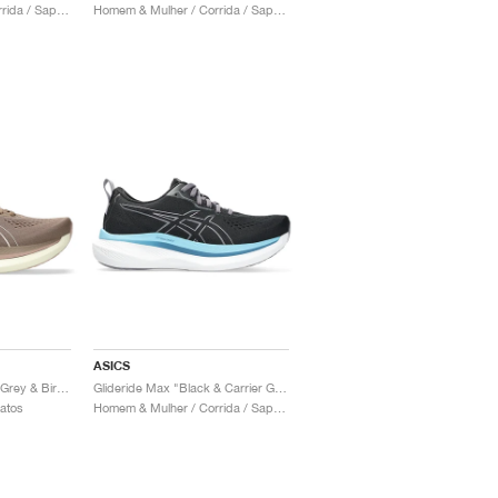
Homem & Mulher / Corrida / Sapatos
Homem & Mulher / Corrida / Sapatos
ASICS
Glideride Max "Taupe Grey & Birch"
Glideride Max "Black & Carrier Grey"
patos
Homem & Mulher / Corrida / Sapatos