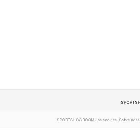
SPORTS
Sobre nós
SPORTSHOWROOM usa cookies. Sobre nos
Contato
Sitemap