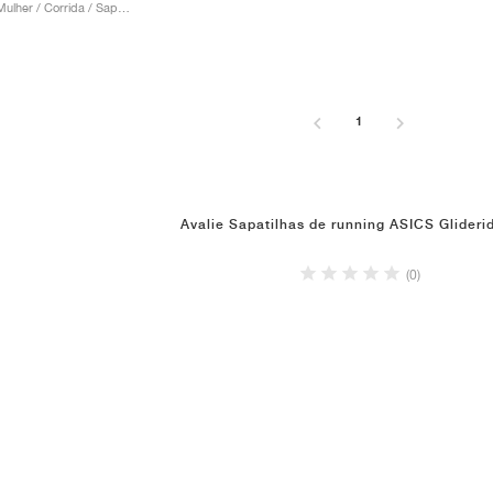
Homem & Mulher / Corrida / Sapatos
1
Avalie Sapatilhas de running ASICS Glider
(0)