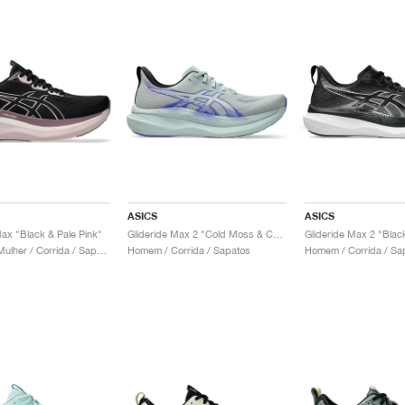
ASICS
ASICS
Max "Black & Pale Pink"
Glideride Max 2 "Cold Moss & Cobalt Burst"
Glideride Max 2 "Blac
Homem & Mulher / Corrida / Sapatos
Homem / Corrida / Sapatos
Homem / Corrida / Sa