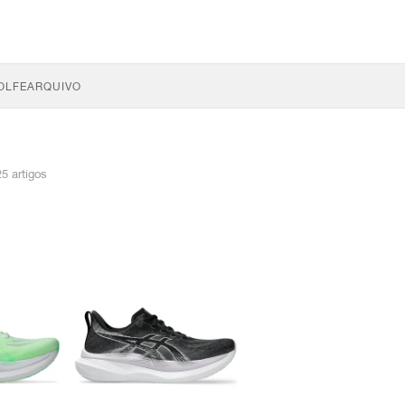
OLFE
ARQUIVO
25 artigos