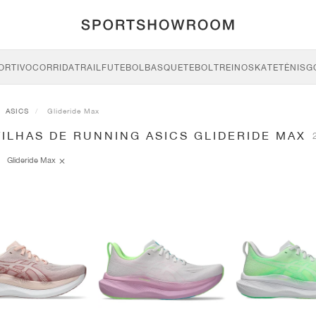
ORTIVO
CORRIDA
TRAIL
FUTEBOL
BASQUETEBOL
TREINO
SKATE
TÉNIS
G
ASICS
Glideride Max
ILHAS DE RUNNING ASICS GLIDERIDE MAX
Glideride Max