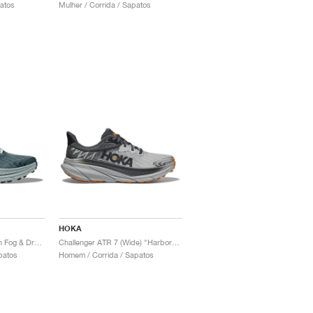
patos
Mulher / Corrida / Sapatos
HOKA
Challenger 7 "Mountain Fog & Druzy"
Challenger ATR 7 (Wide) "Harbor Mist & Castlerock"
patos
Homem / Corrida / Sapatos