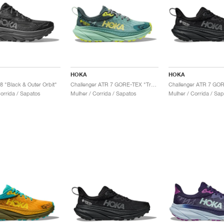
HOKA
HOKA
8 "Black & Outer Orbit"
Challenger ATR 7 GORE-TEX "Trellis & Balsam Green"
rrida / Sapatos
Mulher / Corrida / Sapatos
Mulher / Corrida / Sa