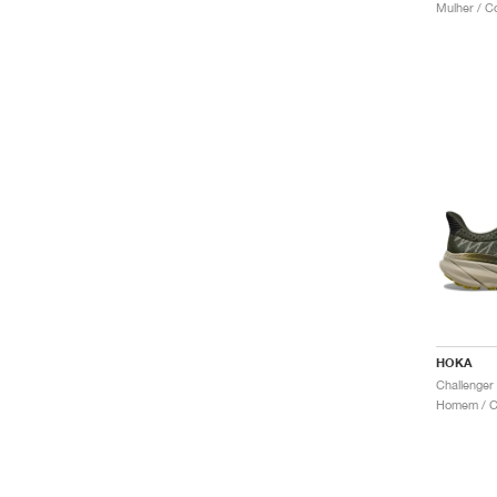
Mulher / C
HOKA
Homem / Co