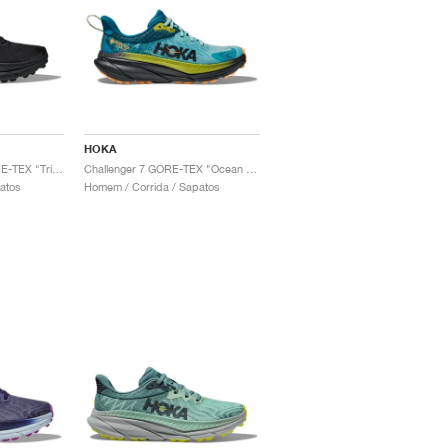
HOKA
Challenger ATR 7 GORE-TEX "Triple Black"
Challenger 7 GORE-TEX "Ocean Mist & Deep Lagoon"
patos
Homem / Corrida / Sapatos