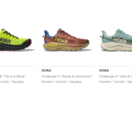
HOKA
HOKA
8 "Citrus & Black"
Challenger 8 "Maple & Cardamom"
Challenger 8 "Jade & Tr
rrida / Sapatos
Homem / Corrida / Sapatos
Homem / Corrida / Sa