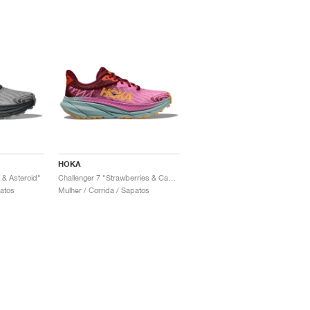
HOKA
 & Asteroid"
Challenger 7 "Strawberries & Cabernet"
patos
Mulher / Corrida / Sapatos