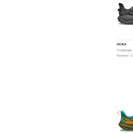
HOKA
Challenger 
Homem / Co