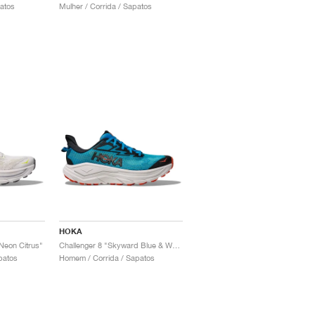
patos
Mulher / Corrida / Sapatos
HOKA
Neon Citrus"
Challenger 8 "Skyward Blue & White"
patos
Homem / Corrida / Sapatos