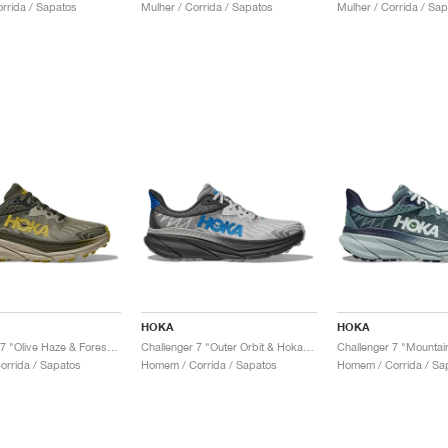
orrida / Sapatos
Mulher / Corrida / Sapatos
Mulher / Corrida / Sa
HOKA
HOKA
Challenger 7 "Olive Haze & Forest Cover"
Challenger 7 "Outer Orbit & Hoka Blue"
rrida / Sapatos
Homem / Corrida / Sapatos
Homem / Corrida / Sa