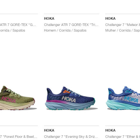
HOKA
HOKA
Challenger ATR 7 GORE-TEX "Golden Yellow & Avocado"
Challenger ATR 7 GORE-TEX "Triple Black"
Challenger 7 "Meteor 
rrida / Sapatos
Homem / Corrida / Sapatos
Mulher / Corrida / Sa
HOKA
HOKA
Challenger 7 "Forest Floor & Beet Root"
Challenger 7 "Evening Sky & Drizzle"
Challenger 7 "Ether 