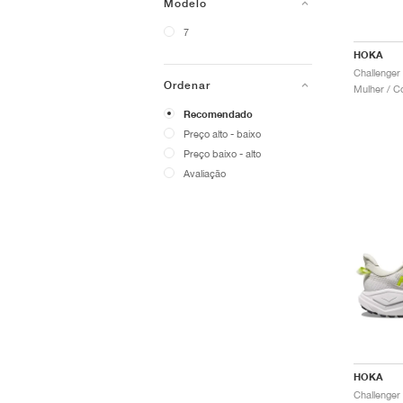
Modelo
7
HOKA
Ordenar
Mulher / C
Recomendado
Preço alto - baixo
Preço baixo - alto
Avaliação
HOKA
Challenger