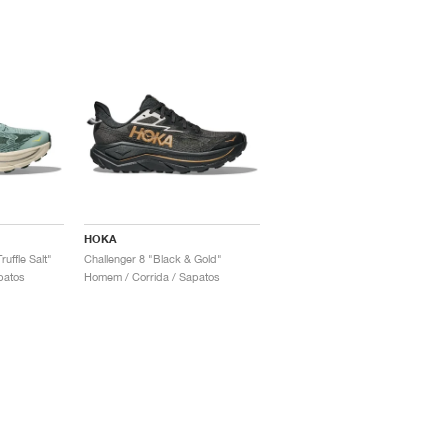
HOKA
uffle Salt"
Challenger 8 "Black & Gold"
patos
Homem / Corrida / Sapatos