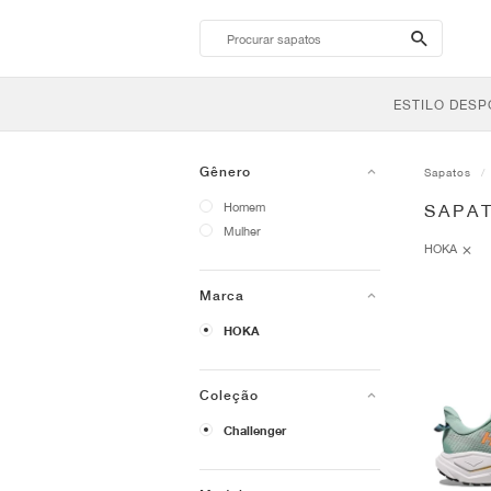
search-
btn
ESTILO DESP
Gênero
Sapatos
Homem
SAPA
Mulher
HOKA
Marca
HOKA
Coleção
Challenger