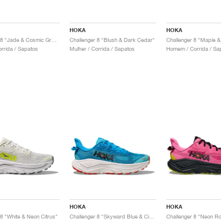
HOKA
HOKA
Challenger 8 "Jade & Cosmic Grey"
Challenger 8 "Blush & Dark Cedar"
Challenger 8 "Maple
orrida / Sapatos
Mulher / Corrida / Sapatos
Homem / Corrida / Sa
HOKA
HOKA
 8 "White & Neon Citrus"
Challenger 8 "Skyward Blue & Cielo Blue"
Challenger 8 "Neon R