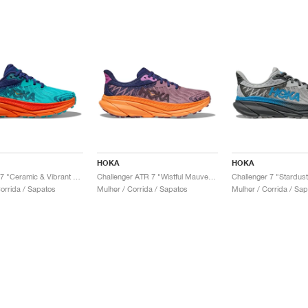
HOKA
HOKA
Challenger 7 "Ceramic & Vibrant Orange"
Challenger ATR 7 "Wistful Mauve & Cyclamen"
Challenger 7 "Stardust
rrida / Sapatos
Mulher / Corrida / Sapatos
Mulher / Corrida / Sa