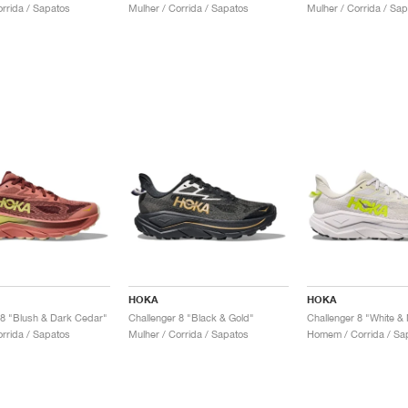
orrida / Sapatos
Mulher / Corrida / Sapatos
Mulher / Corrida / Sa
HOKA
HOKA
 8 "Blush & Dark Cedar"
Challenger 8 "Black & Gold"
Challenger 8 "White & 
orrida / Sapatos
Mulher / Corrida / Sapatos
Homem / Corrida / Sa