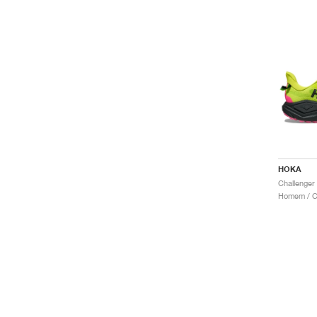
HOKA
Challenger 
Homem / Co