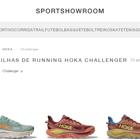
ORTIVO
CORRIDA
TRAIL
FUTEBOL
BASQUETEBOL
TREINO
SKATE
TÉNIS
G
HOKA
Challenger
TILHAS DE RUNNING HOKA CHALLENGER
73 ar
Challenger