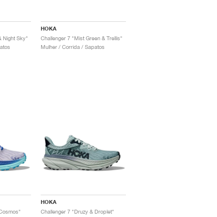
HOKA
& Night Sky"
Challenger 7 "Mist Green & Trellis"
patos
Mulher / Corrida / Sapatos
HOKA
& Cosmos"
Challenger 7 "Druzy & Droplet"