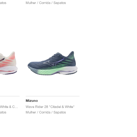
patos
Mulher / Corrida / Sapatos
Mizuno
Wave Rider 28 "Snow White & Camellia Rose"
Wave Rider 28 "Citadel & White"
patos
Mulher / Corrida / Sapatos