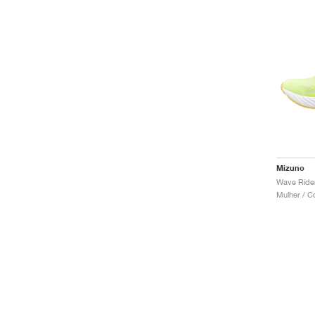
Mizuno
Wave Rider
Mulher / C