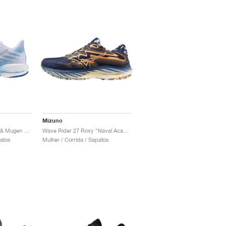
Mizuno
Wave Rider 28 "White & Mugen Blue"
Wave Rider 27 Roxy "Naval Academy & Peach Fuzz"
patos
Mulher / Corrida / Sapatos