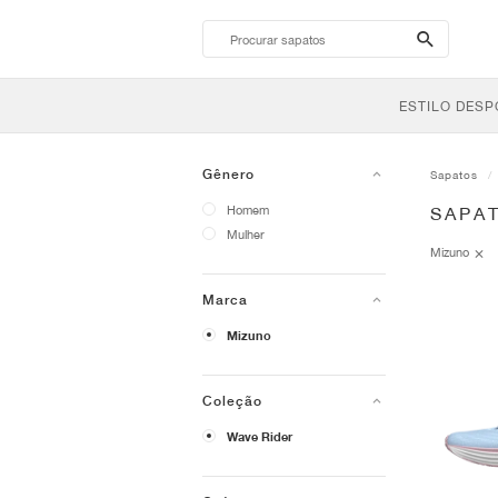
search-
btn
ESTILO DESP
Gênero
Sapatos
Homem
SAPA
Mulher
Mizuno
Marca
Mizuno
Coleção
Wave Rider