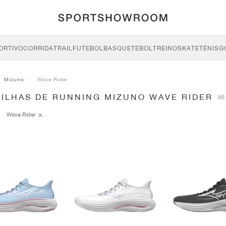
ORTIVO
CORRIDA
TRAIL
FUTEBOL
BASQUETEBOL
TREINO
SKATE
TÉNIS
G
Mizuno
Wave Rider
TILHAS DE RUNNING MIZUNO WAVE RIDER
46
Wave Rider