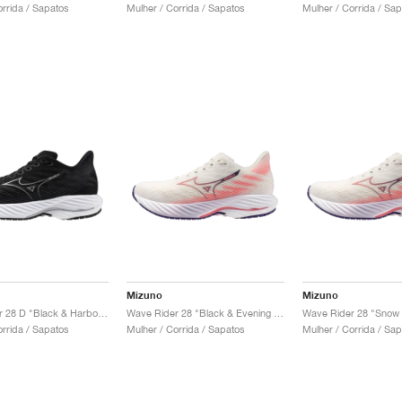
orrida / Sapatos
Mulher / Corrida / Sapatos
Mulher / Corrida / Sa
Mizuno
Mizuno
Wave Rider 28 D "Black & Harbor Mist"
Wave Rider 28 "Black & Evening Primrose"
orrida / Sapatos
Mulher / Corrida / Sapatos
Mulher / Corrida / Sa