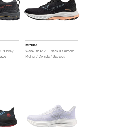
Mizuno
Wave Rider GORE-TEX "Ebony & Dubarry"
Wave Rider 26 "Black & Salmon"
patos
Mulher / Corrida / Sapatos