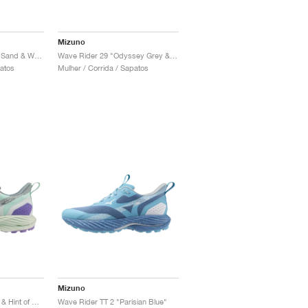
Mizuno
Wave Rider 29 "Black Sand & White"
Wave Rider 29 "Odyssey Grey & Iris Bloom"
patos
Mulher / Corrida / Sapatos
Mizuno
Wave Rider TT 2 "Bay & Hint of Mint"
Wave Rider TT 2 "Parisian Blue"