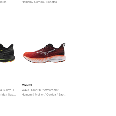
patos
Homem / Corrida / Sapatos
Mizuno
Wave Rider 28 "Black & Sunny Lime"
Wave Rider 28 "Amsterdam"
Homem & Mulher / Corrida / Sapatos
Homem & Mulher / Corrida / Sapatos