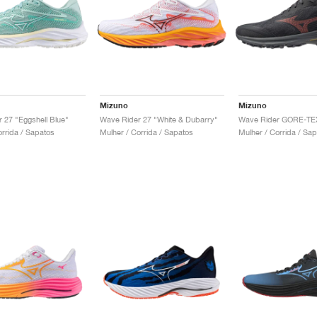
Mizuno
Mizuno
 27 "Eggshell Blue"
Wave Rider 27 "White & Dubarry"
orrida / Sapatos
Mulher / Corrida / Sapatos
Mulher / Corrida / Sa