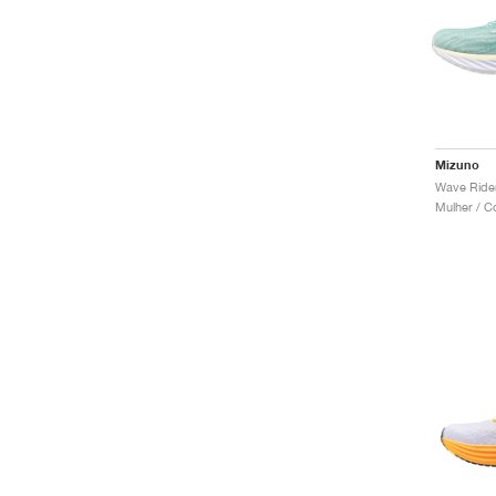
Mizuno
Wave Rider
Mulher / C