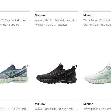
Mizuno
Mizuno
Wave Rider 29 "Nantucket Breeze & Orchid Petal"
Wave Rider 29 "White & Icelandic Blue"
orrida / Sapatos
Mulher / Corrida / Sapatos
Mulher / Corrida / Sa
Mizuno
Mizuno
Wave Rider GORE-TEX 2 "Citadel & Vintage Indigo"
Wave Rider GORE-TEX 2 "Iron Gate & Gold"