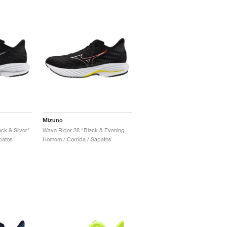
Mizuno
ck & Silver"
Wave Rider 28 "Black & Evening Primrose"
patos
Homem / Corrida / Sapatos