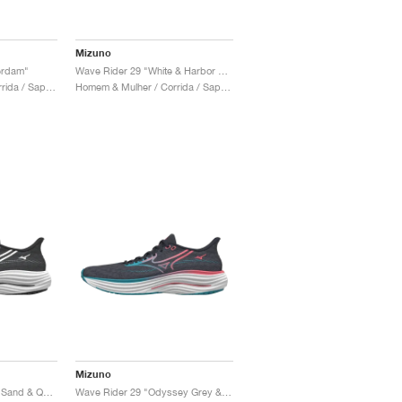
Mizuno
erdam"
Wave Rider 29 "White & Harbor Mist"
Homem & Mulher / Corrida / Sapatos
Homem & Mulher / Corrida / Sapatos
Mizuno
Wave Rider 29 "Black Sand & Quiet Shade"
Wave Rider 29 "Odyssey Grey & Capri Breeze"