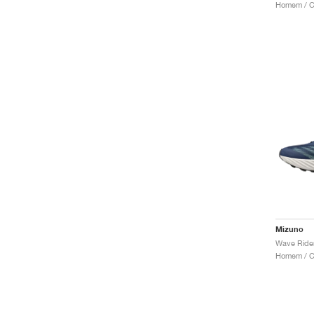
Homem / Co
Mizuno
Homem / Co