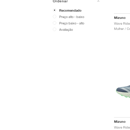
Ordenar
Recomendado
Preço alto - baixo
Mizuno
Preço baixo - alto
Mulher / C
Avaliação
Mizuno