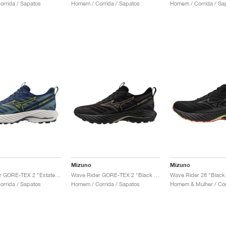
rrida / Sapatos
Homem / Corrida / Sapatos
Homem / Corrida / Sa
Mizuno
Mizuno
Wave Rider GORE-TEX 2 "Estate Blue & Quince"
Wave Rider GORE-TEX 2 "Black & Gloden Halo"
rrida / Sapatos
Homem / Corrida / Sapatos