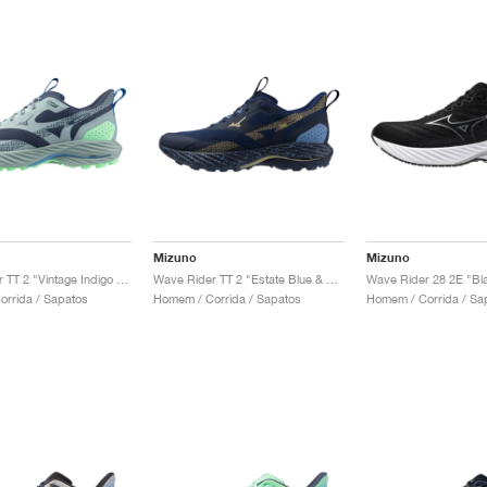
Mizuno
Mizuno
Wave Rider TT 2 "Vintage Indigo & Ether"
Wave Rider TT 2 "Estate Blue & Gloden Halo"
Wave Rider 28 2E "Bla
rrida / Sapatos
Homem / Corrida / Sapatos
Homem / Corrida / Sa