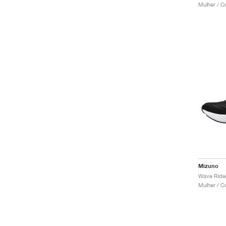
Mulher / C
Mizuno
Mulher / C