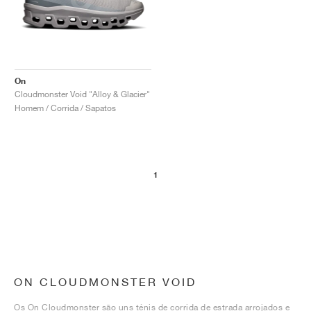
On
Cloudmonster Void "Alloy & Glacier"
Homem / Corrida / Sapatos
1
ON CLOUDMONSTER VOID
Os On Cloudmonster são uns ténis de corrida de estrada arrojados e