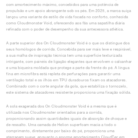
com amortecimento máximo, concebidos para uma potência de
propulsão e um apoio abrangente sob os pés. Em 2025, a marca suíça
lançou uma variante de estilo de vida focada no conforto, conhecida
como Cloudmonster Void, oferecendo aos fãs uma sapatilha diária
refinada com o poder de desempenho da sua antecessora atlética.
A parte superior dos On Cloudmonster Void é o que os distingue dos
seus homólogos de corrida. Concebida para ser mais leve e respirável,
a sua malha de inspiração técnica tem uma superfície texturizada
intrigante, com painéis de ligação elegantes que envolvem o calcanhar
e uma biqueira moldada que protege a parte da frente do pé. A língua
fina em microfibra está repleta de perfurações para garantir uma
ventilação total e os ilhós em TPU duradouros fixam os atacadores.
Combinado com o corte angular da gola, que estabiliza o tornozelo,
este sistema de atacadores resistente proporciona uma fixação sólida.
A sola exagerada dos On Cloudmonster Void é a mesma que é
utilizada nos Cloudmonster orientados para a corrida,
proporcionando assim quantidades iguais de absorção de choque e
de ressalto. Uma camada de Helion superfoam macia a todo o
comprimento, diretamente por baixo do pé, proporciona uma
aterragem suave, enquanto o enorme amortecimento CloudTec em