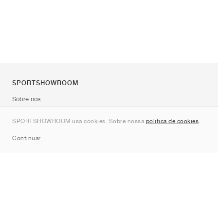
SPORTSHOWROOM
Sobre nós
Contato
SPORTSHOWROOM usa cookies. Sobre nossa
política de cookies
.
Sitemap
Continuar
Marcas
Nike
Jordan
adidas
New Balance