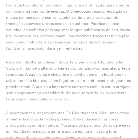
forma de favo de mel, por baixo, impulsiona o utilizador para a frente
com bastante retorno de energia. O Speedboard, marca registada da
marca, permanece no centro, estabilizando o pé e assegurando
transições suaves e uma passada sem esforço. Padrões de piso
variados, concebidos para suportar longos quilómetros de corrida em
pavimentos duros, proporcionam uma excelente tração tanto em piso
seco como molhado, e as generosas ranhuras da sola exterior
facilitam a manobrabilidade sem restrições.
Para além de alterar o design da parte superior dos Cloudmonster
Void, a On também alterou o seu estilo, tornando-os mais elegantes e
refinados. A sua marca é elegante e discreta, com mini logótipos no
calcanhar e na biqueira, e um logótipo maior subtilmente integrado na
parede lateral. A sua sola imponente contrasta com um estilo arrojado,
sem comprometer a versatilidade do Void, tornando-o um excelente
ténis casual para qualquer ocasião.
A acompanhar o lançamento dos On Cloudmonster Void, uma versão
atraente da marca de moda japonesa atmos. Baseada nas cores
produzidas durante a tradição Yozakura do país, quando as cerejeiras
em flor são iluminadas à noite, a sua paleta tonal mistura tons
profundos de azul-marinho com elegantes toques de rosa pastel,