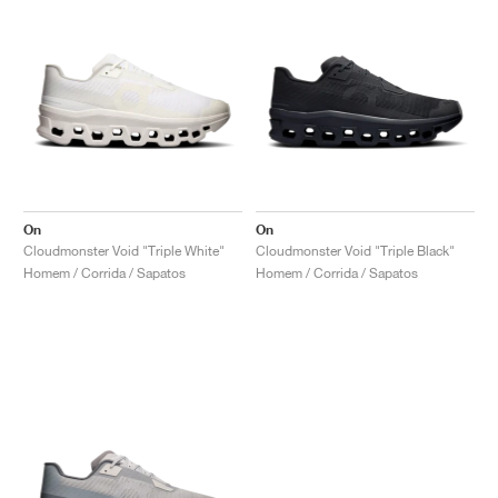
On
On
Cloudmonster Void "Triple White"
Cloudmonster Void "Triple Black"
Homem / Corrida / Sapatos
Homem / Corrida / Sapatos