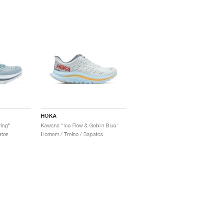
HOKA
ing"
Kawana "Ice Flow & Goblin Blue"
atos
Homem / Treino / Sapatos