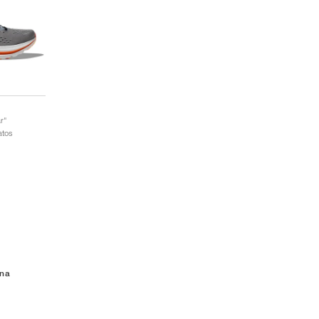
r"
atos
ana