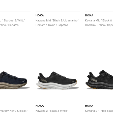
HOKA
HOKA
 "Stardust & White"
Kawana Mid "Black & Ultramarine"
Kawana Mid "Black &
eino / Sapatos
Homem / Treino / Sapatos
Homem / Treino / Sap
HOKA
HOKA
Varsity Navy & Black"
Kawana 2 "Black & White"
Kawana 2 "Triple Blac