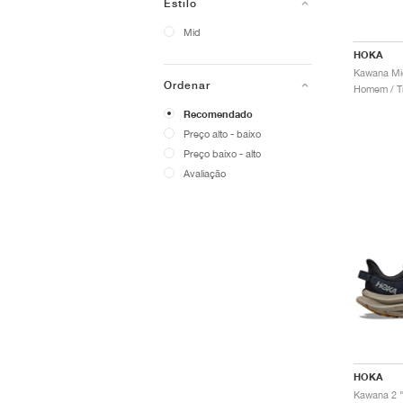
Estilo
Mid
HOKA
Kawana Mid
Ordenar
Homem / Tr
Recomendado
Preço alto - baixo
Preço baixo - alto
Avaliação
HOKA
Kawana 2 "