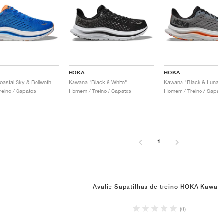
HOKA
HOKA
Kawana "Coastal Sky & Bellwether Blue"
Kawana "Black & White"
Kawana "Black & Luna
eino / Sapatos
Homem / Treino / Sapatos
Homem / Treino / Sap
1
Avalie Sapatilhas de treino HOKA Kaw
(0)