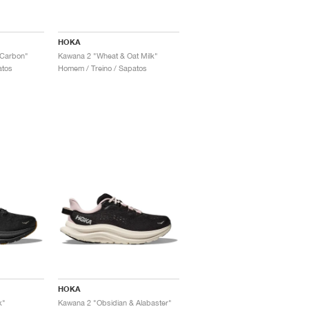
HOKA
 Carbon"
Kawana 2 "Wheat & Oat Milk"
atos
Homem / Treino / Sapatos
HOKA
k"
Kawana 2 "Obsidian & Alabaster"