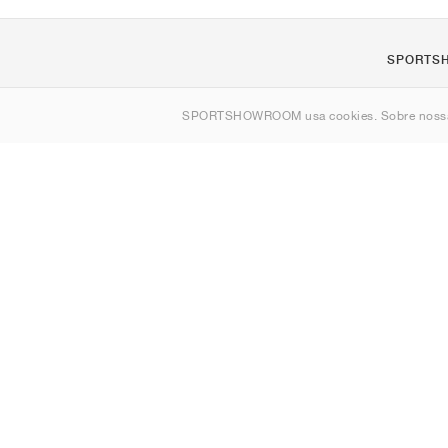
SPORTS
Sobre nós
SPORTSHOWROOM usa cookies. Sobre nos
Contato
Sitemap