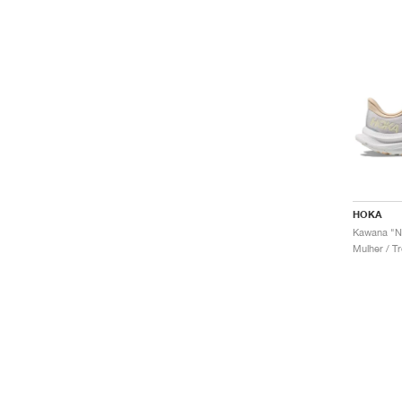
HOKA
Kawana "Ni
Mulher / Tr