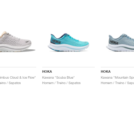
HOKA
HOKA
mbus Cloud & Ice Flow"
Kawana "Scuba Blue"
Kawana "Mountain Spr
eino / Sapatos
Homem / Treino / Sapatos
Homem / Treino / Sap