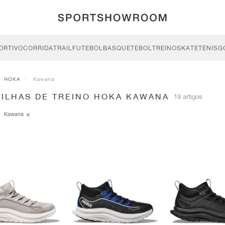
ORTIVO
CORRIDA
TRAIL
FUTEBOL
BASQUETEBOL
TREINO
SKATE
TÉNIS
G
HOKA
Kawana
TILHAS DE TREINO HOKA KAWANA
19 artigos
Kawana