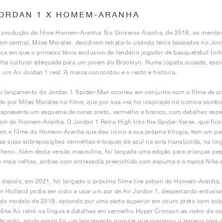
JORDAN 1 X HOMEM-ARANHA
a produção do filme Homem-Aranha: No Universo Aranha, de 2018, os membro
m central, Miles Morales, decidiram retratá-lo usando ténis baseados no Jor
a em que o primeiro tênis exclusivo do lendário jogador de basquetebol tin
ha cultural adequada para um jovem do Brooklyn. Numa jogada ousada, escre
 um Air Jordan 1 real. A marca concordou e o resto é história.
ro lançamento do Jordan 1 Spider-Man ocorreu em conjunto com o filme de 
do por Miles Morales no filme, que por sua vez foi inspirado na icónica comb
 apresenta um esquema de cores preto, vermelho e branco, com detalhes espec
m do Homem-Aranha. O Jordan 1 Retro High Into the Spider-Verse, que fico
om o filme do Homem-Aranha que deu início à sua própria trilogia, tem um p
as suas sobreposições vermelhas e toques de azul na sola translúcida, na língu
herói. Além desta versão masculina, foi lançada uma edição para crianças pe
mais velhas, ambas com entressola preenchida com espuma e a marca Nike em
 depois, em 2021, foi lançado o próximo filme live action do Homem-Aranha. 
m Holland podia ser visto a usar um par de Air Jordan 1, despertando entusia
 do modelo de 2018, optando por uma parte superior em couro preto com sob
Nike Air retrô na língua e detalhes em vermelho Hyper Crimson ao redor do co
de ação, ainda assim foi um lançamento popular que preparou o terreno para