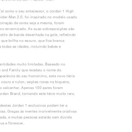
 Tal como o seu antecessor, o Jordan 1 High
ider-Man 2.0, foi inspirado no modelo usado
mbinação de cores seja a mesma, foram
ouro envernizado. As suas sobreposições são
tilo de banda desenhada na gola, refletindo
que brilha no escuro, que fica branca
 todas as idades, incluindo bebés e
ntidades muito limitadas. Baseado no
nds and Family que recebeu o nome do
 aparência do seu homónimo, este novo tênis
couro e nylon, seções roxas na biqueira,
 no calcanhar. Apenas 100 pares foram
ordan Brand, tornando este tênis muito raro.
destes Jordan 1 exclusivos podem ter a
as. Graças às mentes incrivelmente criativas
rada, e muitas pessoas estarão sem dúvida
a a florescer.