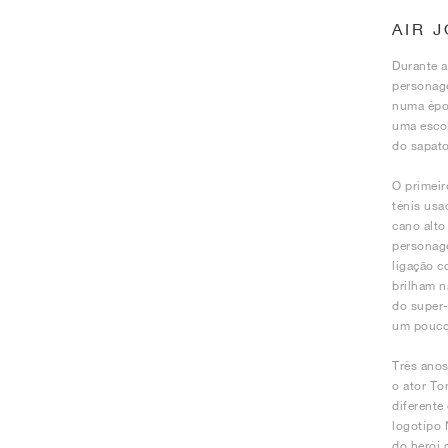
AIR 
Durante 
personage
numa époc
uma escol
do sapato
O primei
ténis usa
cano alto
personage
ligação c
brilham n
do super-
um pouco 
Três anos
o ator To
diferente
logotipo 
do herói 