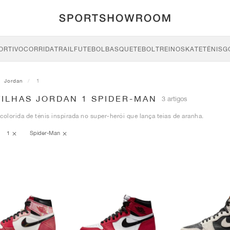
ORTIVO
CORRIDA
TRAIL
FUTEBOL
BASQUETEBOL
TREINO
SKATE
TÉNIS
G
Jordan
1
TILHAS JORDAN 1 SPIDER-MAN
3 artigos
colorida de ténis inspirada no super-herói que lança teias de aranha.
1
Spider-Man