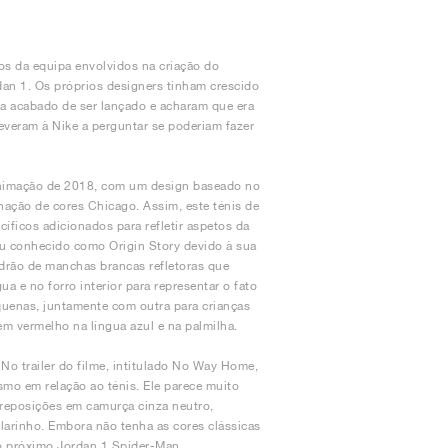
s da equipa envolvidos na criação do
dan 1. Os próprios designers tinham crescido
ha acabado de ser lançado e acharam que era
veram à Nike a perguntar se poderiam fazer
animação de 2018, com um design baseado no
inação de cores Chicago. Assim, este ténis de
íficos adicionados para refletir aspetos da
u conhecido como Origin Story devido à sua
adrão de manchas brancas refletoras que
a e no forro interior para representar o fato
quenas, juntamente com outra para crianças
 vermelho na língua azul e na palmilha.
No trailer do filme, intitulado No Way Home,
smo em relação ao ténis. Ele parece muito
reposições em camurça cinza neutro,
larinho. Embora não tenha as cores clássicas
 o próximo Jordan 1 Spider-Man.