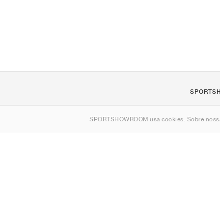
SPORTS
Sobre nós
SPORTSHOWROOM usa cookies. Sobre nos
Contato
Sitemap