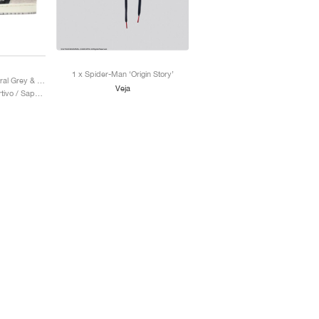
1 x Spider-Man ‘Origin Story’
1 Retro High OG "Neutral Grey & Hyper Crimson"
Veja
Homem / Estilo desportivo / Sapatos