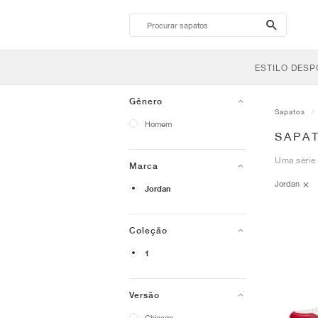
search-
btn
ESTILO DESP
Gênero
Sapatos
Homem
SAPA
Uma série 
Marca
Jordan
Jordan
Coleção
1
Versão
Chicago