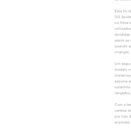
Este foi 
OG Spider
no filme 
utilizado
divididas
assim as 
quando as
crianças.
Um segun
modelo ma
misterios
assume as
colarinho
lançados,
Com a ter
certeza d
por trás 
ansiosas 