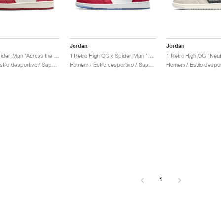
Jordan
Jordan
1 High x Spider-Man ‘Across the Spider-Verse’ "Next Chapter"
1 Retro High OG x Spider-Man "Origin Story"
Homem / Estilo desportivo / Sapatos
Homem / Estilo desportivo / Sapatos
1