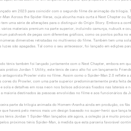
lançado em 2023 para coincidir com o segundo filme de animação da trilogia.
-Man Across the Spider-Verse, cuja alcunha mais curta é Next Chapter ou Sp
e tem uma série de alterações para o distinguir do Origin Story. Embora a co
s vários materiais premium na parte superior, incluindo camurça, nubuck e c
 num patchwork de peças com diferentes gráficos, como os pontos polka no es
inúmeras dimensões retratadas no multiverso do filme. Também tem uma sola 
 luzes são apagadas. Tal como o seu antecessor, foi lançado em edições para
do ténis também foi lançado juntamente com o Next Chapter, embora em qua
is prático Jordan 1 Utility, este ténis de cano alto foi um lançamento Frie
o antagonista Prowler visto no filme. Assim como o Spider-Man 2.0 reflete a
 cores do Prowler, com uma parte superior predominantemente preta feita de 
 e sola e detalhes em rosa neon nos bolsos adicionais fixados nas laterais e
 a maioria destinados às pessoas envolvidas no filme e aos funcionários da J
ceira parte da trilogia animada do Homem-Aranha ainda em produção, os fãs 
e que haverá pelo menos mais um design baseado no super-herói que lança tei
dos ténis Jordan 1 Spider-Man lançados até agora, a coleção já é muito procu
pelos próximos ténis Spider-Man, à medida que esta parceria favorável continu