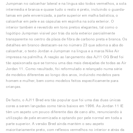
Jumpman no calcanhar lateral e na língua são todos vermelhos, a sola
intermédia é branca e quase tudo o resto é preto, incluindo o guarda-
lamas em pele envernizada, a parte superior em malha balística, o
calcanhar em pele e as cápsulas em espinha na sola exterior. O
interior também é revestido em tons pretos elegantes, tal como o
logótipo Jumpman visível por trás da sola exterior parcialmente
transparente no centro da placa de fibra de carbono preta e branca. Os
detalhes em branco destacam-se no número 23 que adorna a aba do
calcanhar, o texto Jordan e Jumpman na língua e a marca Nike Air
impressa na palmilha. A reação ao lançamento das AJ11 OG Bred foi
tão apaixonada que se tornou uma das mais desejadas de todas as Air
Jordan 11. Como resultado, foi reformulado e relançado numa série
de modelos diferentes ao longo dos anos, incluindo modelos para
homem e mulher, bem como modelos feitos especificamente para
crianças.
De facto, o AJ11 Bred era tão popular que foi uma das duas únicas
cores a serem lançadas como ténis baixos em 1996. As Jordan 11 IE
têm um aspeto um pouco diferente das de cano alto, renunciando à
utilização de pele envernizada e optando por pele normal em toda a
parte superior. A versão Bred ainda mantém o seu aspeto
maioritariamente preto, com reflexos vermelhos no interior e atrás da