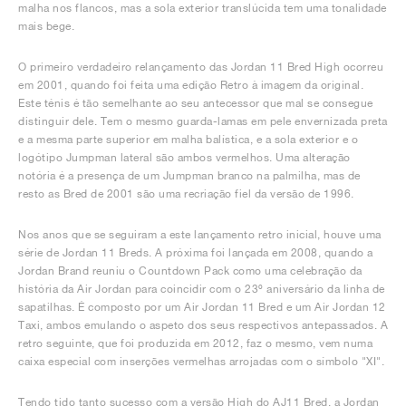
malha nos flancos, mas a sola exterior translúcida tem uma tonalidade
mais bege.
O primeiro verdadeiro relançamento das Jordan 11 Bred High ocorreu
em 2001, quando foi feita uma edição Retro à imagem da original.
Este ténis é tão semelhante ao seu antecessor que mal se consegue
distinguir dele. Tem o mesmo guarda-lamas em pele envernizada preta
e a mesma parte superior em malha balística, e a sola exterior e o
logótipo Jumpman lateral são ambos vermelhos. Uma alteração
notória é a presença de um Jumpman branco na palmilha, mas de
resto as Bred de 2001 são uma recriação fiel da versão de 1996.
Nos anos que se seguiram a este lançamento retro inicial, houve uma
série de Jordan 11 Breds. A próxima foi lançada em 2008, quando a
Jordan Brand reuniu o Countdown Pack como uma celebração da
história da Air Jordan para coincidir com o 23º aniversário da linha de
sapatilhas. É composto por um Air Jordan 11 Bred e um Air Jordan 12
Taxi, ambos emulando o aspeto dos seus respectivos antepassados. A
retro seguinte, que foi produzida em 2012, faz o mesmo, vem numa
caixa especial com inserções vermelhas arrojadas com o símbolo "XI".
Tendo tido tanto sucesso com a versão High do AJ11 Bred, a Jordan