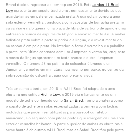
Brand decidiu regressar ao low-top em 2015. Este
Jordan 11 Bred
Low
apresenta um aspeto tradicional, nomeadamente devido ao seu
guarda-lamas em pele envernizada preta. A sua sola incorpora uma
sola exterior vermelha translúcida com cápsulas de borracha preta no
calcanhar e na biqueira, uma placa de fibra de carbono de apoio e uma
entressola branca de espuma de Phylon e amortecimento Air. A malha
balística preta cobre a parte superior e a língua, e o revestimento do
calcanhar é em pele preta. No interior, o forro é vermelho e a palmilha
é preta, esta última adornada com um Jumpman a vermelho, enquanto
a marca da língua apresenta um texto branco e outro Jumpman
vermelho. O número 23 na patilha do calcanhar é branco e um
Jumpman vermelho em miniatura fica mesmo por baixo, no centro da
sobreposição do calcanhar, para completar o visual.
Três anos mais tarde, em 2018, o AJ11 Bred foi adaptado a uma
chuteira nos estilos
High
e
Low
, e 2019 viu o lançamento de um
modelo de golfe conhecido como
Safari Bred
. Tanto a chuteira como
o sapato de golfe têm solas especializadas, a primeira com tachas
moldadas que podem ser utilizadas para basebol ou futebol
americano, e o segundo com pitões pretos que emergem de uma sola
exterior vermelha brilhante. A parte superior de ambas as chuteiras é
semelhante à de outros AJ11 Bred, mas as Safari Bred têm pele preta