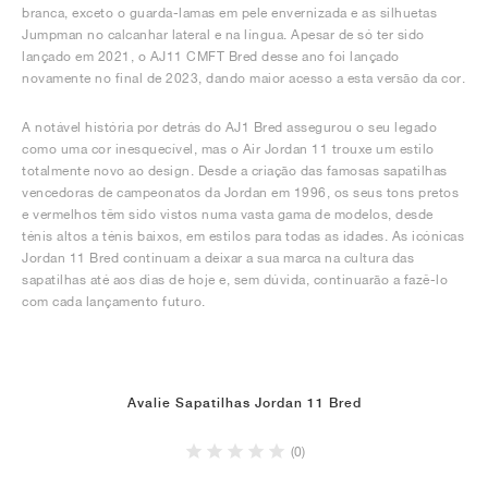
branca, exceto o guarda-lamas em pele envernizada e as silhuetas
Jumpman no calcanhar lateral e na língua. Apesar de só ter sido
lançado em 2021, o AJ11 CMFT Bred desse ano foi lançado
novamente no final de 2023, dando maior acesso a esta versão da cor.
A notável história por detrás do AJ1 Bred assegurou o seu legado
como uma cor inesquecível, mas o Air Jordan 11 trouxe um estilo
totalmente novo ao design. Desde a criação das famosas sapatilhas
vencedoras de campeonatos da Jordan em 1996, os seus tons pretos
e vermelhos têm sido vistos numa vasta gama de modelos, desde
ténis altos a ténis baixos, em estilos para todas as idades. As icónicas
Jordan 11 Bred continuam a deixar a sua marca na cultura das
sapatilhas até aos dias de hoje e, sem dúvida, continuarão a fazê-lo
com cada lançamento futuro.
Avalie Sapatilhas Jordan 11 Bred
(0)