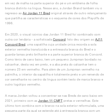
em vez de malha na parte superior do pé e um emblema de folha
branca distinto na língua. Nesse ano, a Jordan Brand também viu o
regresso ao
Air Jordan 11 Bred
original através de outro relançamento
que partilha as características e o esquema de cores dos Playoffs de
1996.
Em 2020, o visual icónico das Jordan 11 Bred foi combinado com
outra cor lendária - a sofisticada
Concord
. Isto deu origem ao
AJ11
Concord Bred
, uma sapatilha cuja unidade única recorda a sola
exterior vermelha translúcida e a entressola branca do Bred e o
guarda-lamas preto brilhante e a parte superior branca do Concord.
Como ténis de cano baixo, tem um pequeno Jumpman bordado no
calcanhar, desta vez em preto, e a aba preta do calcanhar tem o
número 23 em vermelho. Para além de um Jumpman vermelho na
palmilha, o interior da sapatilha é totalmente preto e um remendo de
cor semelhante no centro da língua contém texto de marca branco e
outro logótipo vermelho.
A marca Jordan voltou a concentrar-se nas Breds de cano baixo em
2021, primeiro com as
Jordan 11 CMFT
pretas e vermelhas. Este
último tom combina com o branco na sola exterior reformulada, uma
pequena parte da qual se estende até à entressola branca com um