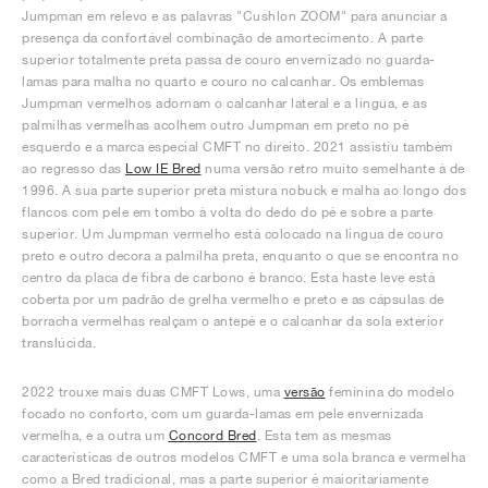
Jumpman em relevo e as palavras "Cushlon ZOOM" para anunciar a
presença da confortável combinação de amortecimento. A parte
superior totalmente preta passa de couro envernizado no guarda-
lamas para malha no quarto e couro no calcanhar. Os emblemas
Jumpman vermelhos adornam o calcanhar lateral e a língua, e as
palmilhas vermelhas acolhem outro Jumpman em preto no pé
esquerdo e a marca especial CMFT no direito. 2021 assistiu também
ao regresso das
Low IE Bred
numa versão retro muito semelhante à de
1996. A sua parte superior preta mistura nobuck e malha ao longo dos
flancos com pele em tombo à volta do dedo do pé e sobre a parte
superior. Um Jumpman vermelho está colocado na língua de couro
preto e outro decora a palmilha preta, enquanto o que se encontra no
centro da placa de fibra de carbono é branco. Esta haste leve está
coberta por um padrão de grelha vermelho e preto e as cápsulas de
borracha vermelhas realçam o antepé e o calcanhar da sola exterior
translúcida.
2022 trouxe mais duas CMFT Lows, uma
versão
feminina do modelo
focado no conforto, com um guarda-lamas em pele envernizada
vermelha, e a outra um
Concord Bred
. Esta tem as mesmas
características de outros modelos CMFT e uma sola branca e vermelha
como a Bred tradicional, mas a parte superior é maioritariamente