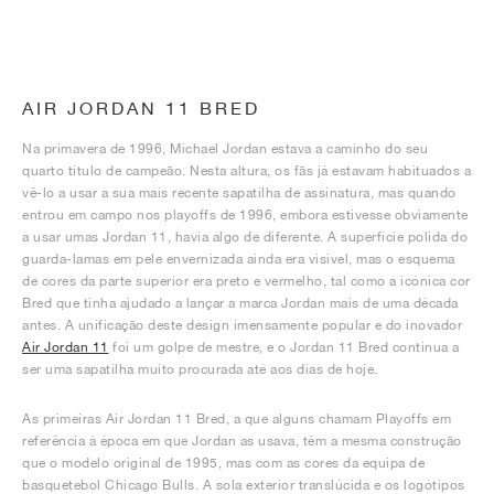
AIR JORDAN 11 BRED
Na primavera de 1996, Michael Jordan estava a caminho do seu
quarto título de campeão. Nesta altura, os fãs já estavam habituados a
vê-lo a usar a sua mais recente sapatilha de assinatura, mas quando
entrou em campo nos playoffs de 1996, embora estivesse obviamente
a usar umas Jordan 11, havia algo de diferente. A superfície polida do
guarda-lamas em pele envernizada ainda era visível, mas o esquema
de cores da parte superior era preto e vermelho, tal como a icónica cor
Bred que tinha ajudado a lançar a marca Jordan mais de uma década
antes. A unificação deste design imensamente popular e do inovador
Air Jordan 11
foi um golpe de mestre, e o Jordan 11 Bred continua a
ser uma sapatilha muito procurada até aos dias de hoje.
As primeiras Air Jordan 11 Bred, a que alguns chamam Playoffs em
referência à época em que Jordan as usava, têm a mesma construção
que o modelo original de 1995, mas com as cores da equipa de
basquetebol Chicago Bulls. A sola exterior translúcida e os logótipos