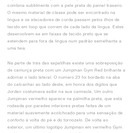
combina subtilmente com a pele preta do painel traseiro.
O mesmo material de classe pode ser encontrado na
língua e os atacadores de corda passam pelos ilhós de
tecido em loop que correm de cada lado da língua. Estes
desenvolvem-se em faixas de tecido preto que se
estendem para fora da língua num padrão semelhante a
uma teia.
Na parte de trás das sapatilhas existe uma sobreposição
de camurça preta com um Jumpman Gym Red brilhante a
adornar o lado lateral. O número 23 foi bordado na aba
do calcanhar ao lado deste, em honra dos dígitos que
Jordan costumava exibir na sua camisola. Um outro
Jumpman vermelho aparece na palmilha preta, que está
rodeada por paredes interiores pretas feitas de um
material suavemente acolchoado para uma sensação de
conforto à volta do pé e do tornozelo. De volta ao
exterior, um último logótipo Jumpman em vermelho Gym