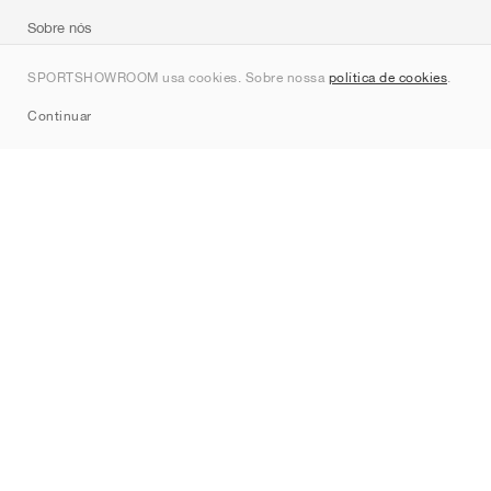
Sobre nós
Contato
SPORTSHOWROOM usa cookies. Sobre nossa
política de cookies
.
Sitemap
Continuar
Marcas
Nike
Jordan
adidas
New Balance
ASICS
PUMA
Converse
Vans
Hoka
Salomon