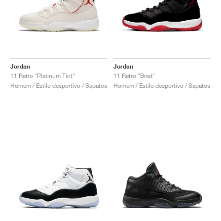
Jordan
Jordan
11 Retro "Platinum Tint"
11 Retro "Bred"
Homem / Estilo desportivo / Sapatos
Homem / Estilo desportivo / Sapatos