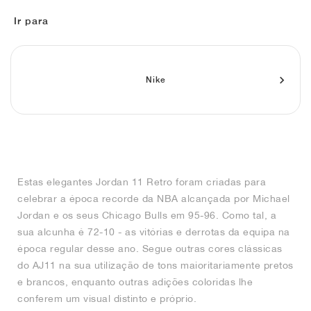
FIELD GENERAL
CRAZE
ADIRACER
MULE
471
GEL-CUMULUS 16
G.T. CUT
FORCE 58
TEKKIRA CUP
508
JORDAN
Ir para
KILLSHOT 2
MOTO 2K
ITALIA
LEGACY 312
ALLERDALE
G.T. FUTURE
PS8
ALOHA SUPER
600
TOTAL 90
PHENOMENA
FORUM
JUMPMAN JACK
2000
VERTEBRAE
808
Nike
AVA ROVER
1000
HAMBURG
204L
AIR MAX 95
933
MIND
860V2
Estas elegantes Jordan 11 Retro foram criadas para
AIR RIFT
celebrar a época recorde da NBA alcançada por Michael
Jordan e os seus Chicago Bulls em 95-96. Como tal, a
sua alcunha é 72-10 - as vitórias e derrotas da equipa na
época regular desse ano. Segue outras cores clássicas
do AJ11 na sua utilização de tons maioritariamente pretos
e brancos, enquanto outras adições coloridas lhe
conferem um visual distinto e próprio.