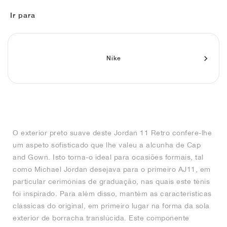
FIELD GENERAL
CRAZE
ADIRACER
MULE
471
GEL-CUMULUS 16
G.T. CUT
FORCE 58
TEKKIRA CUP
508
JORDAN
Ir para
KILLSHOT 2
MOTO 2K
ITALIA
LEGACY 312
ALLERDALE
G.T. FUTURE
PS8
ALOHA SUPER
600
TOTAL 90
PHENOMENA
FORUM
JUMPMAN JACK
2000
VERTEBRAE
808
Nike
AVA ROVER
1000
HAMBURG
204L
AIR MAX 95
933
MIND
860V2
O exterior preto suave deste Jordan 11 Retro confere-lhe
AIR RIFT
um aspeto sofisticado que lhe valeu a alcunha de Cap
and Gown. Isto torna-o ideal para ocasiões formais, tal
como Michael Jordan desejava para o primeiro AJ11, em
particular cerimónias de graduação, nas quais este ténis
foi inspirado. Para além disso, mantém as características
clássicas do original, em primeiro lugar na forma da sola
exterior de borracha translúcida. Este componente