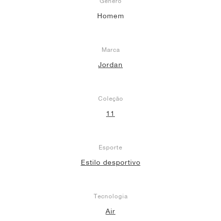
Gênero
Homem
Marca
Jordan
Coleção
11
Esporte
Estilo desportivo
Tecnologia
Air