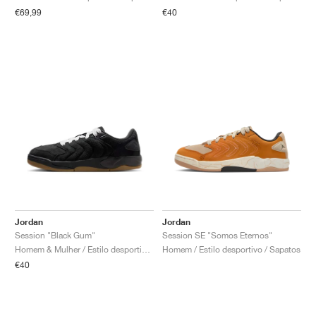
FIELD GENERAL
CRAZE
ADIRACER
MULE
471
GEL-CUMULUS 16
G.T. CUT
FORCE 58
TEKKIRA CUP
508
JORDAN
€69,99
€40
KILLSHOT 2
MOTO 2K
ITALIA
LEGACY 312
ALLERDALE
G.T. FUTURE
PS8
ALOHA SUPER
600
TOTAL 90
PHENOMENA
FORUM
JUMPMAN JACK
2000
VERTEBRAE
808
AVA ROVER
1000
HAMBURG
204L
AIR MAX 95
933
MIND
860V2
AIR RIFT
Jordan
Jordan
Session "Black Gum"
Session SE "Somos Eternos"
Homem & Mulher / Estilo desportivo / Sapatos
Homem / Estilo desportivo / Sapatos
€40