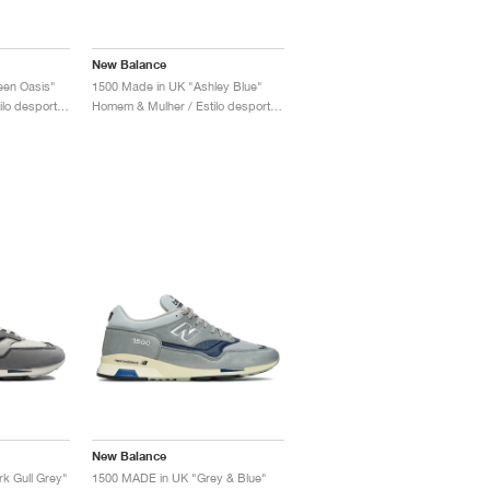
New Balance
een Oasis"
1500 Made in UK "Ashley Blue"
Homem & Mulher / Estilo desportivo / Sapatos
Homem & Mulher / Estilo desportivo / Sapatos
New Balance
k Gull Grey"
1500 MADE in UK "Grey & Blue"