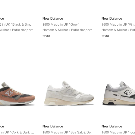
nce
New Balance
New Balance
1500 MADE in UK "Black & Smoked Pearl"
1500 Made in UK "Grey"
Homem & Mulher / Estilo desportivo / Sapatos
Homem & Mulher / Estilo desportivo / Sapatos
€230
€230
nce
New Balance
New Balance
1500 Made in UK "Cork & Dark Gull Grey"
1500 Made in UK "Sea Salt & Beige"