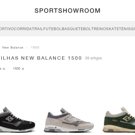
ORTIVO
CORRIDA
TRAIL
FUTEBOL
BASQUETEBOL
TREINO
SKATE
TÉNIS
G
New Balance
1500
TILHAS NEW BALANCE 1500
39 artigos
ce
1500