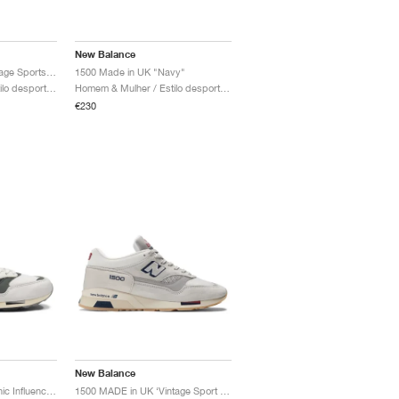
New Balance
1500 Made in UK ‘Vintage Sports’ "Soft Pink & Slate Grey"
1500 Made in UK "Navy"
Homem & Mulher / Estilo desportivo / Sapatos
Homem & Mulher / Estilo desportivo / Sapatos
€230
New Balance
1500 Made in UK "Iconic Influences"
1500 MADE in UK ‘Vintage Sport Pack’ "Off White"