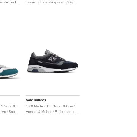
Homem & Mulher / Estilo desportivo / Sapatos
Homem / Estilo desportivo / Sapatos
New Balance
1500 Made In England "Pacific & Majolica Blue"
1500 Made in UK "Navy & Grey"
Homem / Estilo desportivo / Sapatos
Homem & Mulher / Estilo desportivo / Sapatos