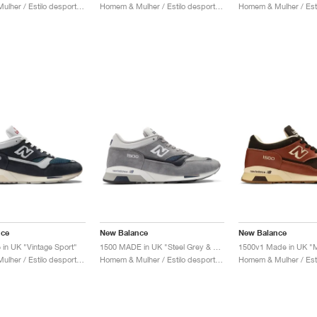
Homem & Mulher / Estilo desportivo / Sapatos
Homem & Mulher / Estilo desportivo / Sapatos
nce
New Balance
New Balance
in UK "Vintage Sport"
1500 MADE in UK "Steel Grey & Dawn Blue"
1500v1 Made in UK "
Homem & Mulher / Estilo desportivo / Sapatos
Homem & Mulher / Estilo desportivo / Sapatos