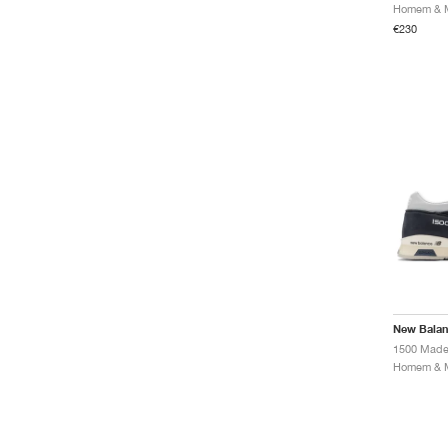
€230
New Bala
1500 Made 