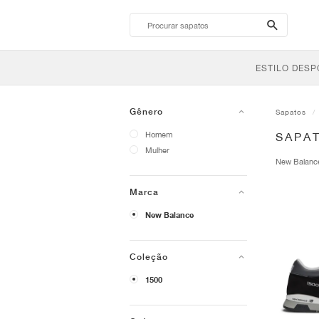
search-
btn
ESTILO DESP
Gênero
Sapatos
Homem
SAPA
Mulher
New Balan
Marca
New Balance
Coleção
1500