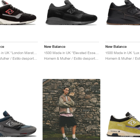
nce
New Balance
New Balance
1500 Made in UK "London Marathon"
1500 Made in UK "Elevated Essentials"
Homem & Mulher / Estilo desportivo / Sapatos
Homem & Mulher / Estilo desportivo / Sapatos