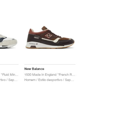
New Balance
1500 Made In England "Fluid Minimalist Pack"
1500 Made In England "French Roast"
Homem / Estilo desportivo / Sapatos
Homem / Estilo desportivo / Sapatos