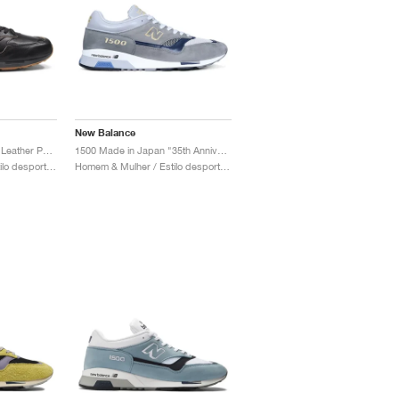
New Balance
1500 Made in UK ‘Lux Leather Pack’ "Black & Doe"
1500 Made in Japan "35th Anniversary"
Homem & Mulher / Estilo desportivo / Sapatos
Homem & Mulher / Estilo desportivo / Sapatos