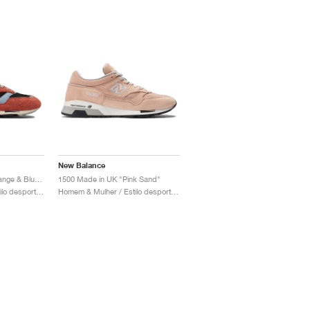
New Balance
1500 MADE in UK "Orange & Blue Fog"
1500 Made in UK "Pink Sand"
Homem & Mulher / Estilo desportivo / Sapatos
Homem & Mulher / Estilo desportivo / Sapatos