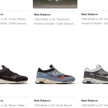
nce
New Balance
New Balance
1500 Made in UK "Iconic Influences"
1500 MADE in UK "Gr
1500 MADE in UK "Rainforest"
Homem & Mulher / Estilo desportivo / Sapatos
Homem & Mulher / Estilo desportivo / Sapatos
nce
New Balance
New Balance
1500 Made in UK "Black Coffee & Espresso"
1500 Made in UK "Dusty Blue & Black Coffee"
1500 MADE in UK "Dar