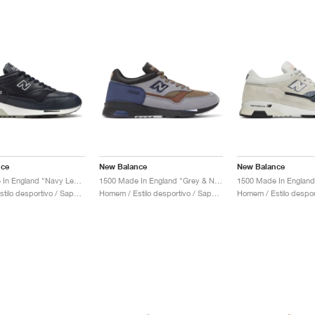
nce
New Balance
New Balance
1500 Made In England "Navy Leather"
1500 Made In England "Grey & Navy"
Homem / Estilo desportivo / Sapatos
Homem / Estilo desportivo / Sapatos