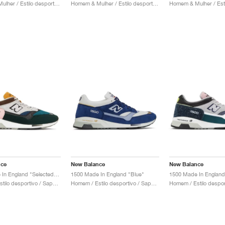
Homem & Mulher / Estilo desportivo / Sapatos
Homem & Mulher / Estilo desportivo / Sapatos
nce
New Balance
New Balance
1500 Made In England "Selected Edition"
1500 Made In England "Blue"
Homem / Estilo desportivo / Sapatos
Homem / Estilo desportivo / Sapatos