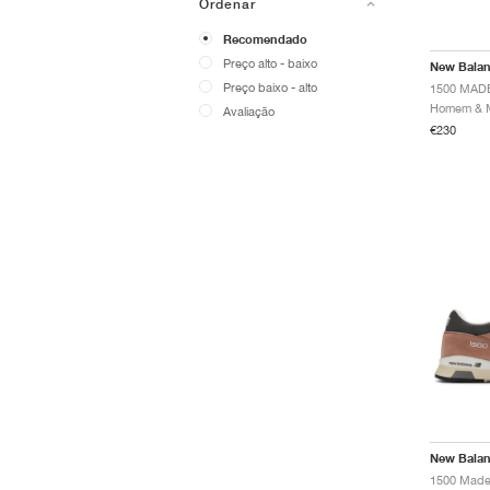
Ordenar
Recomendado
Preço alto - baixo
New Bala
Preço baixo - alto
Avaliação
€230
New Bala