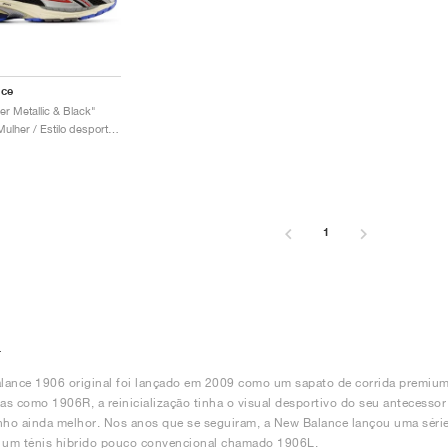
nce
er Metallic & Black"
Homem & Mulher / Estilo desportivo / Sapatos
1
L
ance 1906 original foi lançado em 2009 como um sapato de corrida premium, 
s como 1906R, a reinicialização tinha o visual desportivo do seu antecesso
o ainda melhor. Nos anos que se seguiram, a New Balance lançou uma série d
o um ténis híbrido pouco convencional chamado 1906L.