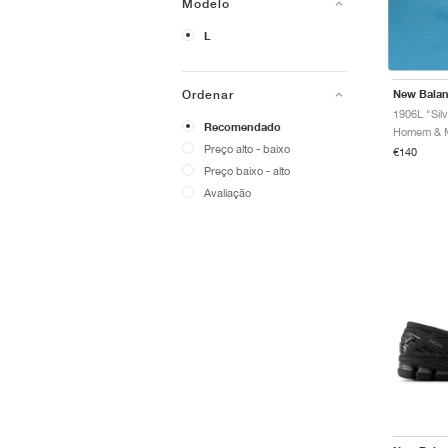
Modelo
L
New Bala
Ordenar
1906L "Sil
Recomendado
Preço alto - baixo
€140
Preço baixo - alto
Avaliação