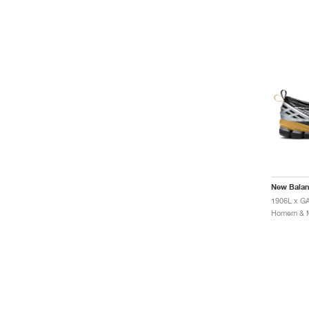
New Bala
1906L x GA