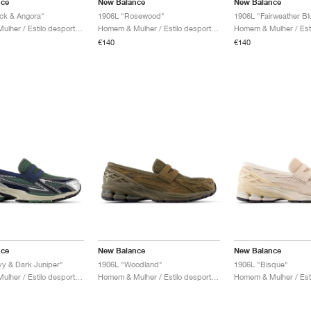
nce
New Balance
New Balance
ck & Angora"
1906L "Rosewood"
1906L "Fairweather Bl
Homem & Mulher / Estilo desportivo / Sapatos
Homem & Mulher / Estilo desportivo / Sapatos
€140
€140
nce
New Balance
New Balance
y & Dark Juniper"
1906L "Woodland"
1906L "Bisque"
Homem & Mulher / Estilo desportivo / Sapatos
Homem & Mulher / Estilo desportivo / Sapatos