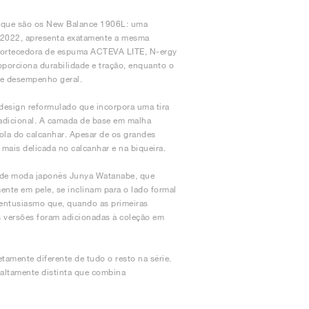
 o que são os New Balance 1906L: uma
 2022, apresenta exatamente a mesma
mortecedora de espuma ACTEVA LITE, N-ergy
porciona durabilidade e tração, enquanto o
de desempenho geral.
design reformulado que incorpora uma tira
adicional. A camada de base em malha
iola do calcanhar. Apesar de os grandes
mais delicada no calcanhar e na biqueira.
 de moda japonês Junya Watanabe, que
nte em pele, se inclinam para o lado formal
 entusiasmo que, quando as primeiras
s versões foram adicionadas à coleção em
amente diferente de tudo o resto na série.
 altamente distinta que combina