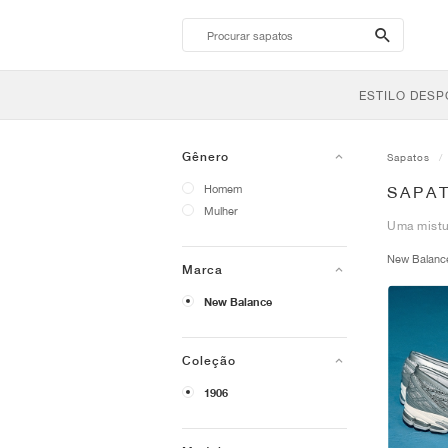
search-
btn
ESTILO DESP
Gênero
Sapatos
Homem
SAPA
Mulher
Uma mistu
New Balan
Marca
New Balance
Coleção
1906