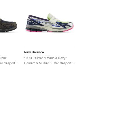
New Balance
ntom"
1906L "Silver Metallic & Navy"
Homem & Mulher / Estilo desportivo / Sapatos
Homem & Mulher / Estilo desportivo / Sapatos