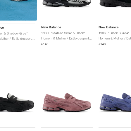
New Balance
New Balance
nce
1906L "Metallic Silver & Black"
1906L "Black Suede"
ver & Shadow Grey"
Homem & Mulher / Estilo desportivo / Sapatos
Homem & Mulher / Estilo desportivo / Sapatos
€140
€140