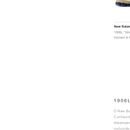
New Bala
1906L "Silv
1906
O New Bal
Conhecida
desempenh
incluind