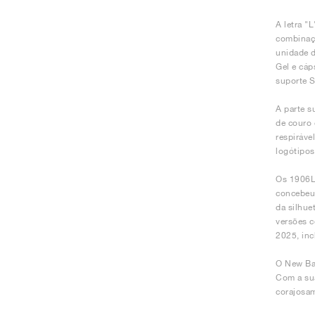
A letra "
combinaç
unidade 
Gel e cáp
suporte S
A parte s
de couro 
respiráve
logótipos
Os 1906L
concebeu 
da silhue
versões c
2025, inc
O New Bal
Com a sua
corajosam