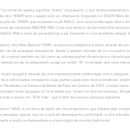
L" no nome do sapato significa "loafer" (mocassim), o que revela exatamente
ão dos 1906R com o sapato slip-on intemporal. Inspirado no 2002R Mule de
de sola do 1906R, que se baseia na do 860v2, com uma combinação leve e a
sulas de calcanhar ABZORB SBS. Uma sola exterior de borracha Ndurance pro
tability Web a meio do pé estabiliza o pé, tornando-o num excelente design 
uperior dos New Balance 1906L proporciona elegância e estilo através de um 
em vez de quaisquer atacadores, dando o aspeto refinado de um mocassim tr
l do original mantém-se, tal como as sobreposições dinâmicas e a robusta ga
 laterais já não se adequarem, surge um subtil "N" no antepé, com uma marca 
 foram lançados através de uma impressionante colaboração com o designer
dois sofisticados mocassins cujas partes superiores monocromáticas, totalme
ta. Revelados na Semana da Moda de Paris em janeiro de 2024, criaram tanto
oloridas foram lançadas no final desse ano, foram um enorme sucesso. Nova
luindo a suave cor "Rich Oak", que é feita de luxuosa camurça castanha.
ance 1906L é um ténis de estilo de vida progressivo que oferece algo complet
 sensação casual, slip-on e sola de desempenho confortável, é uma silhueta
ente a moda contemporânea e a tecnologia de corrida tradicional.