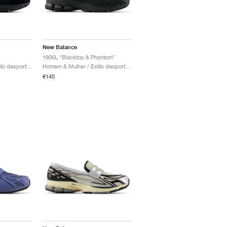
New Balance
1906L "Blacktop & Phantom"
Homem & Mulher / Estilo desportivo / Sapatos
Homem & Mulher / Estilo desportivo / Sapatos
€140