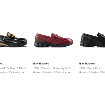
nce
New Balance
New Balance
NNI "Fall Leaf & Black"
1906L "Monarch Burgundy & Black"
1906L "Black Croc"
Homem & Mulher / Estilo desportivo / Sapatos
Homem & Mulher / Estilo desportivo / Sapatos