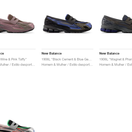
nce
New Balance
New Balance
 Wine & Pink Taffy"
1906L "Black Cement & Blue Gemstone"
1906L "Magnet & Pha
Homem & Mulher / Estilo desportivo / Sapatos
Homem & Mulher / Estilo desportivo / Sapatos