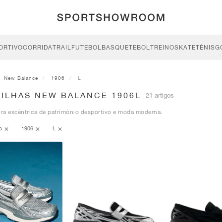
ORTIVO
CORRIDA
TRAIL
FUTEBOL
BASQUETEBOL
TREINO
SKATE
TÉNIS
G
New Balance
1906
L
TILHAS NEW BALANCE 1906L
21 artigos
ra excêntrica de património desportivo e moda moderna.
ce
1906
L