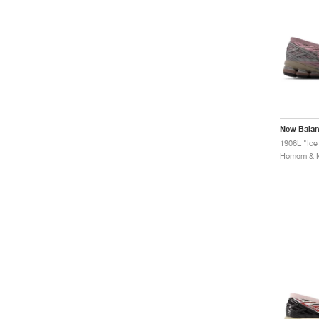
New Bala
1906L "Ice