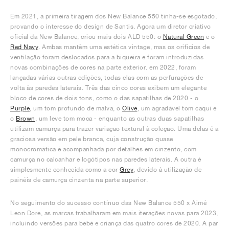
Em 2021, a primeira tiragem dos New Balance 550 tinha-se esgotado,
provando o interesse do design de Santis. Agora um diretor criativo
oficial da New Balance, criou mais dois ALD 550: o
Natural Green
e o
Red Navy
. Ambas mantêm uma estética vintage, mas os orifícios de
ventilação foram deslocados para a biqueira e foram introduzidas
novas combinações de cores na parte exterior. em 2022, foram
lançadas várias outras edições, todas elas com as perfurações de
volta às paredes laterais. Três das cinco cores exibem um elegante
bloco de cores de dois tons, como o das sapatilhas de 2020 - o
Purple
, um tom profundo de malva, o
Olive
, um agradável tom caqui e
o
Brown
, um leve tom moca - enquanto as outras duas sapatilhas
utilizam camurça para trazer variação textural à coleção. Uma delas é a
graciosa versão em pele branca, cuja construção quase
monocromática é acompanhada por detalhes em cinzento, com
camurça no calcanhar e logótipos nas paredes laterais. A outra é
simplesmente conhecida como a cor
Grey
, devido à utilização de
painéis de camurça cinzenta na parte superior.
No seguimento do sucesso contínuo das New Balance 550 x Aimé
Leon Dore, as marcas trabalharam em mais iterações novas para 2023,
incluindo versões para bebé e criança das quatro cores de 2020. A par