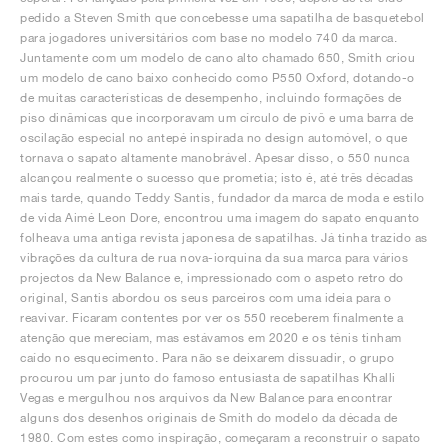
pedido a Steven Smith que concebesse uma sapatilha de basquetebol
para jogadores universitários com base no modelo 740 da marca.
Juntamente com um modelo de cano alto chamado 650, Smith criou
um modelo de cano baixo conhecido como P550 Oxford, dotando-o
de muitas características de desempenho, incluindo formações de
piso dinâmicas que incorporavam um círculo de pivô e uma barra de
oscilação especial no antepé inspirada no design automóvel, o que
tornava o sapato altamente manobrável. Apesar disso, o 550 nunca
alcançou realmente o sucesso que prometia; isto é, até três décadas
mais tarde, quando Teddy Santis, fundador da marca de moda e estilo
de vida Aimé Leon Dore, encontrou uma imagem do sapato enquanto
folheava uma antiga revista japonesa de sapatilhas. Já tinha trazido as
vibrações da cultura de rua nova-iorquina da sua marca para vários
projectos da New Balance e, impressionado com o aspeto retro do
original, Santis abordou os seus parceiros com uma ideia para o
reavivar. Ficaram contentes por ver os 550 receberem finalmente a
atenção que mereciam, mas estávamos em 2020 e os ténis tinham
caído no esquecimento. Para não se deixarem dissuadir, o grupo
procurou um par junto do famoso entusiasta de sapatilhas Khalli
Vegas e mergulhou nos arquivos da New Balance para encontrar
alguns dos desenhos originais de Smith do modelo da década de
1980. Com estes como inspiração, começaram a reconstruir o sapato