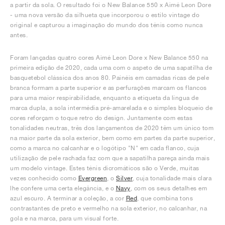
a partir da sola. O resultado foi o New Balance 550 x Aimé Leon Dore
- uma nova versão da silhueta que incorporou o estilo vintage do
original e capturou a imaginação do mundo dos ténis como nunca
antes.
Foram lançadas quatro cores Aimé Leon Dore x New Balance 550 na
primeira edição de 2020, cada uma com o aspeto de uma sapatilha de
basquetebol clássica dos anos 80. Painéis em camadas ricas de pele
branca formam a parte superior e as perfurações marcam os flancos
para uma maior respirabilidade, enquanto a etiqueta da língua de
marca dupla, a sola intermédia pré-amarelada e o simples bloqueio de
cores reforçam o toque retro do design. Juntamente com estas
tonalidades neutras, três dos lançamentos de 2020 têm um único tom
na maior parte da sola exterior, bem como em partes da parte superior,
como a marca no calcanhar e o logótipo "N" em cada flanco, cuja
utilização de pele rachada faz com que a sapatilha pareça ainda mais
um modelo vintage. Estes ténis dicromáticos são o Verde, muitas
vezes conhecido como
Evergreen
, o
Silver
, cuja tonalidade mais clara
lhe confere uma certa elegância, e o
Navy
, com os seus detalhes em
azul escuro. A terminar a coleção, a cor
Red
, que combina tons
contrastantes de preto e vermelho na sola exterior, no calcanhar, na
gola e na marca, para um visual forte.