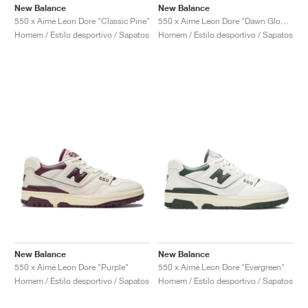
FIELD GENERAL
CRAZE
ADIRACER
MULE
471
GEL-CUMULUS 16
G.T. CUT
FORCE 58
TEKKIRA CUP
508
JORDAN
New Balance
New Balance
550 x Aimé Leon Dore "Classic Pine"
550 x Aimé Leon Dore "Dawn Glow & Victory Blue"
Homem / Estilo desportivo / Sapatos
Homem / Estilo desportivo / Sapatos
KILLSHOT 2
MOTO 2K
ITALIA
LEGACY 312
ALLERDALE
G.T. FUTURE
PS8
ALOHA SUPER
600
TOTAL 90
PHENOMENA
FORUM
JUMPMAN JACK
2000
VERTEBRAE
808
AVA ROVER
1000
HAMBURG
204L
AIR MAX 95
933
MIND
860V2
AIR RIFT
New Balance
New Balance
550 x Aimé Leon Dore "Purple"
550 x Aimé Leon Dore "Evergreen"
Homem / Estilo desportivo / Sapatos
Homem / Estilo desportivo / Sapatos