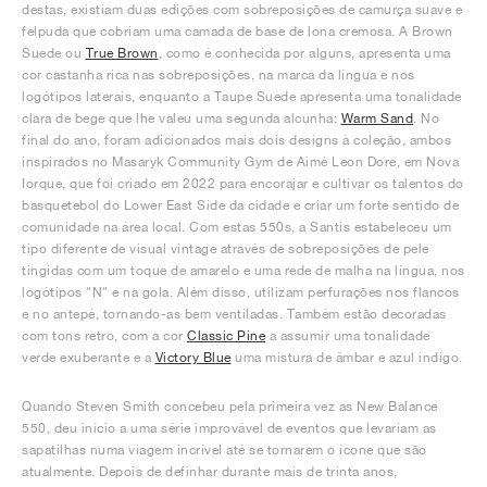
destas, existiam duas edições com sobreposições de camurça suave e
felpuda que cobriam uma camada de base de lona cremosa. A Brown
Suede ou
True Brown
, como é conhecida por alguns, apresenta uma
cor castanha rica nas sobreposições, na marca da língua e nos
logótipos laterais, enquanto a Taupe Suede apresenta uma tonalidade
clara de bege que lhe valeu uma segunda alcunha:
Warm Sand
. No
final do ano, foram adicionados mais dois designs à coleção, ambos
inspirados no Masaryk Community Gym de Aimé Leon Dore, em Nova
Iorque, que foi criado em 2022 para encorajar e cultivar os talentos do
basquetebol do Lower East Side da cidade e criar um forte sentido de
comunidade na área local. Com estas 550s, a Santis estabeleceu um
tipo diferente de visual vintage através de sobreposições de pele
tingidas com um toque de amarelo e uma rede de malha na língua, nos
logótipos "N" e na gola. Além disso, utilizam perfurações nos flancos
e no antepé, tornando-as bem ventiladas. Também estão decoradas
com tons retro, com a cor
Classic Pine
a assumir uma tonalidade
verde exuberante e a
Victory Blue
uma mistura de âmbar e azul índigo.
Quando Steven Smith concebeu pela primeira vez as New Balance
550, deu início a uma série improvável de eventos que levariam as
sapatilhas numa viagem incrível até se tornarem o ícone que são
atualmente. Depois de definhar durante mais de trinta anos,