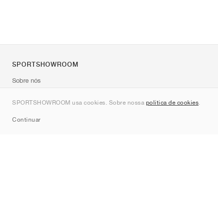
SPORTSHOWROOM
Sobre nós
Contato
SPORTSHOWROOM usa cookies. Sobre nossa
política de cookies
.
Sitemap
Continuar
Marcas
Nike
Jordan
adidas
New Balance
ASICS