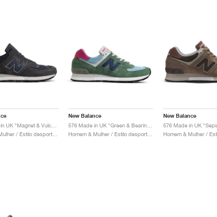
nce
New Balance
New Balance
576 MADE in UK "Magnet & Vulcan"
576 Made in UK "Green & Bearing Sea"
Homem & Mulher / Estilo desportivo / Sapatos
Homem & Mulher / Estilo desportivo / Sapatos