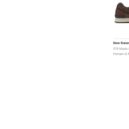
New Bala
576 Made 