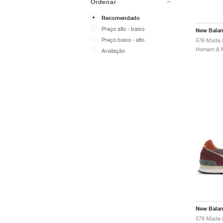
Ordenar
Recomendado
Preço alto - baixo
New Bala
Preço baixo - alto
576 Made i
Avaliação
New Bala
576 Made 