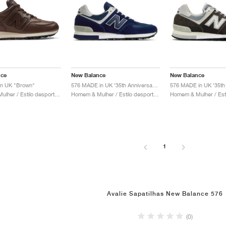
nce
New Balance
New Balance
in UK "Brown"
576 MADE in UK ‘35th Anniversary’ "Medieval Blue"
Homem & Mulher / Estilo desportivo / Sapatos
Homem & Mulher / Estilo desportivo / Sapatos
1
Avalie Sapatilhas New Balance 576
(0)