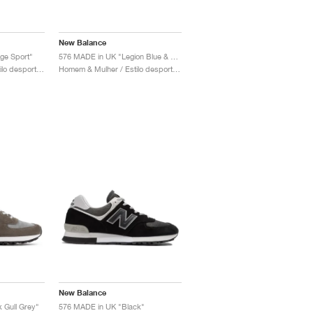
New Balance
ge Sport"
576 MADE in UK "Legion Blue & Sunny Lime"
Homem & Mulher / Estilo desportivo / Sapatos
Homem & Mulher / Estilo desportivo / Sapatos
New Balance
 Gull Grey"
576 MADE in UK "Black"