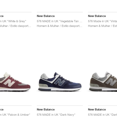
nce
New Balance
New Balance
n UK "White & Grey"
576 MADE in UK "Vegetable Tan Leather"
576 Made in UK "Vinta
Homem & Mulher / Estilo desportivo / Sapatos
Homem & Mulher / Estilo desportivo / Sapatos
nce
New Balance
New Balance
in UK "Falcon & Umber"
576 MADE in UK "Dark Navy"
576 MADE in UK "Dark