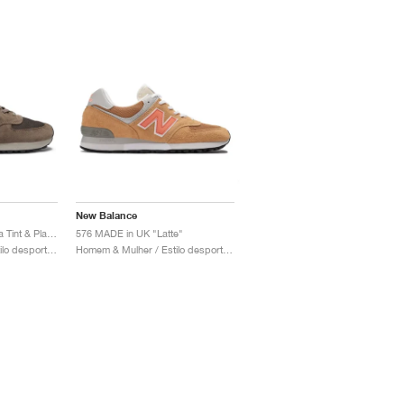
New Balance
576 Made in UK "Sepia Tint & Plaza Taupe"
576 MADE in UK "Latte"
Homem & Mulher / Estilo desportivo / Sapatos
Homem & Mulher / Estilo desportivo / Sapatos