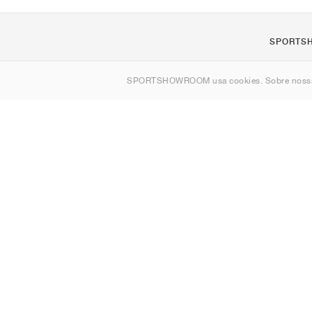
SPORTS
Sobre nós
SPORTSHOWROOM usa cookies. Sobre nos
Contato
Sitemap