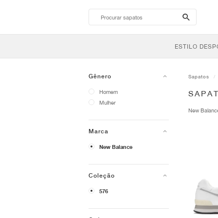
search-
btn
ESTILO DESP
Gênero
Sapatos
Homem
SAPA
Mulher
New Balan
Marca
New Balance
Coleção
576