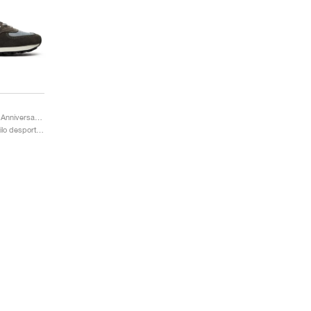
576 MADE in UK ‘35th Anniversary’ "Elephant Skin & Stormy Sea"
Homem & Mulher / Estilo desportivo / Sapatos