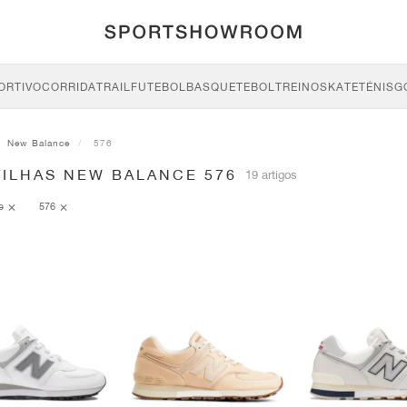
ORTIVO
CORRIDA
TRAIL
FUTEBOL
BASQUETEBOL
TREINO
SKATE
TÉNIS
G
New Balance
576
TILHAS NEW BALANCE 576
19 artigos
ce
576