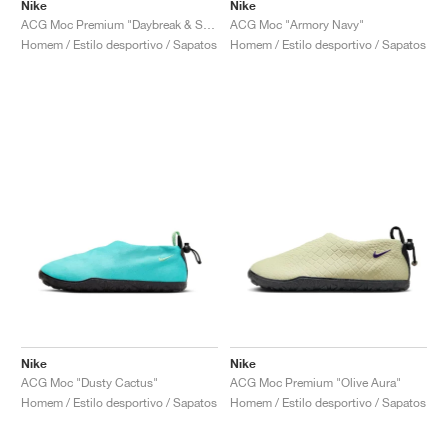
FIELD GENERAL
CRAZE
ADIRACER
MULE
471
GEL-CUMULUS 16
G.T. CUT
FORCE 58
TEKKIRA CUP
508
JORDAN
Nike
Nike
ACG Moc Premium "Daybreak & Safety Orange"
ACG Moc "Armory Navy"
Homem / Estilo desportivo / Sapatos
Homem / Estilo desportivo / Sapatos
KILLSHOT 2
MOTO 2K
ITALIA
LEGACY 312
ALLERDALE
G.T. FUTURE
PS8
ALOHA SUPER
600
TOTAL 90
PHENOMENA
FORUM
JUMPMAN JACK
2000
VERTEBRAE
808
AVA ROVER
1000
HAMBURG
204L
AIR MAX 95
933
MIND
860V2
AIR RIFT
Nike
Nike
ACG Moc "Dusty Cactus"
ACG Moc Premium "Olive Aura"
Homem / Estilo desportivo / Sapatos
Homem / Estilo desportivo / Sapatos