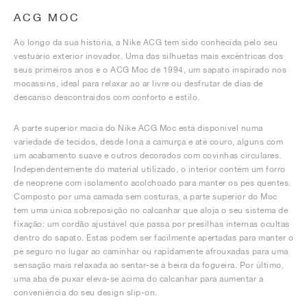
ACG MOC
Ao longo da sua história, a Nike ACG tem sido conhecida pelo seu
vestuário exterior inovador. Uma das silhuetas mais excêntricas dos
seus primeiros anos é o ACG Moc de 1994, um sapato inspirado nos
mocassins, ideal para relaxar ao ar livre ou desfrutar de dias de
descanso descontraídos com conforto e estilo.
A parte superior macia do Nike ACG Moc está disponível numa
variedade de tecidos, desde lona a camurça e até couro, alguns com
um acabamento suave e outros decorados com covinhas circulares.
Independentemente do material utilizado, o interior contém um forro
de neoprene com isolamento acolchoado para manter os pés quentes.
Composto por uma camada sem costuras, a parte superior do Moc
tem uma única sobreposição no calcanhar que aloja o seu sistema de
fixação: um cordão ajustável que passa por presilhas internas ocultas
dentro do sapato. Estas podem ser facilmente apertadas para manter o
pé seguro no lugar ao caminhar ou rapidamente afrouxadas para uma
sensação mais relaxada ao sentar-se à beira da fogueira. Por último,
uma aba de puxar eleva-se acima do calcanhar para aumentar a
conveniência do seu design slip-on.