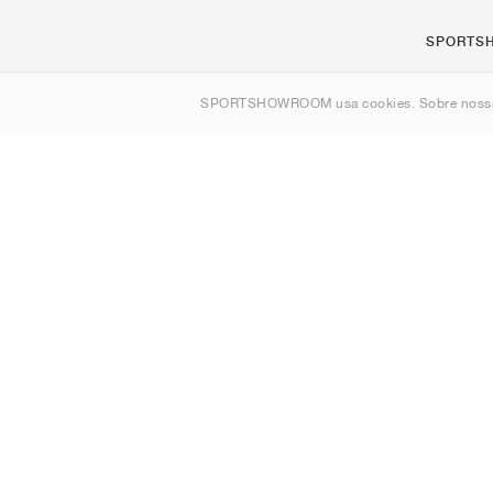
SPORTS
Sobre nós
SPORTSHOWROOM usa cookies. Sobre nos
Contato
Sitemap