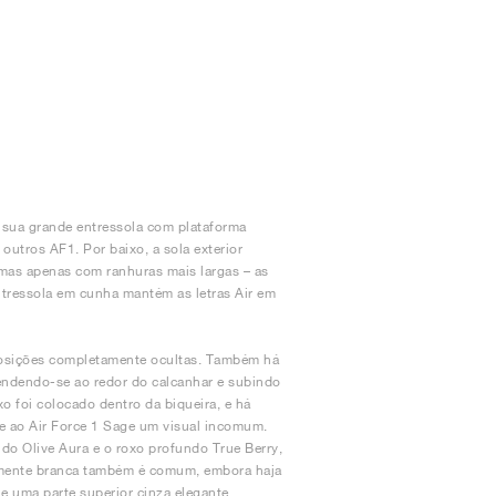
A sua grande entressola com plataforma
utros AF1. Por baixo, a sola exterior
, mas apenas com ranhuras mais largas – as
ntressola em cunha mantém as letras Air em
reposições completamente ocultas. Também há
endendo-se ao redor do calcanhar e subindo
xo foi colocado dentro da biqueira, e há
re ao Air Force 1 Sage um visual incomum.
ido Olive Aura e o roxo profundo True Berry,
almente branca também é comum, embora haja
 uma parte superior cinza elegante.