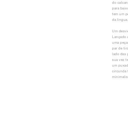
do calcan
para baix
tem um pe
da língua
Um desvio
Lançado c
uma peça 
par de ti
lado das 
sua vez t
um puxado
circunda 
minimalis