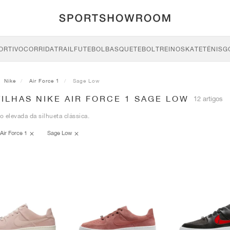
ORTIVO
CORRIDA
TRAIL
FUTEBOL
BASQUETEBOL
TREINO
SKATE
TÉNIS
G
Nike
Air Force 1
Sage Low
ILHAS NIKE AIR FORCE 1 SAGE LOW
12 artigos
 elevada da silhueta clássica.
Air Force 1
Sage Low