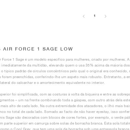
1
S AIR FORCE 1 SAGE LOW
r Force 1 Sage é um modelo específico para mulheres, criado por mulheres. 
 imediatamente da multidão, elevando quem o usa 35% acima da maioria dos o
 o típico padrão de círculos concêntricos pelo qual o original era conhecido
s foram preenchidas, conferindo-lhe um aspeto mais robusto. Entretanto, a e
 lateral do calcanhar e o amortecimento equivalente no interior.
uperior foi simplificada, com as costuras à volta da biqueira e entre as sob
mentos – um na frente combinando toda a gáspea, com outro atrás dela est
ó mais alto de cada lado. Na outra extremidade dos atacadores, o ilhó mais bai
nco no total de cada lado. Somado ao facto de não haver eyestay, isso confe
nis Sage são decorados com blocos de cores fortes, por exemplo, o verde pál
 parte superior em camurça sobre solas de borracha branca. Esta sola tot
como o Cool Grey, que tem uma sola de borracha sob uma entressola branca e