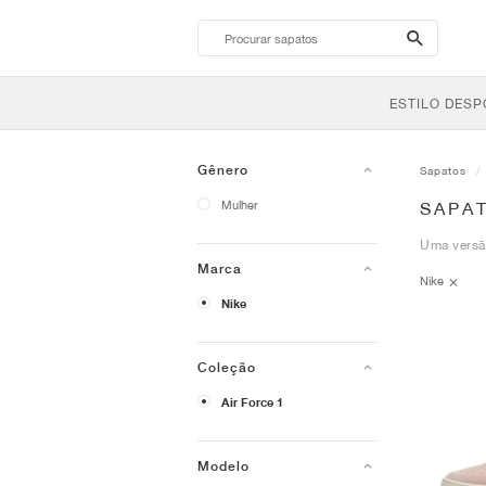
search-
btn
ESTILO DESP
Gênero
Sapatos
Mulher
SAPAT
Uma versão
Marca
Nike
Nike
Coleção
Air Force 1
Modelo