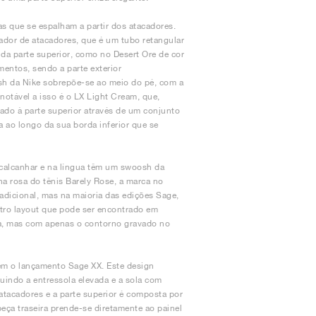
as que se espalham a partir dos atacadores.
dor de atacadores, que é um tubo retangular
a parte superior, como no Desert Ore de cor
entos, sendo a parte exterior
sh da Nike sobrepõe-se ao meio do pé, com a
notável a isso é o LX Light Cream, que,
do à parte superior através de um conjunto
 ao longo da sua borda inferior que se
calcanhar e na língua têm um swoosh da
na rosa do tênis Barely Rose, a marca no
radicional, mas na maioria das edições Sage,
tro layout que pode ser encontrado em
a, mas com apenas o contorno gravado no
ém o lançamento Sage XX. Este design
luindo a entressola elevada e a sola com
 atacadores e a parte superior é composta por
eça traseira prende-se diretamente ao painel