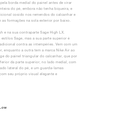
pela borda medial do painel antes de virar
nteira do pé, embora não tenha biqueira, e
icional cosido nos remendos do calcanhar e
m as formações na sola exterior por baixo.
h e na sua contraparte Sage High LX.
estilos Sage, mas a sua parte superior é
 adicional contra as intempéries. Vem com um
r, enquanto a outra tem a marca Nike Air ao
e do painel triangular do calcanhar, que por
erior da parte superior, no lado medial, com
ado lateral do pé, e um guarda-lamas
com seu próprio visual elegante e
 Low