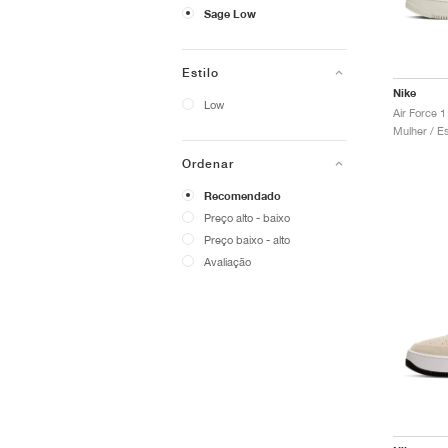
Sage Low
Estilo
Nike
Low
Ordenar
Recomendado
Preço alto - baixo
Preço baixo - alto
Avaliação