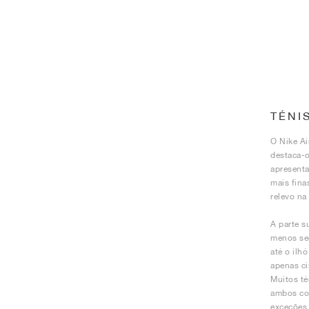
TÉNI
O Nike Ai
destaca-o
apresenta
mais fina
relevo na
A parte s
menos seg
até o ilh
apenas ci
Muitos té
ambos com
exceções 