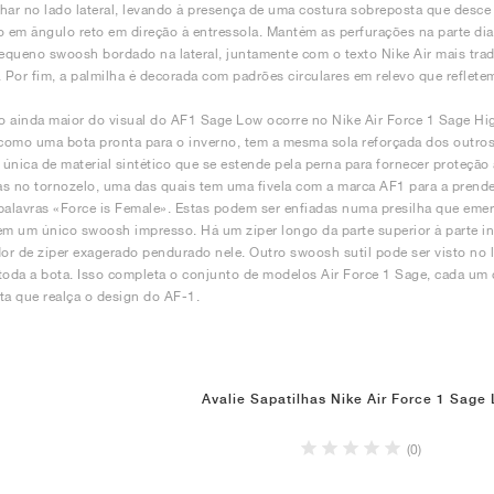
har no lado lateral, levando à presença de uma costura sobreposta que desce 
o em ângulo reto em direção à entressola. Mantém as perfurações na parte dia
queno swoosh bordado na lateral, juntamente com o texto Nike Air mais trad
. Por fim, a palmilha é decorada com padrões circulares em relevo que reflete
 ainda maior do visual do AF1 Sage Low ocorre no Nike Air Force 1 Sage Hig
omo uma bota pronta para o inverno, tem a mesma sola reforçada dos outros 
única de material sintético que se estende pela perna para fornecer proteção
ras no tornozelo, uma das quais tem uma fivela com a marca AF1 para a prende
palavras «Force is Female». Estas podem ser enfiadas numa presilha que emerg
em um único swoosh impresso. Há um zíper longo da parte superior à parte inf
r de zíper exagerado pendurado nele. Outro swoosh sutil pode ser visto no l
toda a bota. Isso completa o conjunto de modelos Air Force 1 Sage, cada um 
ta que realça o design do AF-1.
Avalie Sapatilhas Nike Air Force 1 Sage
(0)