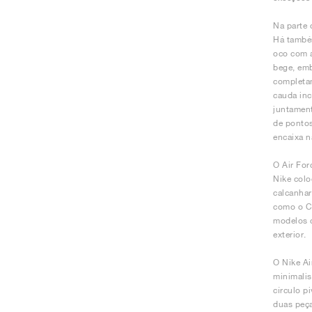
Na parte 
Há também
oco com a
bege, emb
completam
cauda inc
juntament
de pontos
encaixa n
O Air For
Nike colo
calcanhar
como o Co
modelos 
exterior.
O Nike Ai
minimalis
círculo p
duas peça