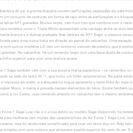
dianteira do pé, a grande biqueira contém perfurações separadas em sete linh
 um conjunto de costuras em forma de laço entre as perfurações e o bloquea
s letras AF1 gravadas. Muitas vezes, vem num tom que combina com o resto d
ora modelos como o Triple White apresentem uma variação entre os dois elem
ente branca e a dubrae prateada. Nas laterais do AF1 Sage, o clássico swoo
linada para cima numa linha em direção ao painel do calcanhar. Uma exceção 
e com outros modelos LX, tem um contorno swoosh de plástico que é costura
 grandes. No calcanhar, há um remendo largo com uma faixa dupla de costura
a linha superior para criar uma costura suave.
ce 1 Sage também vem com a sua própria marca específica – os remendos no 
cado ao lado do texto AF-1, que inclui um hífen característico. Na parte exter
 é impressa em preto, e a etiqueta na língua apresenta o texto Nike Air mais t
pper Moon, a marca é gravada nesses elementos do tênis. Existe também ou
como a cor Celery, cujo remendo amarelo no calcanhar tem o mesmo emblem
r Force 1 Sage Low não é o único estilo ou modelo Sage disponível; há tamb
ta para mulheres tem muitas das características do Air Force 1 Sage Low, inc
ivotante, mas foi ainda mais simplificado para criar um ténis slip-on. Não tem
s simples com uma costura que atravessa a parte superior do meio do pé. A p