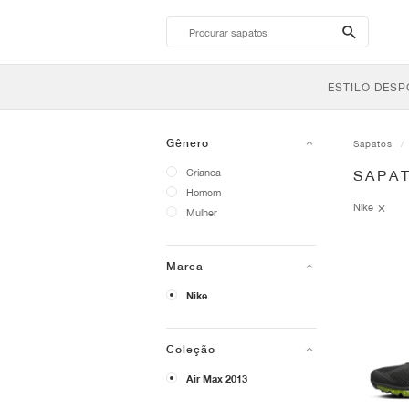
search-
btn
ESTILO DESP
Gênero
Sapatos
Crianca
SAPAT
Homem
Nike
Mulher
Marca
Nike
Coleção
Air Max 2013