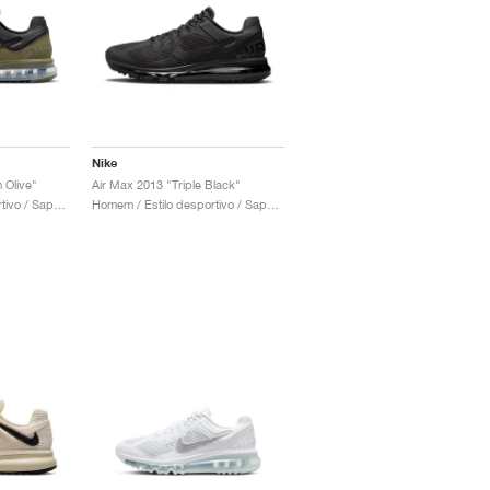
Nike
 Olive"
Air Max 2013 "Triple Black"
Homem / Estilo desportivo / Sapatos
Homem / Estilo desportivo / Sapatos