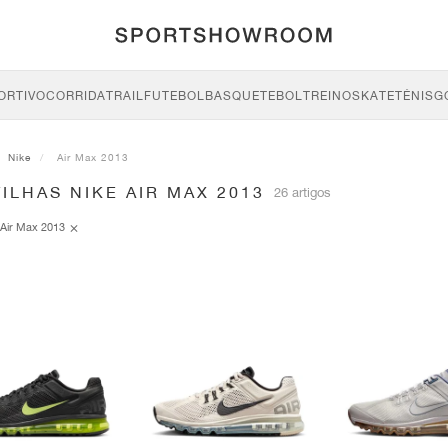
ORTIVO
CORRIDA
TRAIL
FUTEBOL
BASQUETEBOL
TREINO
SKATE
TÉNIS
G
Nike
Air Max 2013
ILHAS NIKE AIR MAX 2013
26 artigos
Air Max 2013