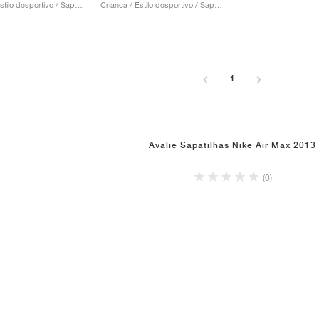
Crianca / Estilo desportivo / Sapatos
Crianca / Estilo desportivo / Sapatos
1
Avalie Sapatilhas Nike Air Max 2013
(0)