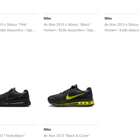
Nike
Nike
13 x Stüssy "Pink"
Air Max 2013 x Stüssy "Black"
Air Max 2013 x Stüssy 
Homem / Estilo desportivo / Sapatos
Homem / Estilo desportivo / Sapatos
Nike
13 "Triple Black"
Air Max 2013 "Black & Cyber"