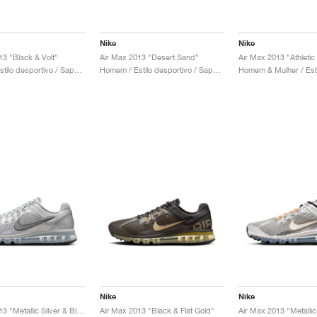
Nike
Nike
13 "Black & Volt"
Air Max 2013 "Desert Sand"
Air Max 2013 "Athleti
Homem / Estilo desportivo / Sapatos
Homem / Estilo desportivo / Sapatos
Nike
Nike
Air Max 2013 "Metallic Silver & Black"
Air Max 2013 "Black & Flat Gold"