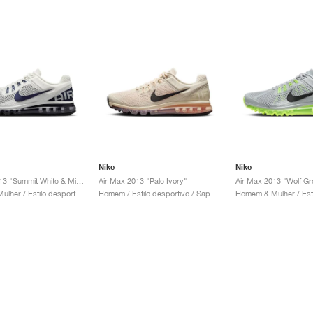
Nike
Nike
Air Max 2013 "Summit White & Midnight Navy"
Air Max 2013 "Pale Ivory"
Air Max 2013 "Wolf Gre
Homem & Mulher / Estilo desportivo / Sapatos
Homem / Estilo desportivo / Sapatos