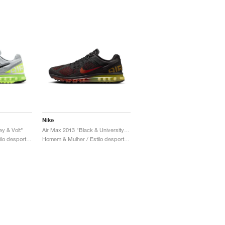
Nike
y & Volt"
Air Max 2013 "Black & University Red"
Homem & Mulher / Estilo desportivo / Sapatos
Homem & Mulher / Estilo desportivo / Sapatos