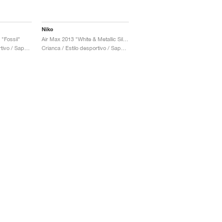
Nike
"Fossil"
Air Max 2013 "White & Metallic Silver "
Homem / Estilo desportivo / Sapatos
Crianca / Estilo desportivo / Sapatos