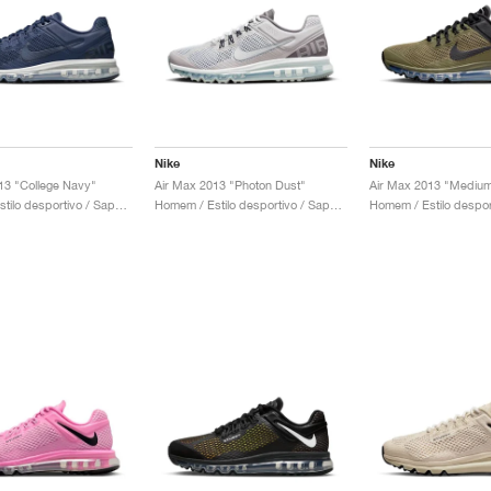
Nike
Nike
13 "College Navy"
Air Max 2013 "Photon Dust"
Air Max 2013 "Medium
Homem / Estilo desportivo / Sapatos
Homem / Estilo desportivo / Sapatos