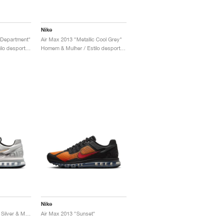
Nike
c Department"
Air Max 2013 "Metallic Cool Grey"
Homem & Mulher / Estilo desportivo / Sapatos
Homem & Mulher / Estilo desportivo / Sapatos
Nike
Air Max 2013 "Metallic Silver & Metallic Gold"
Air Max 2013 "Sunset"