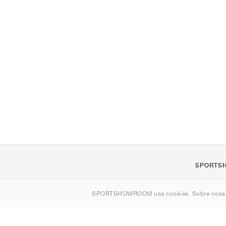
SPORTS
Sobre nós
SPORTSHOWROOM usa cookies. Sobre nos
Contato
Sitemap